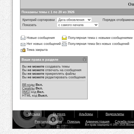
Оп
Показаны темы с 1 по 20 из 3926
Критерий сортировки
Порядок отображен
Показать
Новые сообщения
Популярная тема с новыми сообщениями
Нет новых сообщений
Популярная тема без новых сообщений
Тема закрыта
Ваши права в разделе
Вы
не можете
создавать темы
Вы
не можете
отвечать на сообщения
Вы
не можете
прикреплять файлы
Вы
не можете
редактировать сообщения
BB коды
Вкл.
Смайлы
Вкл.
[IMG]
код
Вкл.
HTML код
Выкл.
Музыка
Dj mixes
Альбомы
Видеоклипы
Реклама на сайте
Помощь
Администрация
Служба под
Все права защищены © 2007-2026 Bisou