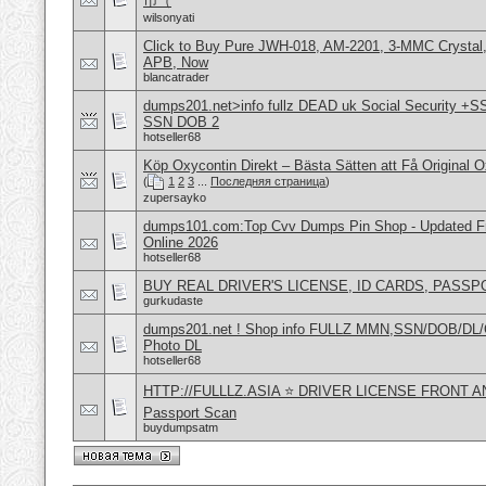
币（
wilsonyati
Click to Buy Pure JWH-018, AM-2201, 3-MMC Crystal
APB, Now
blancatrader
dumps201.net>info fullz DEAD uk Social Security +S
SSN DOB 2
hotseller68
Köp Oxycontin Direkt – Bästa Sätten att Få Original 
(
1
2
3
...
Последняя страница
)
zupersayko
dumps101.com:Top Cvv Dumps Pin Shop - Updated Fre
Online 2026
hotseller68
BUY REAL DRIVER'S LICENSE, ID CARDS, PASSP
gurkudaste
dumps201.net ! Shop info FULLZ MMN,SSN/DOB/DL/
Photo DL
hotseller68
HTTP://FULLLZ.ASIA ⭐️ DRIVER LICENSE FRONT 
Passport Scan
buydumpsatm