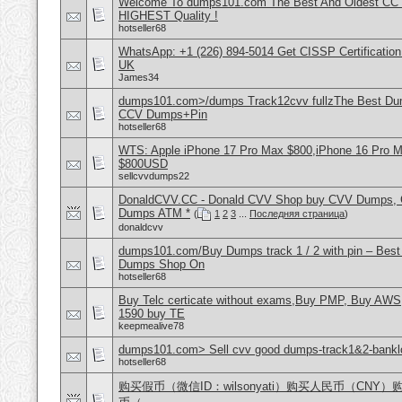
Welcome To dumps101.com The Best And Oldest CC
HIGHEST Quality !
hotseller68
WhatsApp: +1 (226) 894-5014​ Get CISSP Certification
UK
James34
dumps101.com>/dumps Track12cvv fullzThe Best D
CCV Dumps+Pin
hotseller68
WTS: Apple iPhone 17 Pro Max $800,iPhone 16 Pro 
$800USD
sellcvvdumps22
DonaldCVV.CC - Donald CVV Shop buy CVV Dumps, CC
Dumps ATM *
(
1
2
3
...
Последняя страница
)
donaldcvv
dumps101.com/Buy Dumps track 1 / 2 with pin – Best
Dumps Shop On
hotseller68
Buy Telc certicate without exams,Buy PMP, Buy AWS
1590 buy TE
keepmealive78
dumps101.com> Sell cvv good dumps-track1&2-banklo
hotseller68
购买假币（微信ID：wilsonyati）购买人民币（CNY