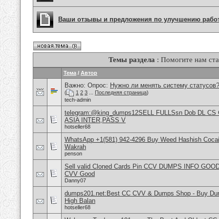
Ваши отзывы и предложения по улучшению рабо
Темы раздела
: Помогите нам ста
Тема
/
Автор
Важно: Опрос:
Нужно ли менять систему статусов
(
1
2
3
...
Последняя страница
)
tech-admin
telegram:@king_dumps12SELL FULLSsn Dob DL CS
ASIA INTER,PASS V
hotseller68
WhatsApp +1(581) 942-4296 Buy Weed Hashish Cocain
Wakrah
penson
Sell valid Cloned Cards Pin CCV DUMPS INFO GOOD
CVV Good
Danny07
dumps201.net:Best CC CVV & Dumps Shop - Buy Dump
High Balan
hotseller68