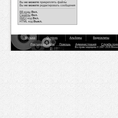
Вы
не можете
прикреплять файлы
Вы
не можете
редактировать сообщения
BB коды
Вкл.
Смайлы
Вкл.
[IMG]
код
Вкл.
HTML код
Выкл.
Музыка
Dj mixes
Альбомы
Видеоклипы
Реклама на сайте
Помощь
Администрация
Служба под
Все права защищены © 2007-2026 Bisou