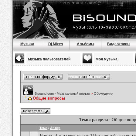
Музыка
Dj Mixes
Альбомы
Видеоклипы
Музыка пользователей
Моя музыка
Bisound.com - Музыкальный портал
>
Обсуждения
Общие вопросы
Темы раздела
: Общие воп
Тема
/
Автор
Важно:
Что ты чувствуешь? Что для тебя значит м