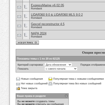
ExpressMarine v6.02.05
Romdastt
LIDAR360 9.0 & LIDAR360 MLS 9.0 2
Romdastt
Gexcel reconstructor 4.5
Romdastt
NAPA 2024
Romdastt
Опции просм
Показаны темы с 1 по 20 из 62125
Критерий сортировки
Порядок отображен
Показать
Новые сообщения
Популярная тема с новыми сообщениями
Нет новых сообщений
Популярная тема без новых сообщений
Тема закрыта
Ваши права в разделе
Вы
не можете
создавать темы
Вы
не можете
отвечать на сообщения