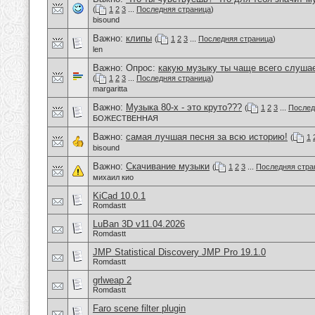
(
1
2
3
...
Последняя страница
)
bisound
Важно:
клипы
(
1
2
3
...
Последняя страница
)
len
Важно: Опрос:
какую музыку ты чаще всего слуша
(
1
2
3
...
Последняя страница
)
margaritta
Важно:
Музыка 80-х - это круто???
(
1
2
3
...
Послед
БОЖЕСТВЕННАЯ
Важно:
самая лучшая песня за всю историю!
(
1
bisound
Важно:
Скачивание музыки
(
1
2
3
...
Последняя стра
михаил кио
KiCad 10.0.1
Romdastt
LuBan 3D v11.04.2026
Romdastt
JMP Statistical Discovery JMP Pro 19.1.0
Romdastt
grlweap 2
Romdastt
Faro scene filter plugin