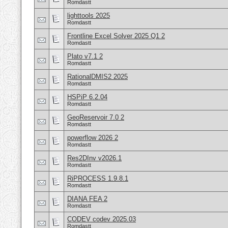
Romdastt
lighttools 2025
Romdastt
Frontline Excel Solver 2025 Q1 2
Romdastt
Plato v7.1 2
Romdastt
RationalDMIS2 2025
Romdastt
HSPiP 6.2.04
Romdastt
GeoReservoir 7.0 2
Romdastt
powerflow 2026 2
Romdastt
Res2DInv v2026.1
Romdastt
RiPROCESS 1.9.8.1
Romdastt
DIANA FEA 2
Romdastt
CODEV codev 2025.03
Romdastt