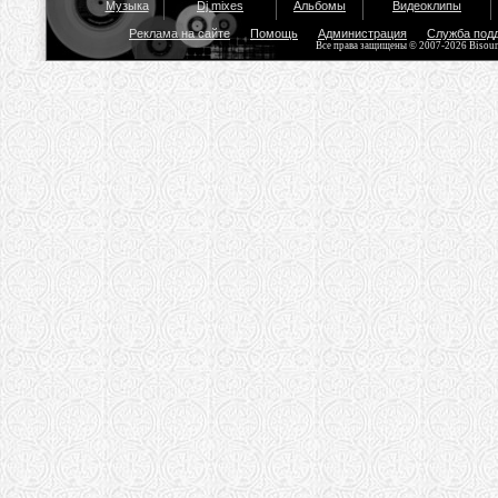
Музыка
Dj mixes
Альбомы
Видеоклипы
Реклама на сайте
Помощь
Администрация
Служба под
Все права защищены © 2007-2026 Bisou