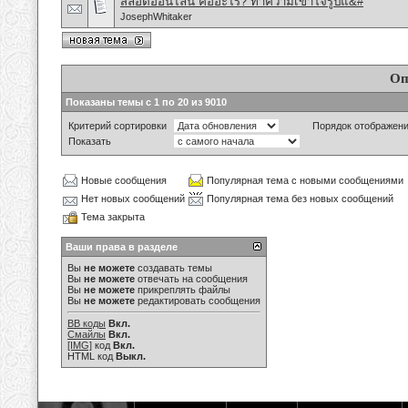
สล็อตออนไลน์ คืออะไร? ทำความเข้าใจรูปแ&#
JosephWhitaker
Оп
Показаны темы с 1 по 20 из 9010
Критерий сортировки
Порядок отображен
Показать
Новые сообщения
Популярная тема с новыми сообщениями
Нет новых сообщений
Популярная тема без новых сообщений
Тема закрыта
Ваши права в разделе
Вы
не можете
создавать темы
Вы
не можете
отвечать на сообщения
Вы
не можете
прикреплять файлы
Вы
не можете
редактировать сообщения
BB коды
Вкл.
Смайлы
Вкл.
[IMG]
код
Вкл.
HTML код
Выкл.