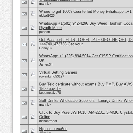
mannick
Where to get 100% Counterfeit Money (whatsapp...+1 (
global2023
WhatsApp +1(581) 942-4296 Buy Weed Hashish Cocain
Riyadh Mecc
penson
Get Passport, IELTS, TOEFL, PTE,GEOTHE,OET, D
+447401473736 Get your
Danny07
WhatsApp: +1 (226) 894-5014​ Get CISSP Certification
UK
James34
Virtual Betting Games
rowankvho53197
Buy Telc certicate without exams,Buy PMP, Buy AWS
1590 buy TE
keepmealive78
Soft Drinks Wholesale Suppliers - Energy Drinks Whol
mannick
Click to Buy Pure JWH-018, AM-2201, 3-MMC Crysta
Online
blancatrader
Игры в онлайне
Alfredos