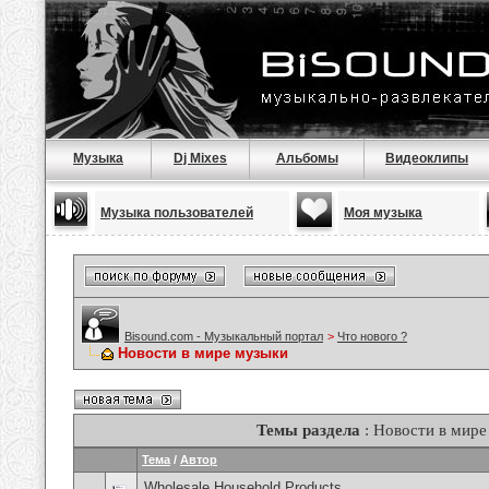
Музыка
Dj Mixes
Альбомы
Видеоклипы
Музыка пользователей
Моя музыка
Bisound.com - Музыкальный портал
>
Что нового ?
Новости в мире музыки
Темы раздела
: Новости в мире
Тема
/
Автор
Wholesale Household Products