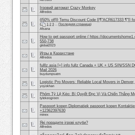
Ігровий автомат Crazy Monkey
Alfredos
{{50% off}} Temu Discount Code [[¶''ACR617333 ¶'']] fo
(
1
2
3
...
Последняя страница
)
Afsana
How to get passport online ( https://documentshome1.
550-738
global2023
Игры в Казахстане
Alfredos
fulllz.asia [+] info fullz Canada + UK + US SIN/S
Mail 2026
buydumpsatm
Logistic Pro Movers: Reliable Local Movers in Denver
yoyokhan
Phỏm Tỷ Lệ Kèo: Bí Quyết Đọc Vị Và Chiến Thắng Mọ
tylekeogreen
Paspoort kopen Diplomatiek paspoort kopen Kontakti
+12362397630
minex
Які порадите ігрові клуби?
Alfredos