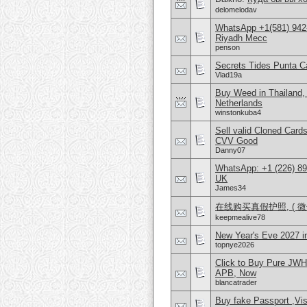
delomelodav
WhatsApp +1(581) 942
Riyadh Mecc
penson
Secrets Tides Punta Ca
Vlad19a
Buy Weed in Thailand
Netherlands
winstonkuba4
Sell valid Cloned Ca
CVV Good
Danny07
WhatsApp: +1 (226) 894
UK
James34
在线购买真假护照, ( 微信
keepmealive78
New Year's Eve 2027 
topnye2026
Click to Buy Pure JW
APB, Now
blancatrader
Buy fake Passport ,Vis