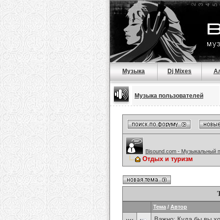
Музыка
Dj Mixes
А
Музыка пользователей
Bisound.com - Музыкальный 
Отдых и туризм
Тема
/
Автор
Важно:
Куда бы вы хо