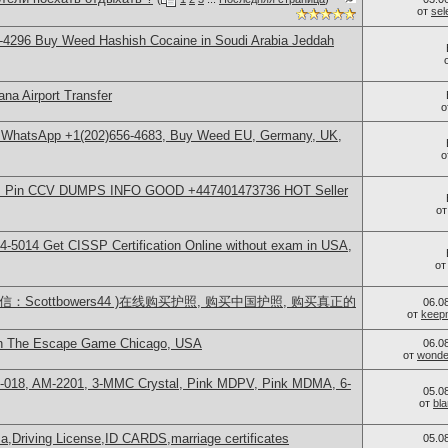
от
se
-4296 Buy Weed Hashish Cocaine in Soudi Arabia Jeddah
na Airport Transfer
о
, WhatsApp +1(202)656-4683, Buy Weed EU, Germany, UK,
о
rds Pin CCV DUMPS INFO GOOD +447401473736 HOT Seller
о
-5014​ Get CISSP Certification Online without exam in USA,
о
：Scottbowers44 )在线购买护照, 购买中国护照, 购买真正的
06.0
от
keep
in The Escape Game Chicago, USA
06.0
от
wonder
H-018, AM-2201, 3-MMC Crystal, Pink MDPV, Pink MDMA, 6-
05.0
от
bl
a,Driving License,ID CARDS,marriage certificates
05.0