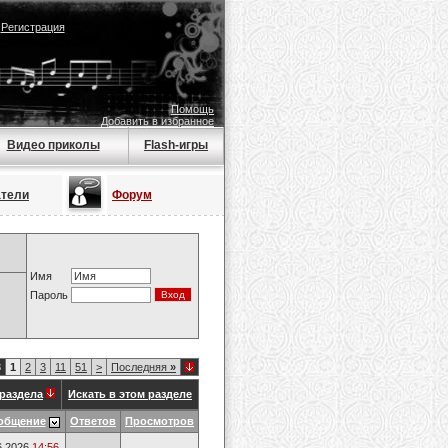
|
Регистрация
Помощь
Добавить в избранное
Видео приколы
Flash-игры
атели
Форум
Имя
Пароль
3
1
2
3
11
51
>
Последняя
»
раздела
Искать в этом разделе
общение
Ответов
Просмотров
6.2026
14:56