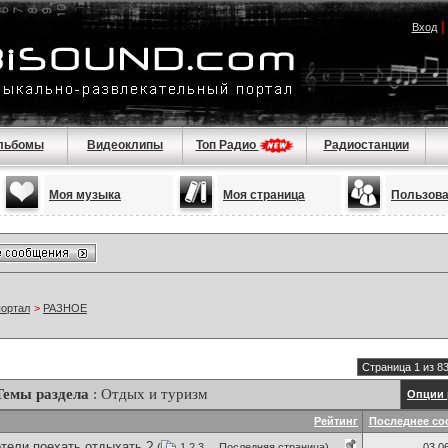
Вход
льбомы
Видеоклипы
Топ Радио
Радиостанции
Моя музыка
Моя страница
Пользов
портал
>
РАЗНОЕ
Страница 1 из 8
Темы раздела
: Отдых и туризм
Опции 
Рейтинг
Последнее со
тели поехать отдыхать ?
(
1
2
3
...
Последняя страница
)
03.0