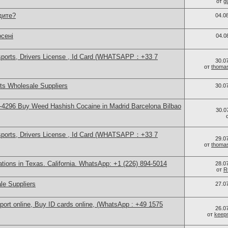
от
g
дите?
04.0
сені
04.0
sports, Drivers License , Id Card (WHATSAPP：+33 7
30.0
от
thoma
s Wholesale Suppliers
30.0
4296 Buy Weed Hashish Cocaine in Madrid Barcelona Bilbao
30.0
sports, Drivers License , Id Card (WHATSAPP：+33 7
29.0
от
thoma
cations in Texas. California. WhatsApp: +1 (226) 894-5014
28.0
от
R
le Suppliers
27.0
port online, Buy ID cards online, (WhatsApp : +49 1575
26.0
от
keep