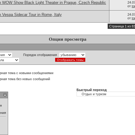
n WOW Show Black Light Theater in Prague, Czech Republic
24.0
от
t
 Vespa Sidecar Tour in Rome, Italy
24.0
от
t
Страница 1 из 8
Опции просмотра
Порядок отображения
рная тема с новыми сообщениями
рная тема без новых сообщений
Быстрый переход
ия
ения