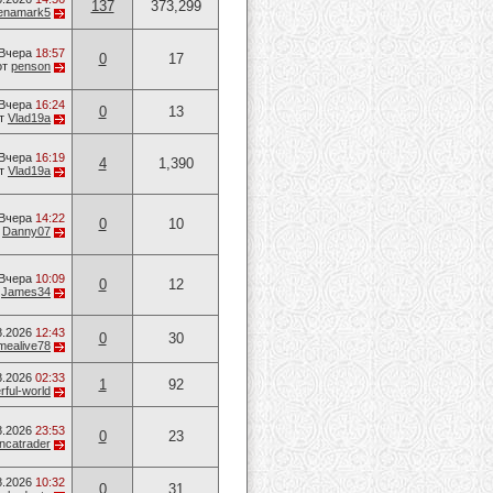
137
373,299
lenamark5
Вчера
18:57
0
17
от
penson
Вчера
16:24
0
13
т
Vlad19a
Вчера
16:19
4
1,390
т
Vlad19a
Вчера
14:22
0
10
т
Danny07
Вчера
10:09
0
12
т
James34
8.2026
12:43
0
30
mealive78
8.2026
02:33
1
92
ful-world
8.2026
23:53
0
23
ancatrader
8.2026
10:32
0
31