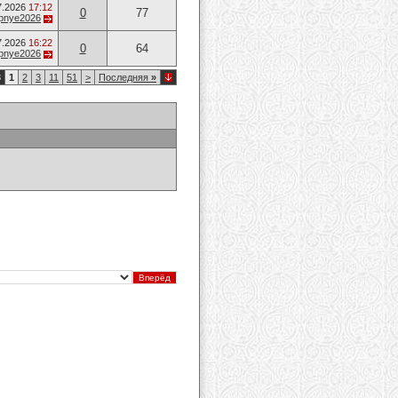
7.2026
17:12
0
77
opnye2026
7.2026
16:22
0
64
opnye2026
3
1
2
3
11
51
>
Последняя
»