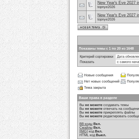
New Year's Eve 2027 i
topnye2026
New Year's Eve 2027 in
topnye2026
Показаны темы с 1 по 20 из 1648
Критерий сортировки
Показать
Новые сообщения
Популя
Нет новых сообщений
Популя
Тема закрыта
Ваши права в разделе
Вы
не можете
создавать темы
Вы
не можете
отвечать на сообщен
Вы
не можете
прикреплять файлы
Вы
не можете
редактировать сообщ
BB коды
Вкл.
Смайлы
Вкл.
[IMG]
код
Вкл.
HTML код
Выкл.