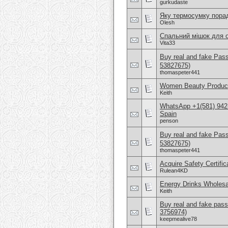
gurkudaste
Яку термосумку пора
Olesh
Спальний мішок для о
Vita33
Buy real and fake Pas
53827675)
thomaspeter441
Women Beauty Product
Keith
WhatsApp +1(581) 942-
Spain
penson
Buy real and fake Pas
53827675)
thomaspeter441
Acquire Safety Certifi
Rulean4KD
Energy Drinks Wholesa
Keith
Buy real and fake pass
3756974)
keepmealive78