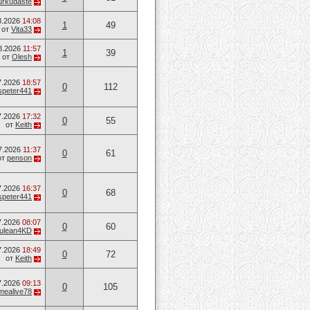
urkudaste
8.2026
14:08
1
49
от
Vita33
8.2026
11:57
1
39
от
Olesh
7.2026
18:57
0
112
speter441
7.2026
17:32
0
55
от
Keith
7.2026
11:37
0
61
от
penson
7.2026
16:37
0
68
speter441
7.2026
08:07
0
60
ulean4KD
7.2026
18:49
0
72
от
Keith
7.2026
09:13
0
105
mealive78