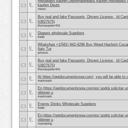
Reisepass kaufen Diplomatenpass kaufen Reisepass o
kaufen Deuts
minex
Buy real and fake Passports, Drivers License , Id
53827675)
thomaspeter441
Diapers wholesale Suppliers
Keith
WhatsApp +1(581) 942-4296 Buy Weed Hashish Cocai
Italy Tur
penson
Buy real and fake Passports, Drivers License , Id
53827675)
thomaspeter441
At https://getdocumentsnow.com/, you will be able to o
markmark
En https://getdocumentsnow.com/es/ podrá solicitar u
obtener u
markmark
Energy Drinks Wholesale Suppliers
Keith
En https://getdocumentsnow.com/es/ podrá solicitar u
obtener u
mamaking