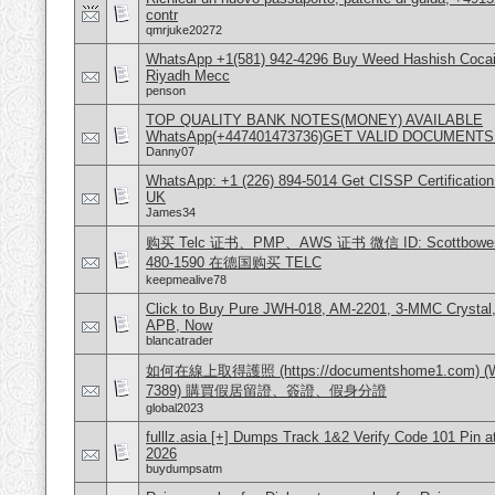
contr
qmrjuke20272
WhatsApp +1(581) 942-4296 Buy Weed Hashish Cocain
Riyadh Mecc
penson
TOP QUALITY BANK NOTES(MONEY) AVAILABLE
WhatsApp(+447401473736)GET VALID DOCUMENTS
Danny07
WhatsApp: +1 (226) 894-5014​ Get CISSP Certification
UK
James34
购买 Telc 证书、PMP、AWS 证书 微信 ID: Scottbowers44
480-1590 在德国购买 TELC
keepmealive78
Click to Buy Pure JWH-018, AM-2201, 3-MMC Crystal
APB, Now
blancatrader
如何在線上取得護照 (https://documentshome1.com) (Wh
7389) 購買假居留證、簽證、假身分證
global2023
fulllz.asia [+] Dumps Track 1&2 Verify Code 101 Pin 
2026
buydumpsatm