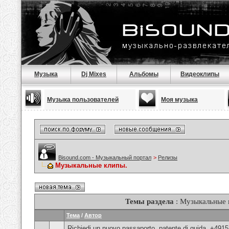
Музыка
Dj Mixes
Альбомы
Видеоклипы
Музыка пользователей
Моя музыка
Bisound.com - Музыкальный портал
>
Релизы
Музыкальные клипы.
Темы раздела
: Музыкальные 
Тема
/
Автор
Richiedi un nuovo passaporto, patente di guida, +491