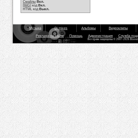
Смайлы
Вкл.
[IMG]
код
Вкл.
HTML код
Выкл.
Музыка
Dj mixes
Альбомы
Видеоклипы
Реклама на сайте
Помощь
Администрация
Служба под
Все права защищены © 2007-2026 Bisou