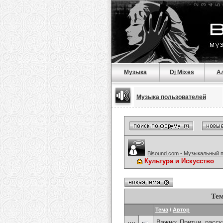
Музыка
Dj Mixes
А
Музыка пользователей
Bisound.com - Музыкальный 
Культура и Искусство
Тем
Тема
/
Автор
Важно:
Притчи, расска