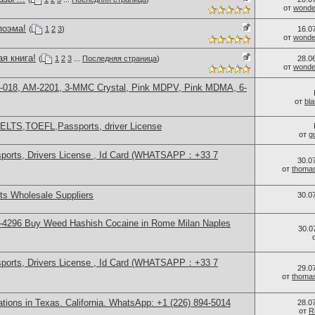
от
wonder
поэма!
(
1
2
3
)
16.0
от
wonder
я книга!
(
1
2
3
...
Последняя страница
)
28.0
от
wonder
H-018, AM-2201, 3-MMC Crystal, Pink MDPV, Pink MDMA, 6-
от
bl
IELTS,TOEFL,Passports, driver License
от
g
sports, Drivers License , Id Card (WHATSAPP：+33 7
30.0
от
thoma
s Wholesale Suppliers
30.0
-4296 Buy Weed Hashish Cocaine in Rome Milan Naples
30.0
sports, Drivers License , Id Card (WHATSAPP：+33 7
29.0
от
thoma
cations in Texas. California. WhatsApp: +1 (226) 894-5014
28.0
от
R