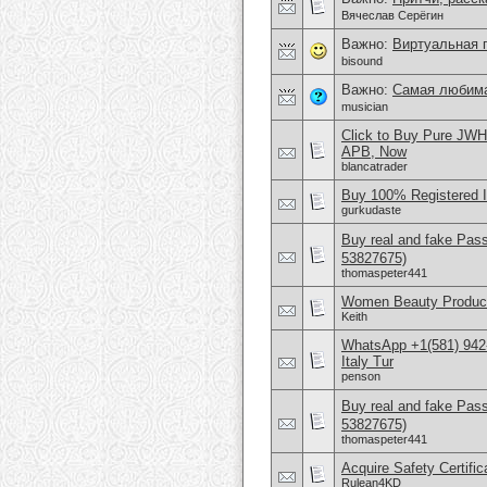
Вячеслав Серёгин
Важно:
Виртуальная 
bisound
Важно:
Самая любима
musician
Click to Buy Pure JW
APB, Now
blancatrader
Buy 100% Registered 
gurkudaste
Buy real and fake Pas
53827675)
thomaspeter441
Women Beauty Product
Keith
WhatsApp +1(581) 942
Italy Tur
penson
Buy real and fake Pas
53827675)
thomaspeter441
Acquire Safety Certifi
Rulean4KD