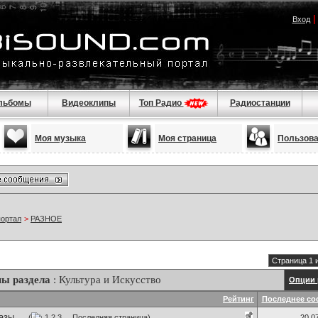
Вход
льбомы
Видеоклипы
Топ Радио
Радиостанции
Моя музыка
Моя страница
Пользов
портал
>
РАЗНОЕ
Страница 1 
ы раздела
: Культура и Искусство
Опции 
Рейтинг
Последнее со
зы ...
(
1
2
3
...
Последняя страница
)
20.0