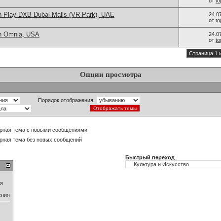
от
t
n Play DXB Dubai Malls (VR Park), UAE
24.0
от
t
in Omnia, USA
24.0
от
t
Страница 1 
Опции просмотра
Порядок отображения
рная тема с новыми сообщениями
рная тема без новых сообщений
Быстрый переход
ия
ения