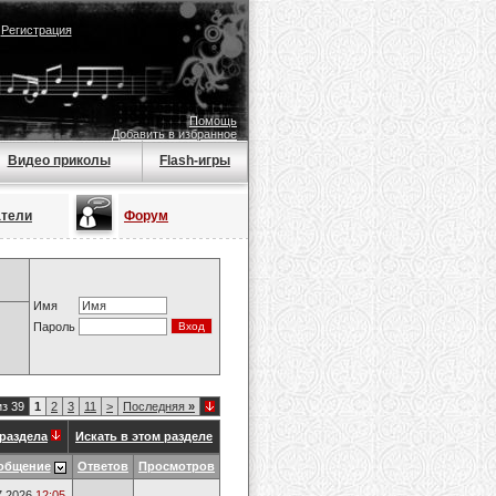
|
Регистрация
Помощь
Добавить в избранное
Видео приколы
Flash-игры
атели
Форум
Имя
Пароль
из 39
1
2
3
11
>
Последняя
»
раздела
Искать в этом разделе
общение
Ответов
Просмотров
7.2026
12:05