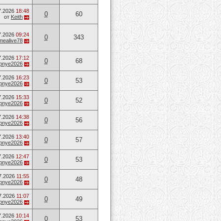
7.2026
18:48
0
60
от
Keith
7.2026
09:24
0
343
mealive78
7.2026
17:12
0
68
opnye2026
7.2026
16:23
0
53
opnye2026
7.2026
15:33
0
52
opnye2026
7.2026
14:38
0
56
opnye2026
7.2026
13:40
0
57
opnye2026
7.2026
12:47
0
53
opnye2026
7.2026
11:55
0
48
opnye2026
7.2026
11:07
0
49
opnye2026
7.2026
10:14
0
53