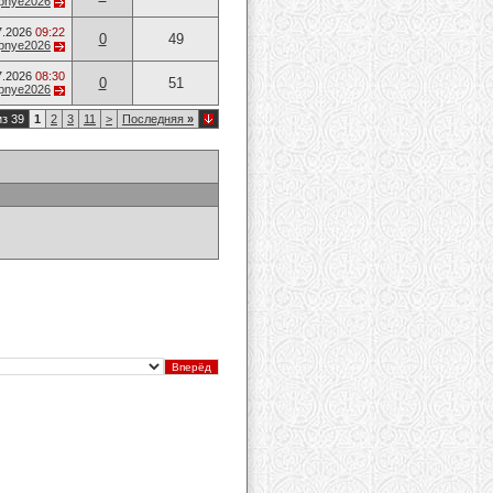
opnye2026
7.2026
09:22
0
49
opnye2026
7.2026
08:30
0
51
opnye2026
из 39
1
2
3
11
>
Последняя
»