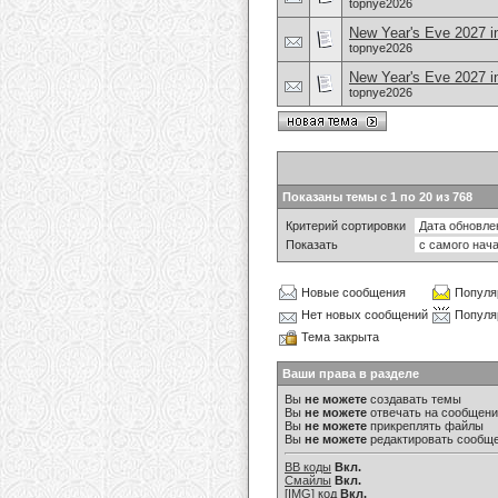
topnye2026
New Year's Eve 2027 i
topnye2026
New Year's Eve 2027 
topnye2026
Показаны темы с 1 по 20 из 768
Критерий сортировки
Показать
Новые сообщения
Популя
Нет новых сообщений
Популя
Тема закрыта
Ваши права в разделе
Вы
не можете
создавать темы
Вы
не можете
отвечать на сообщен
Вы
не можете
прикреплять файлы
Вы
не можете
редактировать сообщ
BB коды
Вкл.
Смайлы
Вкл.
[IMG]
код
Вкл.