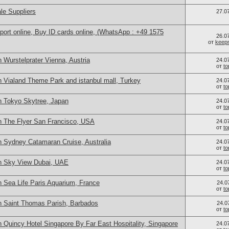
le Suppliers
27.0
port online, Buy ID cards online, (WhatsApp : +49 1575
26.0
от
keep
 Wurstelprater Vienna, Austria
24.0
от
t
n Vialand Theme Park and istanbul mall, Turkey
24.0
от
t
n Tokyo Skytree, Japan
24.0
от
t
n The Flyer San Francisco, USA
24.0
от
t
n Sydney Catamaran Cruise, Australia
24.0
от
t
n Sky View Dubai, UAE
24.0
от
t
n Sea Life Paris Aquarium, France
24.0
от
t
n Saint Thomas Parish, Barbados
24.0
от
t
 Quincy Hotel Singapore By Far East Hospitality, Singapore
24.0