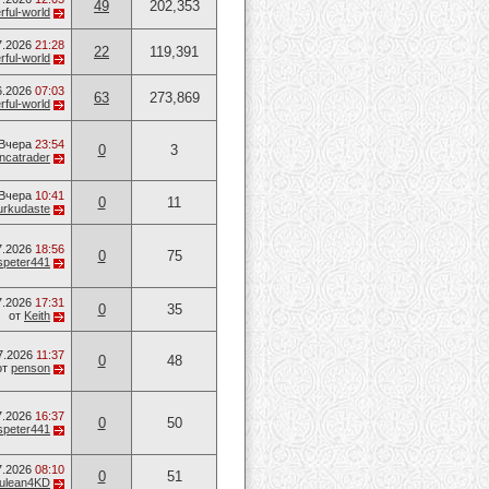
49
202,353
ful-world
7.2026
21:28
22
119,391
ful-world
6.2026
07:03
63
273,869
ful-world
Вчера
23:54
0
3
ancatrader
Вчера
10:41
0
11
urkudaste
7.2026
18:56
0
75
speter441
7.2026
17:31
0
35
от
Keith
7.2026
11:37
0
48
от
penson
7.2026
16:37
0
50
speter441
7.2026
08:10
0
51
ulean4KD