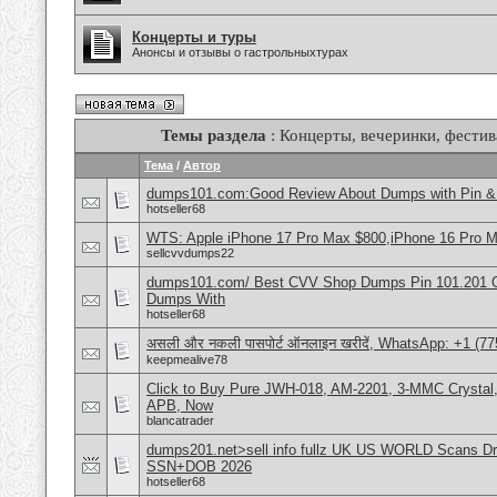
Концерты и туры
Анонсы и отзывы о гастрольныхтурах
Темы раздела
: Концерты, вечеринки, фестив
Тема
/
Автор
dumps101.com:Good Review About Dumps with Pin & 
hotseller68
WTS: Apple iPhone 17 Pro Max $800,iPhone 16 Pro 
sellcvvdumps22
dumps101.com/ Best CVV Shop Dumps Pin 101.201 Onl
Dumps With
hotseller68
असली और नकली पासपोर्ट ऑनलाइन खरीदें, WhatsApp: +1 (77
keepmealive78
Click to Buy Pure JWH-018, AM-2201, 3-MMC Crystal
APB, Now
blancatrader
dumps201.net>sell info fullz UK US WORLD Scans Dri
SSN+DOB 2026
hotseller68