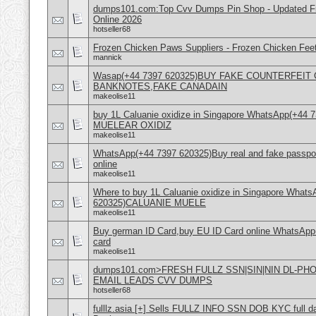
dumps101.com:Top Cvv Dumps Pin Shop - Updated Fre
Online 2026
hotseller68
Frozen Chicken Paws Suppliers - Frozen Chicken Feet
mannick
Wasap(+44 7397 620325)BUY FAKE COUNTERFEI
BANKNOTES,FAKE CANADAIN
makeolise11
buy 1L Caluanie oxidize in Singapore WhatsApp(+44
MUELEAR OXIDIZ
makeolise11
WhatsApp(+44 7397 620325)Buy real and fake passpor
online
makeolise11
Where to buy 1L Caluanie oxidize in Singapore What
620325)CALUANIE MUELE
makeolise11
Buy german ID Card,buy EU ID Card online WhatsApp
card
makeolise11
dumps101.com>FRESH FULLZ SSN|SIN|NIN DL-P
EMAIL LEADS CVV DUMPS
hotseller68
fulllz.asia [+] Sells FULLZ INFO SSN DOB KYC full da