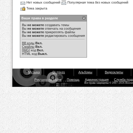
Нет новых сообщений
Популярная тема без новых сообщений
Тема закрыта
Ваши права в разделе
Вы
не можете
создавать темы
Вы
не можете
отвечать на сообщения
Вы
не можете
прикреплять файлы
Вы
не можете
редактировать сообщения
BB коды
Вкл.
Смайлы
Вкл.
[IMG]
код
Вкл.
HTML код
Выкл.
Музыка
Dj mixes
Альбомы
Видеоклипы
Реклама на сайте
Помощь
Администрация
Служба под
Все права защищены © 2007-2026 Bisou