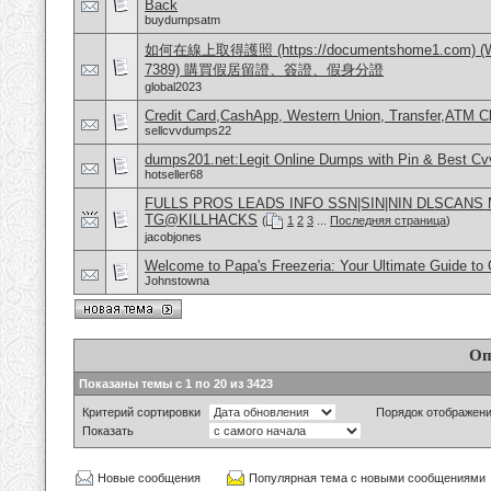
Back
buydumpsatm
如何在線上取得護照 (https://documentshome1.com) (Wh
7389) 購買假居留證、簽證、假身分證
global2023
Credit Card,CashApp, Western Union, Transfer,ATM C
sellcvvdumps22
dumps201.net:Legit Online Dumps with Pin & Best C
hotseller68
FULLS PROS LEADS INFO SSN|SIN|NIN DLSCANS
TG@KILLHACKS
(
1
2
3
...
Последняя страница
)
jacobjones
Welcome to Papa's Freezeria: Your Ultimate Guide to C
Johnstowna
Оп
Показаны темы с 1 по 20 из 3423
Критерий сортировки
Порядок отображен
Показать
Новые сообщения
Популярная тема с новыми сообщениями