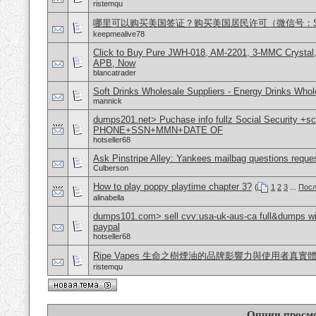
ristemqu
哪里可以购买美国签证？购买美国居民许可（微信号：Scott
keepmealive78
Click to Buy Pure JWH-018, AM-2201, 3-MMC Crystal
APB, Now
blancatrader
Soft Drinks Wholesale Suppliers - Energy Drinks Whol
mannick
dumps201.net> Puchase info fullz Social Security +s
PHONE+SSN+MMN+DATE OF
hotseller68
Ask Pinstripe Alley: Yankees mailbag questions reque
Culberson
How to play poppy playtime chapter 3?
(
1
2
3
...
Посл
alinabella
dumps101.com> sell cvv:usa-uk-aus-ca full&dumps with
paypal
hotseller68
Ripe Vapes 生命之樹煙油的品牌影響力與使用者真實
ristemqu
Опции просм