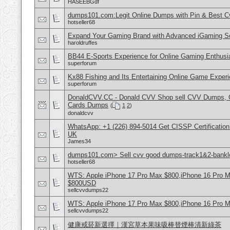
HASEEBGdf
dumps101.com:Legit Online Dumps with Pin & Best 
hotseller68
Expand Your Gaming Brand with Advanced iGaming S
haroldruffes
BB44 E-Sports Experience for Online Gaming Enthusi
superforum
Kx88 Fishing and Its Entertaining Online Game Exper
superforum
DonaldCVV.CC - Donald CVV Shop sell CVV Dumps, CC
Cards Dumps
(
1
2
)
donaldcvv
WhatsApp: +1 (226) 894-5014​ Get CISSP Certification
UK
James34
dumps101.com> Sell cvv good dumps-track1&2-banklo
hotseller68
WTS: Apple iPhone 17 Pro Max $800,iPhone 16 Pro 
$800USD
sellcvvdumps22
WTS: Apple iPhone 17 Pro Max $800,iPhone 16 Pro 
sellcvvdumps22
健康戒菸新選擇｜漢宮草本果味吸棒替煙棒清新綠茶