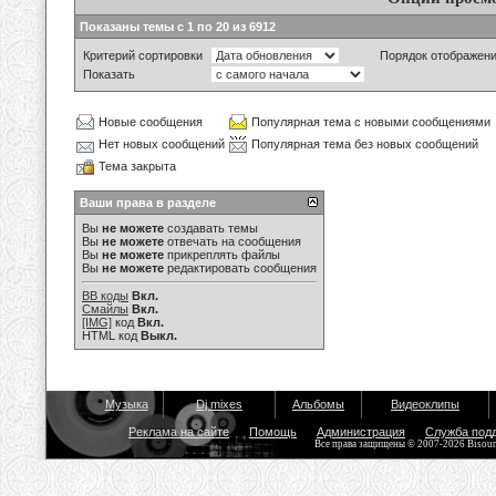
Показаны темы с 1 по 20 из 6912
Критерий сортировки
Порядок отображен
Показать
Новые сообщения
Популярная тема с новыми сообщениями
Нет новых сообщений
Популярная тема без новых сообщений
Тема закрыта
Ваши права в разделе
Вы
не можете
создавать темы
Вы
не можете
отвечать на сообщения
Вы
не можете
прикреплять файлы
Вы
не можете
редактировать сообщения
BB коды
Вкл.
Смайлы
Вкл.
[IMG]
код
Вкл.
HTML код
Выкл.
Музыка
Dj mixes
Альбомы
Видеоклипы
Реклама на сайте
Помощь
Администрация
Служба под
Все права защищены © 2007-2026 Bisou