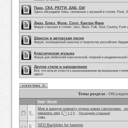
Панк, СКА, РЕГГИ, ДАБ, Ой!
Здесь обсуждаем темы, связанные с музыкой в стилях: Punk, Sk
Джаз, Блюз, Фолк, Соул, Кантри,Фанк
Форум о музыке в стилях: Jazz, Blues, Folk, Soul, Country, Funk
Шансон и авторская песня
Форум, посвящённый шансону и творчеству российских бардов
Классическая музыка
Форум для любителей классической, оперной и академической 
Другие стили и направления
Всё, что нельзя отнести к вышеназванным музыкальным стиля
здесь!
Темы раздела
: Обсужден
Тема
/
Автор
Мне в ванную комнату нужна новая сантехника , п
заказать нед
(
1
2
3
...
Последняя страница
)
Utilita
SEO Backlinks for Igaming