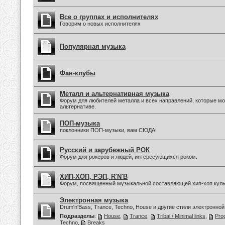
Все о группах и исполнителях
Говорим о новых исполнителях
Популярная музыка
Фан-клубы
Металл и альтернативная музыка
Форум для любителей металла и всех направлений, которые мо
альтернативе.
ПОП-музыка
поклонники ПОП-музыки, вам СЮДА!
Русский и зарубежный РОК
Форум для рокеров и людей, интересующихся роком.
ХИП-ХОП, РЭП, R'N'B
Форум, посвященный музыкальной составляющей хип-хоп куль
Электронная музыка
Drum'n'Bass, Trance, Techno, House и другие стили электронной
Подразделы
:
House
,
Trance
,
Tribal / Minimal links
,
Pro
Techno
,
Breaks