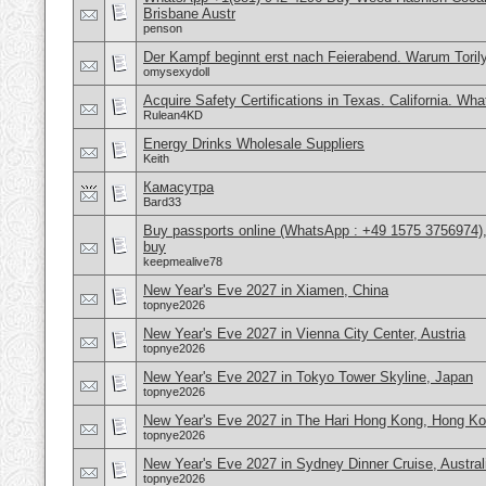
Brisbane Austr
penson
Der Kampf beginnt erst nach Feierabend. Warum Torily
omysexydoll
Acquire Safety Certifications in Texas. California. Wh
Rulean4KD
Energy Drinks Wholesale Suppliers
Keith
Камасутра
Bard33
Buy passports online (WhatsApp : +49 1575 3756974),
buy
keepmealive78
New Year's Eve 2027 in Xiamen, China
topnye2026
New Year's Eve 2027 in Vienna City Center, Austria
topnye2026
New Year's Eve 2027 in Tokyo Tower Skyline, Japan
topnye2026
New Year's Eve 2027 in The Hari Hong Kong, Hong K
topnye2026
New Year's Eve 2027 in Sydney Dinner Cruise, Austral
topnye2026