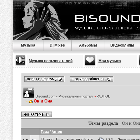
Музыка
Dj Mixes
Альбомы
Видеоклипы
Музыка пользователей
Моя музыка
Bisound.com - Музыкальный портал
>
РАЗНОЕ
Он и Она
Темы раздела
: Он и Он
Тема
/
Автор
Важно:
Быть мужчиной-это...
(
1
2
3
...
Последняя ст