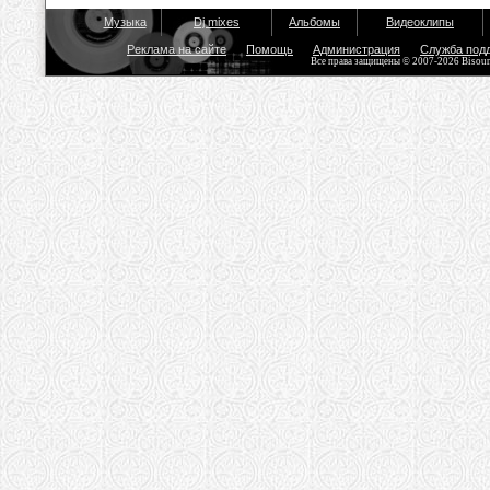
Музыка
Dj mixes
Альбомы
Видеоклипы
Реклама на сайте
Помощь
Администрация
Служба под
Все права защищены © 2007-2026 Bisou