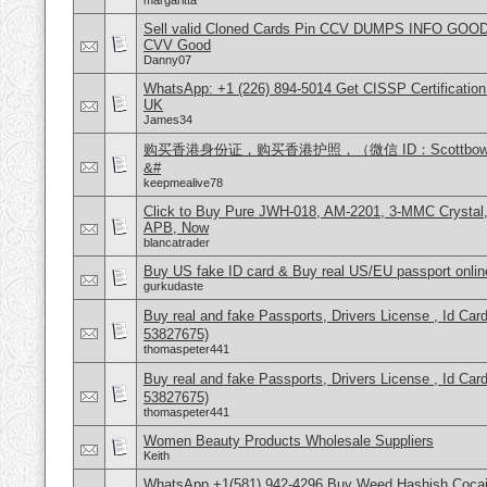
margaritta
Sell valid Cloned Cards Pin CCV DUMPS INFO GOOD
CVV Good
Danny07
WhatsApp: +1 (226) 894-5014​ Get CISSP Certification
UK
James34
购买香港身份证，购买香港护照，（微信 ID：Scottbo
&#
keepmealive78
Click to Buy Pure JWH-018, AM-2201, 3-MMC Crysta
APB, Now
blancatrader
Buy US fake ID card & Buy real US/EU passport onlin
gurkudaste
Buy real and fake Passports, Drivers License , Id
53827675)
thomaspeter441
Buy real and fake Passports, Drivers License , Id
53827675)
thomaspeter441
Women Beauty Products Wholesale Suppliers
Keith
WhatsApp +1(581) 942-4296 Buy Weed Hashish Cocai