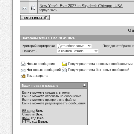
New Year's Eve 2027 in Skydeck Chicago, USA
topnye2026
Оп
Показаны темы с 1 по 20 из 1024
Критерий сортировки
Порядок отображен
Показать
Новые сообщения
Популярная тема с новыми сообщениями
Нет новых сообщений
Популярная тема без новых сообщений
Тема закрыта
Ваши права в разделе
Вы
не можете
создавать темы
Вы
не можете
отвечать на сообщения
Вы
не можете
прикреплять файлы
Вы
не можете
редактировать сообщения
BB коды
Вкл.
Смайлы
Вкл.
[IMG]
код
Вкл.
HTML код
Выкл.