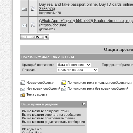
Buy real and fake passport online, Buy ID cards onli
3756974)
keepmealive78
(WhatsApp: +1 (579) 550-7389) Kaufen Sie echte, regi
(https://docume
global2023
Опции просм
Показаны темы с 1 по 20 из 1214
Критерий сортировки
Порядок отображен
Показать
Новые сообщения
Популярная тема с новыми сообщениями
Нет новых сообщений
Популярная тема без новых сообщений
Тема закрыта
Ваши права в разделе
Вы
не можете
создавать темы
Вы
не можете
отвечать на сообщения
Вы
не можете
прикреплять файлы
Вы
не можете
редактировать сообщения
BB коды
Вкл.
Смайлы
Вкл.