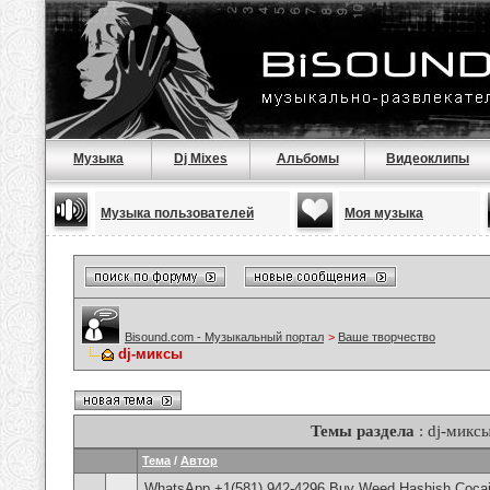
Музыка
Dj Mixes
Альбомы
Видеоклипы
Музыка пользователей
Моя музыка
Bisound.com - Музыкальный портал
>
Ваше творчество
dj-миксы
Темы раздела
: dj-микс
Тема
/
Автор
WhatsApp +1(581) 942-4296 Buy Weed Hashish Cocai