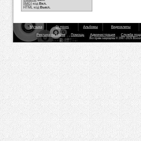
[IMG]
код
Вкл.
HTML код
Выкл.
Музыка
Dj mixes
Альбомы
Видеоклипы
Реклама на сайте
Помощь
Администрация
Служба под
Все права защищены © 2007-2026 Bisou