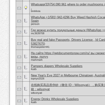
Whatsapp(33)754.090.961,where to order mushrooms in
.
brekkea
WhatsApp +1(581) 942-4296 Buy Weed Hashish Cocain
Spain
penson
Где можно купить поддельные деньги (WhatsApp +
mc3639708
Buy real and fake Passports, Drivers License , Id
53827675)
thomaspeter441
На сайте https://getdocumentsnow.com/ru/ вы сможе
визы, получ
markmark
Pampers diapers Wholesale Suppliers
Keith
New Year's Eve 2027 in Melbourne Chinatown, Austral
topnye2026
在线购买高品质伪钞（微信 ID：Wilsonyati），购买美元
箱：wilsonyat
wilsonyati
Energy Drinks Wholesale Suppliers
Keith