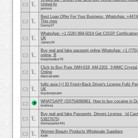
United Ar
penson
Best Loan Offer For Your Business. WhatsApp: +4474
This mes
Danny07
WhatsApp: +1 (226) 894-5014​ Get CISSP Certification
UK
James34
Buy real and fake passport online,WhatsApp: +1 (775
online, B
keepmealive78
Click to Buy Pure JWH-018, AM-2201, 3-MMC Crysta
Online
blancatrader
fulllz.asia [+] ID Front+Back Driver's License Ful
UK
buydumpsatm
WHATSAPP (33)754090961 ,How to buy cocaine in Duba
brekkea
Buy real and fake Passports, Drivers License , Id
53827675)
thomaspeter441
Women Beauty Products Wholesale Suppliers
Keith