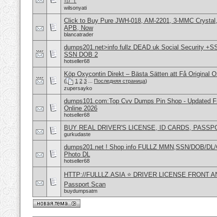
币（
wilsonyati
Click to Buy Pure JWH-018, AM-2201, 3-MMC Crystal
APB, Now
blancatrader
dumps201.net>info fullz DEAD uk Social Security +S
SSN DOB 2
hotseller68
Köp Oxycontin Direkt – Bästa Sätten att Få Original 
(
1
2
3
...
Последняя страница
)
zupersayko
dumps101.com:Top Cvv Dumps Pin Shop - Updated Fre
Online 2026
hotseller68
BUY REAL DRIVER'S LICENSE, ID CARDS, PASSP
gurkudaste
dumps201.net ! Shop info FULLZ MMN,SSN/DOB/DL/
Photo DL
hotseller68
HTTP://FULLLZ.ASIA ⭐️ DRIVER LICENSE FRONT 
Passport Scan
buydumpsatm