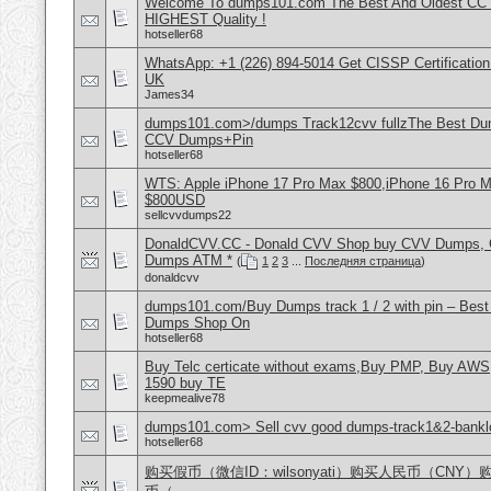
Welcome To dumps101.com The Best And Oldest CC
HIGHEST Quality !
hotseller68
WhatsApp: +1 (226) 894-5014​ Get CISSP Certification
UK
James34
dumps101.com>/dumps Track12cvv fullzThe Best D
CCV Dumps+Pin
hotseller68
WTS: Apple iPhone 17 Pro Max $800,iPhone 16 Pro 
$800USD
sellcvvdumps22
DonaldCVV.CC - Donald CVV Shop buy CVV Dumps, CC
Dumps ATM *
(
1
2
3
...
Последняя страница
)
donaldcvv
dumps101.com/Buy Dumps track 1 / 2 with pin – Best
Dumps Shop On
hotseller68
Buy Telc certicate without exams,Buy PMP, Buy AWS
1590 buy TE
keepmealive78
dumps101.com> Sell cvv good dumps-track1&2-banklo
hotseller68
购买假币（微信ID：wilsonyati）购买人民币（CNY