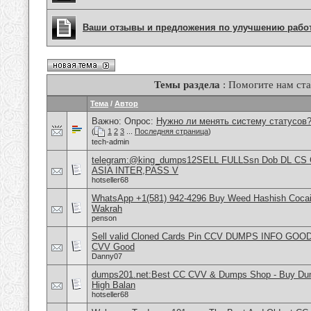
Ваши отзывы и предложения по улучшению рабо
Темы раздела
: Помогите нам ста
Тема
/
Автор
Важно: Опрос:
Нужно ли менять систему статусов
(
1
2
3
...
Последняя страница
)
tech-admin
telegram:@king_dumps12SELL FULLSsn Dob DL CS
ASIA INTER,PASS V
hotseller68
WhatsApp +1(581) 942-4296 Buy Weed Hashish Cocain
Wakrah
penson
Sell valid Cloned Cards Pin CCV DUMPS INFO GOOD
CVV Good
Danny07
dumps201.net:Best CC CVV & Dumps Shop - Buy Dump
High Balan
hotseller68