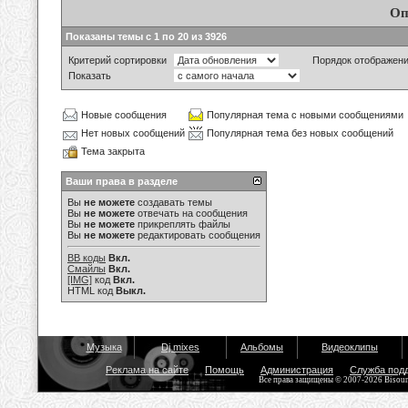
Оп
Показаны темы с 1 по 20 из 3926
Критерий сортировки
Порядок отображен
Показать
Новые сообщения
Популярная тема с новыми сообщениями
Нет новых сообщений
Популярная тема без новых сообщений
Тема закрыта
Ваши права в разделе
Вы
не можете
создавать темы
Вы
не можете
отвечать на сообщения
Вы
не можете
прикреплять файлы
Вы
не можете
редактировать сообщения
BB коды
Вкл.
Смайлы
Вкл.
[IMG]
код
Вкл.
HTML код
Выкл.
Музыка
Dj mixes
Альбомы
Видеоклипы
Реклама на сайте
Помощь
Администрация
Служба под
Все права защищены © 2007-2026 Bisou