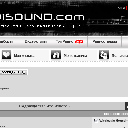
Вход
льбомы
Видеоклипы
Топ Радио
Радиостанции
Моя музыка
Моя страница
Пользов
портал
Подразделы
: Что нового ?
Последнее соо
Wholesale Househ
мом