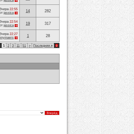
от
jassica
Вчера
22:55
14
282
от
jassica
Вчера
22:54
19
317
от
jassica
Вчера
22:27
1
28
nnymaers
4
1
2
3
11
51
>
Последняя
»