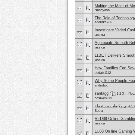
Making the Most of Mo
Nancyash
The Role of Technolog
seolinks786
Investigate Varied Ca
jassica
Appreciate Smooth Bet
jassica
11BET Delivers Smoot
jassica
How Families Can Sav
dedabi1112
Why Some People Fea
andrubot
santagg
(
1
2
3
...
Пос
besiwe8879
شتري مكيفات مستعملة
Sodfa
RED88 Online Gambling
jassica
LU88 On line Gaming Wi