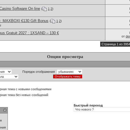
Casino Software On line
(
1
2
)
e: MAXBOX| €130 Gift Bonus
(
1
2
)
i
us Gratuit 2027 : 1XSAND – 130 €
от
de
Страница 1 из 395
Опции просмотра
Порядок отображения
рная тема с новыми сообщениями
рная тема без новых сообщений
Быстрый переход
ия
ения