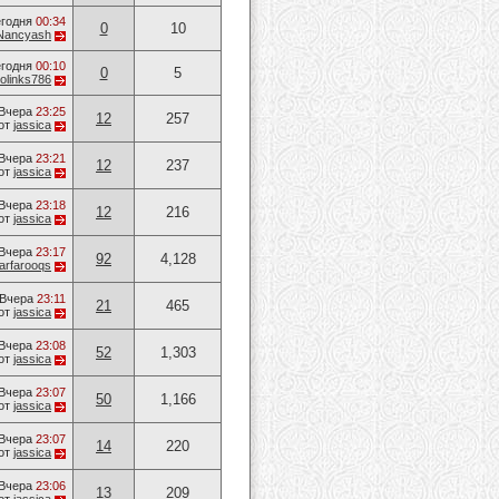
годня
00:34
0
10
Nancyash
годня
00:10
0
5
olinks786
Вчера
23:25
12
257
от
jassica
Вчера
23:21
12
237
от
jassica
Вчера
23:18
12
216
от
jassica
Вчера
23:17
92
4,128
arfarooqs
Вчера
23:11
21
465
от
jassica
Вчера
23:08
52
1,303
от
jassica
Вчера
23:07
50
1,166
от
jassica
Вчера
23:07
14
220
от
jassica
Вчера
23:06
13
209