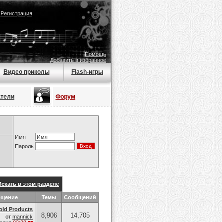
|
Регистрация
Помощь
Добавить в избранное
Видео приколы
Flash-игры
атели
Форум
Имя
Пароль
Искать в этом разделе
бщение
Темы
Сообщений
old Products
8,906
14,705
от
mannick