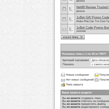
jassica
Net88 Review Trusted 
jassica
1xBet Gift Promo Cod
Khám Phá Các Trò Chơi Tạ
1xBet Code Promo Bon
seoman
Показаны темы с 1 по 20 из 79077
Критерий сортировки
Показать
Новые сообщения
Популя
Нет новых сообщений
Популя
Тема закрыта
Ваши права в разделе
Вы
не можете
создавать темы
Вы
не можете
отвечать на сообщен
Вы
не можете
прикреплять файлы
Вы
не можете
редактировать сообщ