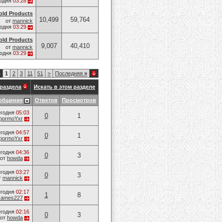
годня
03:28
old Products
10,499
59,764
от
mannick
годня
03:29
old Products
9,007
40,410
от
mannick
годня
03:29
4
1
2
3
11
51
>
Последняя
»
раздела
Искать в этом разделе
общение
Ответов
Просмотров
годня
05:03
0
1
pormoYxr
годня
04:57
0
1
pormoYxr
годня
04:36
0
3
от
howda
годня
03:27
0
3
т
mannick
годня
02:17
1
8
James227
годня
02:16
0
3
от
howda