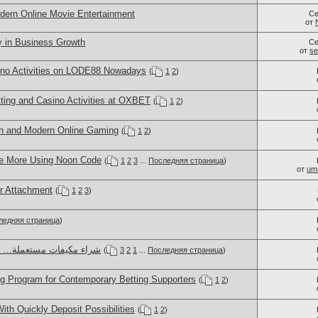
dern Online Movie Entertainment
Се
от
y in Business Growth
Се
от
se
sino Activities on LODE88 Nowadays
(
1
2
)
ting and Casino Activities at OXBET
(
1
2
)
h and Modern Online Gaming
(
1
2
)
e More Using Noon Code
(
1
2
3
...
Последняя страница
)
от
um
r Attachment
(
1
2
3
)
ледняя страница
)
شراء مكيفات مستعملة… ن
(
3
2
1
...
Последняя страница
)
 Program for Contemporary Betting Supporters
(
1
2
)
th Quickly Deposit Possibilities
(
1
2
)