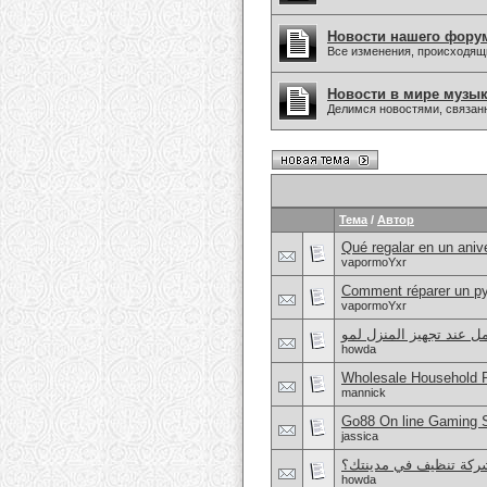
Новости нашего фору
Все изменения, происходящ
Новости в мире музы
Делимся новостями, связанн
Тема
/
Автор
Qué regalar en un anive
vapormoYxr
Comment réparer un py
vapormoYxr
ل عند تجهيز المنزل لمو
howda
Wholesale Household 
mannick
Go88 On line Gaming So
jassica
ركة تنظيف في مدينتك؟
howda