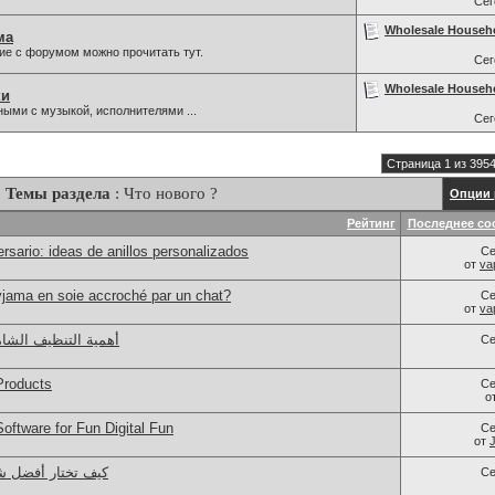
Се
Wholesale Househ
ма
ие с форумом можно прочитать тут.
Се
Wholesale Househ
ки
ыми с музыкой, исполнителями ...
Се
Страница 1 из 395
Темы раздела
: Что нового ?
Опции 
Рейтинг
Последнее со
rsario: ideas de anillos personalizados
Се
от
va
jama en soie accroché par un chat?
Се
от
va
أهمية التنظيف الشام
Се
Products
Се
о
ftware for Fun Digital Fun
Се
от
كيف تختار أفضل ش
Се