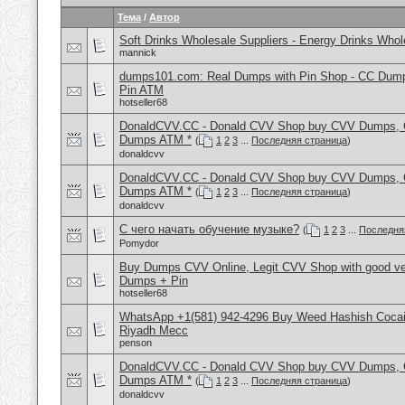
Тема
/
Автор
Soft Drinks Wholesale Suppliers - Energy Drinks Whol
mannick
dumps101.com: Real Dumps with Pin Shop - CC Dum
Pin ATM
hotseller68
DonaldCVV.CC - Donald CVV Shop buy CVV Dumps, CC
Dumps ATM *
(
1
2
3
...
Последняя страница
)
donaldcvv
DonaldCVV.CC - Donald CVV Shop buy CVV Dumps, CC
Dumps ATM *
(
1
2
3
...
Последняя страница
)
donaldcvv
С чего начать обучение музыке?
(
1
2
3
...
Последня
Pomydor
Buy Dumps CVV Online, Legit CVV Shop with good ve
Dumps + Pin
hotseller68
WhatsApp +1(581) 942-4296 Buy Weed Hashish Cocain
Riyadh Mecc
penson
DonaldCVV.CC - Donald CVV Shop buy CVV Dumps, CC
Dumps ATM *
(
1
2
3
...
Последняя страница
)
donaldcvv