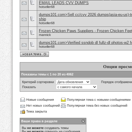
EMAIL LEADS CVV DUMPS
hotseller68
dumps101.com>Sell cc/cvv 2026 dumps(asia-eu-us)-tr
ship
hotseller68
Frozen Chicken Paws Suppliers - Frozen Chicken Feet
mannick
dumps101.com>Verified ssndob dl fullz-dl photos-w2 fo
hotseller68
Опции просм
Показаны темы с 1 по 20 из 4062
Критерий сортировки
Порядок отображен
Показать
Новые сообщения
Популярная тема с новыми сообщениями
Нет новых сообщений
Популярная тема без новых сообщений
Тема закрыта
Ваши права в разделе
Вы
не можете
создавать темы
Вы
не можете
отвечать на сообщения