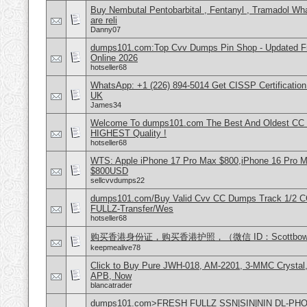
Buy Nembutal Pentobarbital , Fentanyl , Tramadol 
are reli
Danny07
dumps101.com:Top Cvv Dumps Pin Shop - Updated Fre
Online 2026
hotseller68
WhatsApp: +1 (226) 894-5014​ Get CISSP Certification
UK
James34
Welcome To dumps101.com The Best And Oldest CC
HIGHEST Quality !
hotseller68
WTS: Apple iPhone 17 Pro Max $800,iPhone 16 Pro 
$800USD
sellcvvdumps22
dumps101.com/Buy Valid Cvv CC Dumps Track 1/2 C
FULLZ-Transfer/Wes
hotseller68
购买香港身份证，购买香港护照，（微信 ID：Scottbowe
keepmealive78
Click to Buy Pure JWH-018, AM-2201, 3-MMC Crystal
APB, Now
blancatrader
dumps101.com>FRESH FULLZ SSN|SIN|NIN DL-P