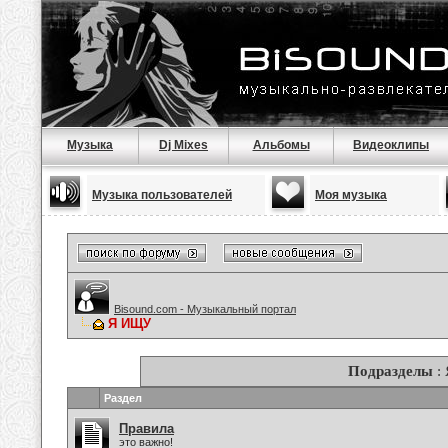
Музыка
Dj Mixes
Альбомы
Видеоклипы
Музыка пользователей
Моя музыка
Bisound.com - Музыкальный портал
Я ИЩУ
Подразделы
:
Раздел
Правила
это важно!