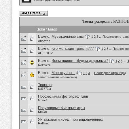
Темы раздела
: РАЗНО
Тема
/
Автор
Важно:
Музыкальные сны
(
1
2
3
...
Последняя стран
Апостол
Важно:
Кто же такие тролли???
(
1
2
3
...
Последняя
ALFEROV
Важно:
Всем привет...будем друзьями?
(
1
2
3
...
П
Roloverz
Важно:
Мне скучно...
(
1
2
3
...
Последняя страница
)
тайнственный незнакомец
Трактор
fial1771la
Професійний фотограф Київ
Gnev1
Популярные быстрые игры
KtoOn
Як заживити котел при відключеннях
Raffinat