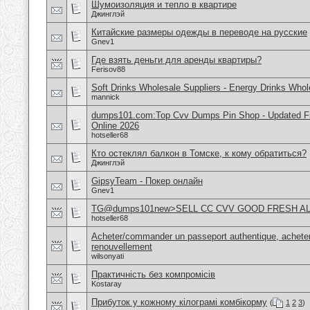
Шумоизоляция и тепло в квартире
Джинглэй
Китайские размеры одежды в переводе на русские
Gnev1
Где взять деньги для аренды квартиры?
Ferisov88
Soft Drinks Wholesale Suppliers - Energy Drinks Whol
mannick
dumps101.com:Top Cvv Dumps Pin Shop - Updated Fre
Online 2026
hotseller68
Кто остеклял балкон в Томске, к кому обратиться?
Джинглэй
GipsyTeam - Покер онлайн
Gnev1
TG@dumps101new>SELL CC CVV GOOD FRESH A
hotseller68
Acheter/commander un passeport authentique, acheter
renouvellement
wilsonyati
Практичність без компромісів
Kostaray
Прибуток у кожному кілограмі комбікорму
(
1
2
3
)