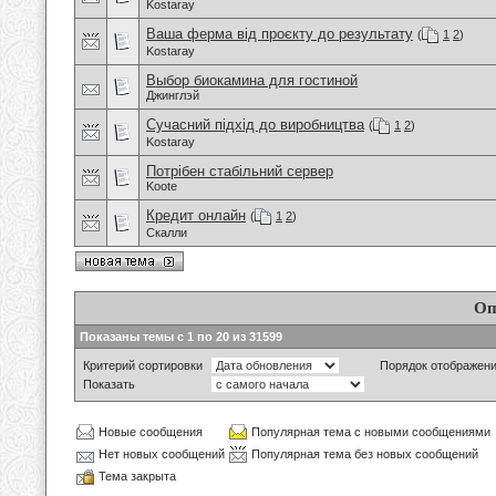
Kostaray
Ваша ферма від проєкту до результату
(
1
2
)
Kostaray
Выбор биокамина для гостиной
Джинглэй
Сучасний підхід до виробництва
(
1
2
)
Kostaray
Потрібен стабільний сервер
Koote
Кредит онлайн
(
1
2
)
Скалли
Оп
Показаны темы с 1 по 20 из 31599
Критерий сортировки
Порядок отображен
Показать
Новые сообщения
Популярная тема с новыми сообщениями
Нет новых сообщений
Популярная тема без новых сообщений
Тема закрыта