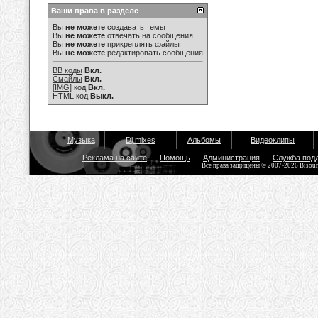
Ваши права в разделе
Вы
не можете
создавать темы
Вы
не можете
отвечать на сообщения
Вы
не можете
прикреплять файлы
Вы
не можете
редактировать сообщения
BB коды
Вкл.
Смайлы
Вкл.
[IMG]
код
Вкл.
HTML код
Выкл.
Музыка
Dj mixes
Альбомы
Видеоклипы
Реклама на сайте
Помощь
Администрация
Служба под
Все права защищены © 2007-2026 Bisou