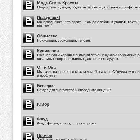
Мода.Стиль.Красота
Мода, стиль, одежда, обувь, аксессуары, косметика, парфюмер
Праздники!
Как праздновать, что дарить , чем развлекать и угощать госте
опытом!:)
Общество
Психология, социология, человек
Кулинария
Вкусная еда и хорошая выпивка! Что еще нужно?Обсуждение ре
остальных вопросов, важных для наших желудков.
Он и Она
Мы такие разные,но не можем друг без друга...Обсуждаем вз
и проблемы.
Беседка
Раздел для знакомства и свободного общения
Юмор
Флуд
Флуд, флейм, споры, ссоры и прочее.
Прочее
Любые другие темы, оффтопик