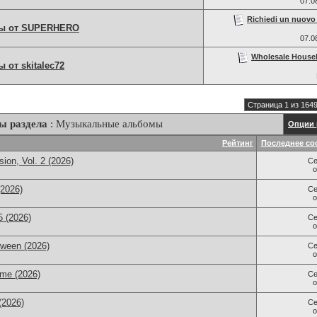
07.0
Richiedi un nuovo 
ы от SUPERHERO
07.0
Wholesale House
от skitalec72
Страница 1 из 164
ы раздела
: Музыкальные альбомы
Опции 
Рейтинг
Последнее со
ion, Vol. 2 (2026)
Се
(2026)
Се
 (2026)
Се
tween (2026)
Се
 me (2026)
Се
(2026)
Се