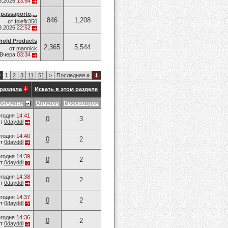
8.2026
13:54
passaporto,...
846
1,208
от
folefir350
8.2026
22:52
hold Products
2,365
5,544
от
mannick
Вчера
03:34
9
1
2
3
11
51
>
Последняя
»
раздела
Искать в этом разделе
общение
Ответов
Просмотров
годня
14:41
0
3
от
0dayddl
годня
14:40
0
2
от
0dayddl
годня
14:39
0
2
от
0dayddl
годня
14:38
0
2
от
0dayddl
годня
14:37
0
2
от
0dayddl
годня
14:36
0
2
от
0dayddl