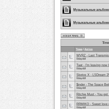
Музыкальные альбом
Музыкальные альбомы 
Тем
Тема
/
Автор
WVRZ - Last Transmiss
0dayddl
Taat - I'm leaving now 
0dayddl
Sketos X - LSDream 25
0dayddl
$inder - The Space Be
0dayddl
Ritchie Must - You got
0dayddl
RRMIKO - Sweet love 
0dayddl