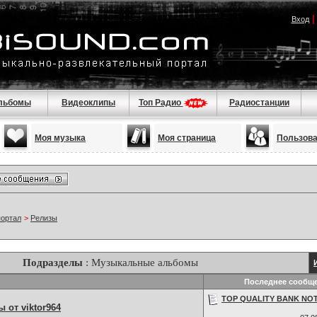
Вход
льбомы
Видеоклипы
Топ Радио
Радиостанции
Моя музыка
Моя страница
Пользов
портал
>
Релизы
Подразделы
: Музыкальные альбомы
Последнее сообщ
TOP QUALITY BANK NOT
от viktor964