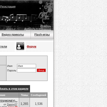
|
Регистрация
Помощь
Добавить в избранное
Видео приколы
Flash-игры
атели
Форум
Имя
Пароль
Искать в этом разделе
ение
Темы
Сообщений
ES(MONEY)...
1,265
1,536
от
Danny07