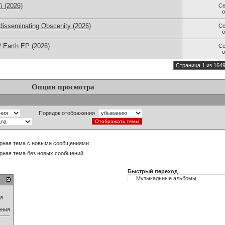
i (2026)
Се
disseminating Obscenity (2026)
Се
2 Earth EP (2026)
Се
Страница 1 из 164
Опции просмотра
Порядок отображения
рная тема с новыми сообщениями
рная тема без новых сообщений
Быстрый переход
ия
ения