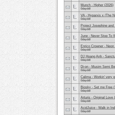
Munch - Higher (2026)
0dayddl
VA - Hyparxis x (The N
0dayddl
Project Josephine and
0dayddl
June - Never Stop To 
0dayddl
Enrico Crowner - Neon 
0dayddl
DJ Hoang Anh - Sanctu
0dayddl
Di-on - Musim Semi Be
0dayddl
Calima - Workin' very 
0dayddl
Biosky - Set me Free (
0dayddl
Arturis - Original Love 
0dayddl
AcidJuice - Walk in Ind
0dayddl