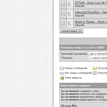
ATSoft - Anos Luz de T
0dayddl
Infected DisarRay - Re
0dayddl
Baile & Nuage - Back 
0dayddl
Показаны темы с 1 по 20 из 32967
Критерий сортировки
Показать
Новые сообщения
Популя
Нет новых сообщений
Популя
Тема закрыта
Ваши права в разделе
Вы
не можете
создавать темы
Вы
не можете
отвечать на сообщен
Вы
не можете
прикреплять файлы
Вы
не можете
редактировать сообщ
BB коды
Вкл.