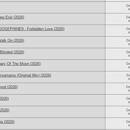
Се
ew Era) (2026)
Се
 JOSEPHINE9 - Forbidden Love (2026)
Се
Walk On (2026)
Се
Blinded (2026)
Се
ary Of The Moon (2026)
Се
rsamamu (Original Mix) (2026)
С
good (2026)
Се
2026)
Се
(2026)
Се
ia (2026)
Се