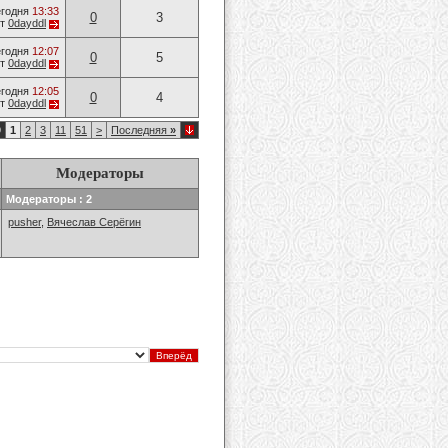
годня
13:33
0
3
от
0dayddl
годня
12:07
0
5
от
0dayddl
годня
12:05
0
4
от
0dayddl
9
1
2
3
11
51
>
Последняя
»
Модераторы
Модераторы : 2
pusher
,
Вячеслав Серёгин