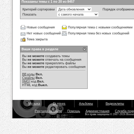
Показаны темы с 1 по 20 из 8457
Критерий сортировки
Порядок отображен
Показать
Новые сообщения
Популярная тема с новыми сообщениями
Нет новых сообщений
Популярная тема без новых сообщений
Тема закрыта
Ваши права в разделе
Вы
не можете
создавать темы
Вы
не можете
отвечать на сообщения
Вы
не можете
прикреплять файлы
Вы
не можете
редактировать сообщения
BB коды
Вкл.
Смайлы
Вкл.
[IMG]
код
Вкл.
HTML код
Выкл.
Музыка
Dj mixes
Альбомы
Видеоклипы
Реклама на сайте
Помощь
Администрация
Служба под
Все права защищены © 2007-2026 Bisou