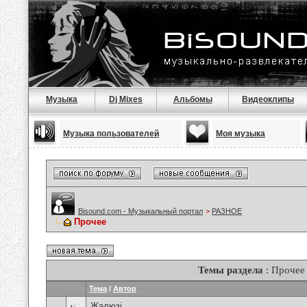
Музыка
Dj Mixes
Альбомы
Видеоклипы
Музыка пользователей
Моя музыка
Bisound.com - Музыкальный портал
>
РАЗНОЕ
Прочее
Темы раздела
: Прочее
Тема
/
Автор
Жалюзі