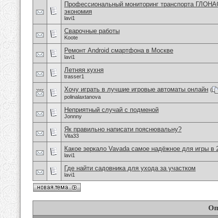
Профессиональный мониторинг транспорта ГЛОНА
экономия
lavi1
Сварочные работы
Koote
Ремонт Android смартфона в Москве
lavi1
Летняя кухня
trasser1
Хочу играть в лучшие игровые автоматы онлайн
(
polinalaxtanova
Неприятный случай с подменой
Jonnny
Як правильно написати пояснювальну?
Vita33
Какое зеркало Vavada самое надёжное для игры в 
lavi1
Где найти садовника для ухода за участком
lavi1
Оп