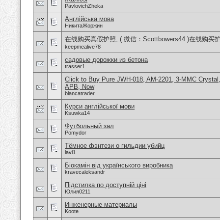
PavlovichZheka
Англійська мова
НикитаЖоржин
在线购买真假护照, ( 微信：Scottbowers44 )在线购
keepmealive78
садовые дорожки из бетона
trasser1
Click to Buy Pure JWH-018, AM-2201, 3-MMC Crystal
APB, Now
blancatrader
Курси англійської мови
Ksuwka14
Футбольный зал
Pomydor
Тёмное фэнтези о гильдии убийц
lavi1
Біокамін від українського виробника
kravecaleksandr
Підстилка по доступній ціні
Юлия0211
Инженерные материалы
Koote