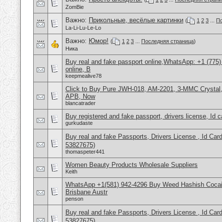
ZomBie
Важно:
Прикольные, весёлые картинки
(
1
2
3
...
По
La-Li-Lu-Le-Lo
Важно:
Юмор!
(
1
2
3
...
Последняя страница
)
Ника
Buy real and fake passport online,WhatsApp: +1 (775
online, B
keepmealive78
Click to Buy Pure JWH-018, AM-2201, 3-MMC Crysta
APB, Now
blancatrader
Buy registered and fake passport, drivers license, Id 
gurkudaste
Buy real and fake Passports, Drivers License , Id
53827675)
thomaspeter441
Women Beauty Products Wholesale Suppliers
Keith
WhatsApp +1(581) 942-4296 Buy Weed Hashish Cocai
Brisbane Austr
penson
Buy real and fake Passports, Drivers License , Id
53827675)