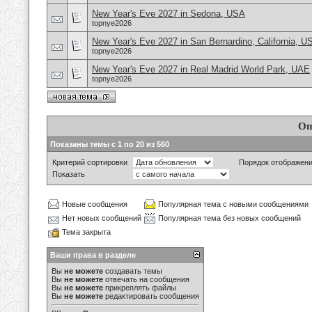
New Year's Eve 2027 in Sedona, USA
topnye2026
New Year's Eve 2027 in San Bernardino, California, U
topnye2026
New Year's Eve 2027 in Real Madrid World Park, UAE
topnye2026
Оп
Показаны темы с 1 по 20 из 560
Критерий сортировки
Порядок отображен
Показать
Новые сообщения
Популярная тема с новыми сообщениями
Нет новых сообщений
Популярная тема без новых сообщений
Тема закрыта
Ваши права в разделе
Вы
не можете
создавать темы
Вы
не можете
отвечать на сообщения
Вы
не можете
прикреплять файлы
Вы
не можете
редактировать сообщения