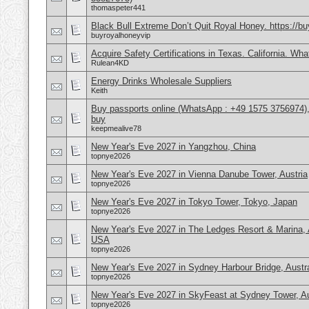
thomaspeter441
Black Bull Extreme Don’t Quit Royal Honey. https://b
buyroyalhoneyvip
Acquire Safety Certifications in Texas. California. Wh
Rulean4KD
Energy Drinks Wholesale Suppliers
Keith
Buy passports online (WhatsApp : +49 1575 3756974),
buy
keepmealive78
New Year's Eve 2027 in Yangzhou, China
topnye2026
New Year's Eve 2027 in Vienna Danube Tower, Austria
topnye2026
New Year's Eve 2027 in Tokyo Tower, Tokyo, Japan
topnye2026
New Year's Eve 2027 in The Ledges Resort & Marina, 
USA
topnye2026
New Year's Eve 2027 in Sydney Harbour Bridge, Austra
topnye2026
New Year's Eve 2027 in SkyFeast at Sydney Tower, Au
topnye2026