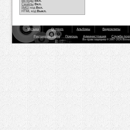
BB коды
Вкл.
Смайлы
Вкл.
[IMG]
код
Вкл.
HTML код
Выкл.
Музыка
Dj mixes
Альбомы
Видеоклипы
Реклама на сайте
Помощь
Администрация
Служба под
Все права защищены © 2007-2026 Bisou