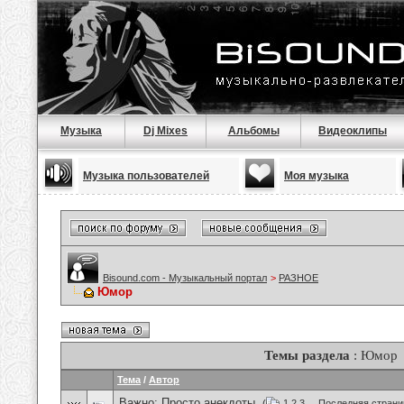
Музыка
Dj Mixes
Альбомы
Видеоклипы
Музыка пользователей
Моя музыка
Bisound.com - Музыкальный портал
>
РАЗНОЕ
Юмор
Темы раздела
: Юмор
Тема
/
Автор
Важно:
Просто анекдоты.
(
1
2
3
...
Последняя страни