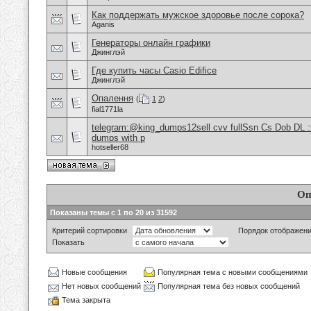
Как поддержать мужское здоровье после сорока?
Aganis
Генераторы онлайн графики
Джинглэй
Где купить часы Casio Edifice
Джинглэй
Опалення
(
1
2
)
fial1771la
telegram:@king_dumps12sell cvv fullSsn Cs Dob DL 
dumps with p
hotseller68
Оп
Показаны темы с 1 по 20 из 31592
Критерий сортировки
Порядок отображен
Показать
Новые сообщения
Популярная тема с новыми сообщениями
Нет новых сообщений
Популярная тема без новых сообщений
Тема закрыта