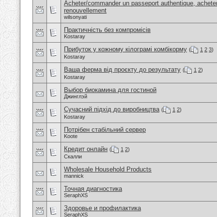
Acheter/commander un passeport authentique, acheter
renouvellement
wilsonyati
Практичність без компромісів
Kostaray
Прибуток у кожному кілограмі комбікорму
(
1
2
3
)
Kostaray
Ваша ферма від проєкту до результату
(
1
2
)
Kostaray
Выбор биокамина для гостиной
Джинглэй
Сучасний підхід до виробництва
(
1
2
)
Kostaray
Потрібен стабільний сервер
Koote
Кредит онлайн
(
1
2
)
Скалли
Wholesale Household Products
mannick
Точная диагностика
SeraphXS
Здоровье и профилактика
SeraphXS