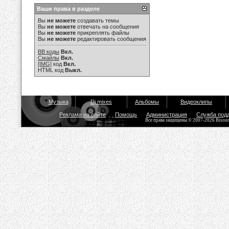
Ваши права в разделе
Вы
не можете
создавать темы
Вы
не можете
отвечать на сообщения
Вы
не можете
прикреплять файлы
Вы
не можете
редактировать сообщения
BB коды
Вкл.
Смайлы
Вкл.
[IMG]
код
Вкл.
HTML код
Выкл.
Музыка
Dj mixes
Альбомы
Видеоклипы
Реклама на сайте
Помощь
Администрация
Служба под
Все права защищены © 2007-2026 Bisou