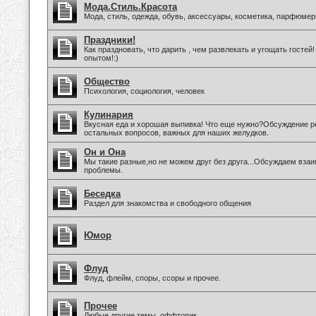
Мода.Стиль.Красота
Мода, стиль, одежда, обувь, аксессуары, косметика, парфюмер
Праздники!
Как праздновать, что дарить , чем развлекать и угощать госте
опытом!:)
Общество
Психология, социология, человек
Кулинария
Вкусная еда и хорошая выпивка! Что еще нужно?Обсуждение ре
остальных вопросов, важных для наших желудков.
Он и Она
Мы такие разные,но не можем друг без друга...Обсуждаем вза
проблемы.
Беседка
Раздел для знакомства и свободного общения
Юмор
Флуд
Флуд, флейм, споры, ссоры и прочее.
Прочее
Любые другие темы, оффтопик