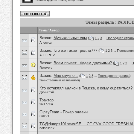
Темы раздела
: РАЗНО
Тема
/
Автор
Важно:
Музыкальные сны
(
1
2
3
...
Последняя стран
Апостол
Важно:
Кто же такие тролли???
(
1
2
3
...
Последняя
ALFEROV
Важно:
Всем привет...будем друзьями?
(
1
2
3
...
П
Roloverz
Важно:
Мне скучно...
(
1
2
3
...
Последняя страница
)
тайнственный незнакомец
Кто остеклял балкон в Томске, к кому обратиться?
Джинглэй
Трактор
fial1771la
GipsyTeam - Покер онлайн
Gnev1
TG@dumps101new>SELL CC CVV GOOD FRESH A
hotseller68