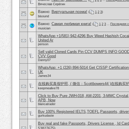
Вячеслав Серёгин
Важно:
Виртуальная поэма!
(
1
2
3
)
bisound
Важно:
Самая любимая книга!
(
1
2
3
...
Последняя с
musician
WhatsApp +1(581) 942-4296 Buy Weed Hashish Cocai
United Ar
penson
Sell valid Cloned Cards Pin CCV DUMPS INFO GOOD
CVV Good
Danny07
WhatsApp: +1 (226) 894-5014​ Get CISSP Certification
UK
James34
在线购买真假护照, ( 微信：Scottbowers44 )在线购
keepmealive78
Click to Buy Pure JWH-018, AM-2201, 3-MMC Crysta
APB, Now
blancatrader
Buy 100% Registered IELTS,TOEFL,Passports, driver
gurkudaste
Buy real and fake Passports, Drivers License , Id
53827675)