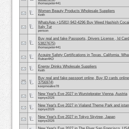
thomaspeter441
Women Beauty Products Wholesale Suppliers
Keith
WhatsApp +1(581) 942-4296 Buy Weed Hashish Cocai
Italy Tur
penson
Buy real and fake Passports, Drivers License , Id
53827675)
thomaspeter441
Acquire Safety Certifications in Texas. California. Wh
Rulean4KD
Energy Drinks Wholesale Suppliers
Keith
Buy real and fake passport online, Buy ID cards onli
3756974)
keepmealive78
New Year's Eve 2027 in Wurstelprater Vienna, Austria
topnye2026
New Year's Eve 2027 in Vialand Theme Park and istan
topnye2026
New Year's Eve 2027 in Tokyo Skytree, Japan
topnye2026
New Year's Eve 2027 in The Flyer San Francisco, US