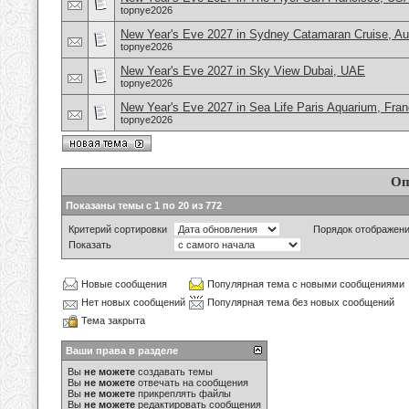
topnye2026
New Year's Eve 2027 in Sydney Catamaran Cruise, Aus
topnye2026
New Year's Eve 2027 in Sky View Dubai, UAE
topnye2026
New Year's Eve 2027 in Sea Life Paris Aquarium, Fra
topnye2026
Оп
Показаны темы с 1 по 20 из 772
Критерий сортировки
Порядок отображен
Показать
Новые сообщения
Популярная тема с новыми сообщениями
Нет новых сообщений
Популярная тема без новых сообщений
Тема закрыта
Ваши права в разделе
Вы
не можете
создавать темы
Вы
не можете
отвечать на сообщения
Вы
не можете
прикреплять файлы
Вы
не можете
редактировать сообщения