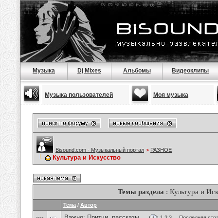
Музыка
Dj Mixes
Альбомы
Видеоклипы
Музыка пользователей
Моя музыка
Bisound.com - Музыкальный портал
>
РАЗНОЕ
Культура и Искусство
Темы раздела
: Культура и Ис
Тема
/
Автор
Важно:
Притчи, рассказы ...
(
1
2
3
...
Последняя стр