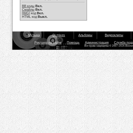
BB коды
Вкл.
Смайлы
Вкл.
[IMG]
код
Вкл.
HTML код
Выкл.
Музыка
Dj mixes
Альбомы
Видеоклипы
Реклама на сайте
Помощь
Администрация
Служба под
Все права защищены © 2007-2026 Bisou