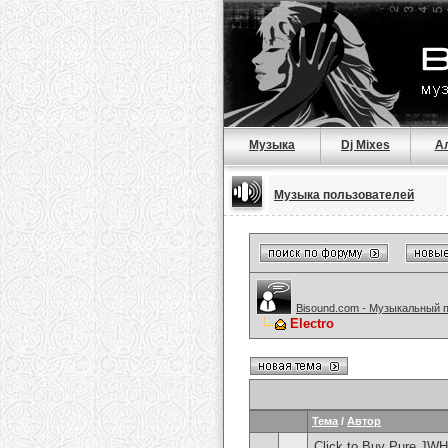
Музыка
Dj Mixes
А
Музыка пользователей
Bisound.com - Музыкальный 
Electro
Тема
/
Автор
Click to Buy Pure JWH