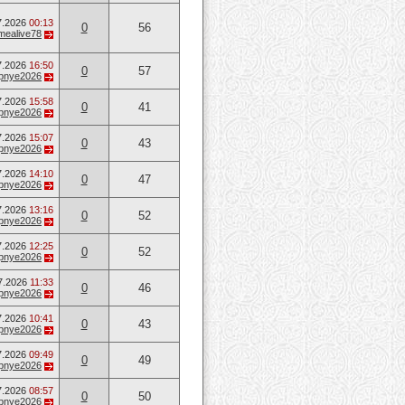
7.2026
00:13
0
56
mealive78
7.2026
16:50
0
57
opnye2026
7.2026
15:58
0
41
opnye2026
7.2026
15:07
0
43
opnye2026
7.2026
14:10
0
47
opnye2026
7.2026
13:16
0
52
opnye2026
7.2026
12:25
0
52
opnye2026
7.2026
11:33
0
46
opnye2026
7.2026
10:41
0
43
opnye2026
7.2026
09:49
0
49
opnye2026
7.2026
08:57
0
50
opnye2026