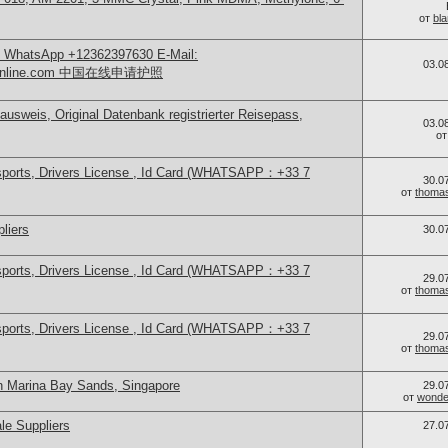
от
bl
sApp +12362397630 E-Mail:
03.0
teonline.com 中国在线申请护照
ausweis, Original Datenbank registrierter Reisepass,
03.0
о
sports, Drivers License , Id Card (WHATSAPP：+33 7
30.0
от
thoma
liers
30.0
sports, Drivers License , Id Card (WHATSAPP：+33 7
29.0
от
thoma
sports, Drivers License , Id Card (WHATSAPP：+33 7
29.0
от
thoma
n Marina Bay Sands, Singapore
29.0
от
wonder
le Suppliers
27.0