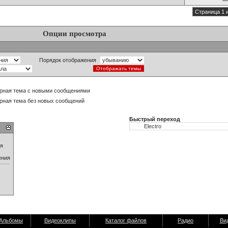
Страница 1 
Опции просмотра
Порядок отображения
рная тема с новыми сообщениями
рная тема без новых сообщений
Быстрый переход
ия
ения
Альбомы
Видеоклипы
Каталог файлов
Радио
Ви