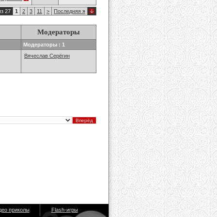
из 27
1
2
3
11
>
Последняя
»
Модераторы
Модераторы : 1
Вячеслав Серёгин
део приколы
Flash-игры