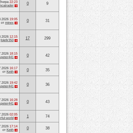
Вчера
22:23
0
9
ancatrader
8.2026
19:05
0
31
от
minex
8.2026
12:15
17
299
т
folefir350
7.2026
18:15
0
42
speter441
7.2026
16:17
0
35
от
Keith
7.2026
19:42
0
36
speter441
7.2026
16:28
0
43
speter441
7.2026
02:05
1
74
ful-world
7.2026
17:14
0
38
от
Keith