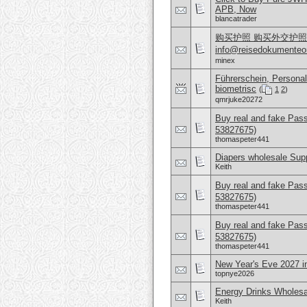
APB, Now
blancatrader
购买护照 购买外交护照 What
info@reisedokumen
minex
Führerschein, Personal
biometrisc
(
1
2
)
qmrjuke20272
Buy real and fake Pas
53827675)
thomaspeter441
Diapers wholesale Supp
Keith
Buy real and fake Pas
53827675)
thomaspeter441
Buy real and fake Pas
53827675)
thomaspeter441
New Year's Eve 2027 i
topnye2026
Energy Drinks Wholesa
Keith