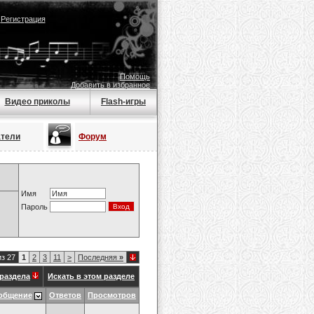
|
Регистрация
Помощь
Добавить в избранное
Видео приколы
Flash-игры
атели
Форум
Имя
Пароль
из 27
1
2
3
11
>
Последняя
»
раздела
Искать в этом разделе
общение
Ответов
Просмотров