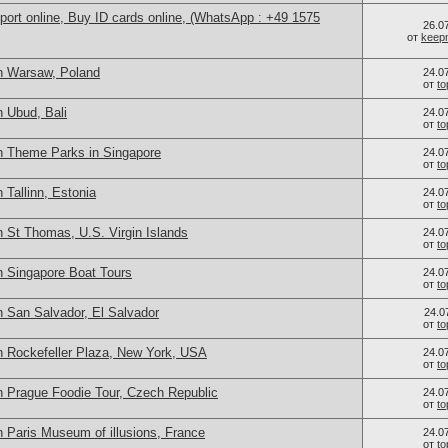
port online, Buy ID cards online, (WhatsApp : +49 1575
26.0
от
keep
n Warsaw, Poland
24.0
от
t
 Ubud, Bali
24.0
от
t
n Theme Parks in Singapore
24.0
от
t
 Tallinn, Estonia
24.0
от
t
 St Thomas, U.S. Virgin Islands
24.0
от
t
n Singapore Boat Tours
24.0
от
t
n San Salvador, El Salvador
24.0
от
t
n Rockefeller Plaza, New York, USA
24.0
от
t
n Prague Foodie Tour, Czech Republic
24.0
от
t
 Paris Museum of illusions, France
24.0
от
t