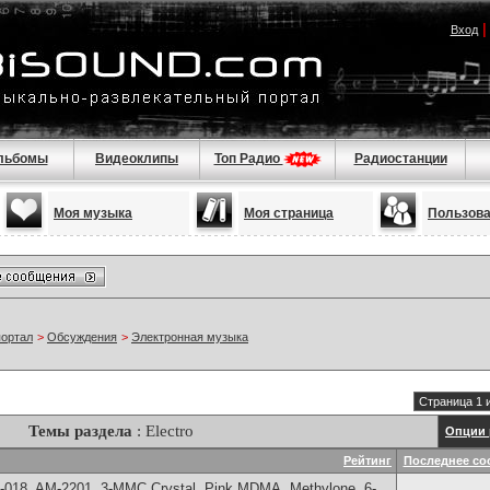
Вход
льбомы
Видеоклипы
Топ Радио
Радиостанции
Моя музыка
Моя страница
Пользов
портал
>
Обсуждения
>
Электронная музыка
Страница 1 
Темы раздела
: Electro
Опции 
Рейтинг
Последнее со
-018, AM-2201, 3-MMC Crystal, Pink MDMA, Methylone, 6-