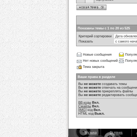
Показаны темы с 1 по 20 из 525
Критерий сортировки
Показать
Новые сообщения
Популя
Нет новых сообщений
Популя
Тема закрыта
Ваши права в разделе
Вы
не можете
создавать темы
Вы
не можете
отвечать на сообщен
Вы
не можете
прикреплять файлы
Вы
не можете
редактировать сообщ
BB коды
Вкл.
Смайлы
Вкл.
[IMG]
код
Вкл.
HTML код
Выкл.
Музыка
Dj mixes