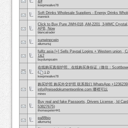
&#
keepmealive78
Soft Drinks Wholesale Suppliers - Energy Drinks Whol
mannick
Click to Buy Pure JWH-018, AM-2201, 3-MMC Crysta
APB, Now
blancatrader
sunwinpcwin
allumurtuj
fulllz.asia [+] Sells Paypal Logins + Western union ,
1&2
buydumpsatm
在线购买真假护照、在线购买身份证（微信：Scottbow
(
1
2
)
keepmealive78
购买护照 购买外交护照 联系我们 WhatsApp +1236239
info@reisedokumenteonline.com 哪裡可以
minex
Buy real and fake Passports, Drivers License , Id
53827675)
thomaspeter441
ea88bio
allumurtuj