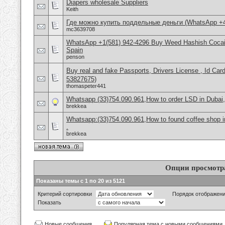
Diapers wholesale Suppliers
Keith
Где можно купить поддельные деньги (WhatsApp +
mc3639708
WhatsApp +1(581) 942-4296 Buy Weed Hashish Cocain
Spain
penson
Buy real and fake Passports, Drivers License , Id
53827675)
thomaspeter441
Whatsapp (33)754.090.961,How to order LSD in Dubai, 
brekkea
Whatsapp:(33)754.090.961,How to found coffee shop in 
.
brekkea
Опции просмотр
Показаны темы с 1 по 20 из 5121
Критерий сортировки
Порядок отображен
Показать
Новые сообщения
Популярная тема с новыми сообщениями