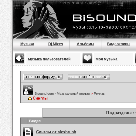
Музыка
Dj Mixes
Альбомы
Видеоклипы
Музыка пользователей
Моя музыка
Bisound.com - Музыкальный портал
>
Релизы
Синглы
Подразделы
:
Раздел
Синглы от alexbrush