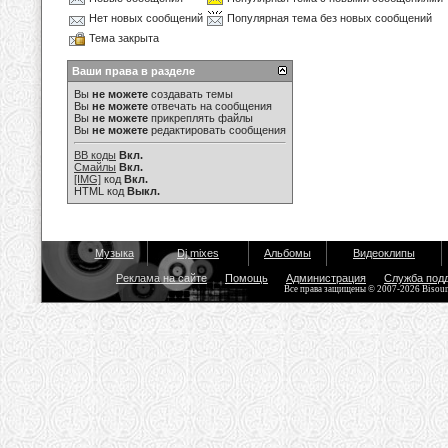
Нет новых сообщений
Популярная тема без новых сообщений
Тема закрыта
Ваши права в разделе
Вы
не можете
создавать темы
Вы
не можете
отвечать на сообщения
Вы
не можете
прикреплять файлы
Вы
не можете
редактировать сообщения
BB коды
Вкл.
Смайлы
Вкл.
[IMG]
код
Вкл.
HTML код
Выкл.
Музыка
Dj mixes
Альбомы
Видеоклипы
Реклама на сайте
Помощь
Администрация
Служба под
Все права защищены © 2007-2026 Bisou