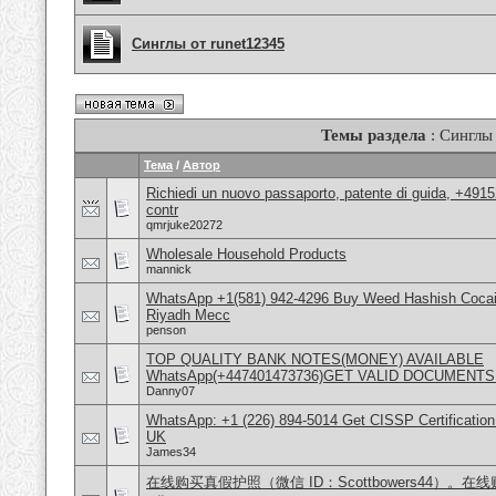
Синглы от runet12345
Темы раздела
: Синглы
Тема
/
Автор
Richiedi un nuovo passaporto, patente di guida, +491
contr
qmrjuke20272
Wholesale Household Products
mannick
WhatsApp +1(581) 942-4296 Buy Weed Hashish Cocain
Riyadh Mecc
penson
TOP QUALITY BANK NOTES(MONEY) AVAILABLE
WhatsApp(+447401473736)GET VALID DOCUMENTS
Danny07
WhatsApp: +1 (226) 894-5014​ Get CISSP Certification
UK
James34
在线购买真假护照（微信 ID：Scottbowers44）