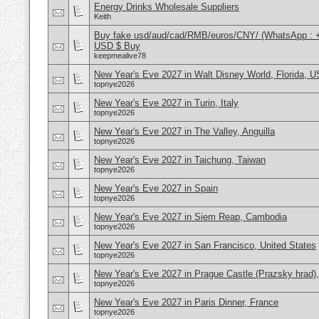
Energy Drinks Wholesale Suppliers
Keith
Buy fake usd/aud/cad/RMB/euros/CNY/ (WhatsApp : 
USD $ Buy
keepmealive78
New Year's Eve 2027 in Walt Disney World, Florida, 
topnye2026
New Year's Eve 2027 in Turin, Italy
topnye2026
New Year's Eve 2027 in The Valley, Anguilla
topnye2026
New Year's Eve 2027 in Taichung, Taiwan
topnye2026
New Year's Eve 2027 in Spain
topnye2026
New Year's Eve 2027 in Siem Reap, Cambodia
topnye2026
New Year's Eve 2027 in San Francisco, United States
topnye2026
New Year's Eve 2027 in Prague Castle (Prazsky hrad)
topnye2026
New Year's Eve 2027 in Paris Dinner, France
topnye2026