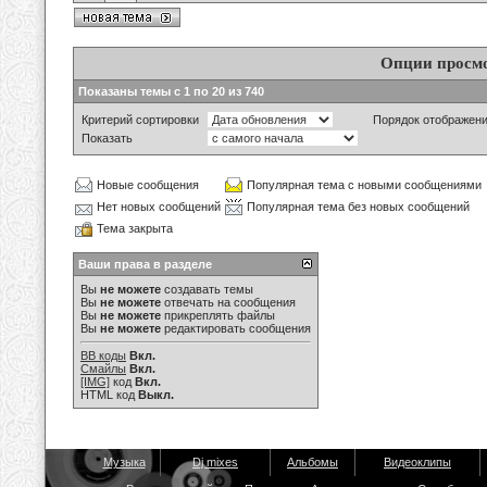
Опции просм
Показаны темы с 1 по 20 из 740
Критерий сортировки
Порядок отображен
Показать
Новые сообщения
Популярная тема с новыми сообщениями
Нет новых сообщений
Популярная тема без новых сообщений
Тема закрыта
Ваши права в разделе
Вы
не можете
создавать темы
Вы
не можете
отвечать на сообщения
Вы
не можете
прикреплять файлы
Вы
не можете
редактировать сообщения
BB коды
Вкл.
Смайлы
Вкл.
[IMG]
код
Вкл.
HTML код
Выкл.
Музыка
Dj mixes
Альбомы
Видеоклипы