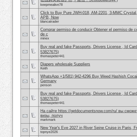
keepmealive78
Click to Buy Pure JWH-018, AM-2201, 3-MMC Crystal
APB, Now
blancatrader
Comprar permiso de conducir Obtener el permiso de co
de c
minex
Buy real and fake Passports, Drivers License , Id
53827675)
thomaspeter441
Diapers wholesale Suppliers
Keith
WhatsApp +1(581) 942-4296 Buy Weed Hashish Cocai
Germany
penson
Buy real and fake Passports, Drivers License , Id
53827675)
thomaspeter441
На сайте https://getdocumentsnow.com/ru/ вы сможе
визы, получ
markmark
New Year's Eve 2027 in River Seine Cruise in Paris, F
topnye2026