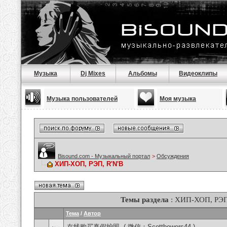
Музыка
Dj Mixes
Альбомы
Видеоклипы
Музыка пользователей
Моя музыка
Bisound.com - Музыкальный портал
>
Обсуждения
ХИП-ХОП, РЭП, R'N'B
Темы раздела
: ХИП-ХОП, РЭП
Тема
/
Автор
在线购买真假护照, ( 微信：Scottbowers44 )