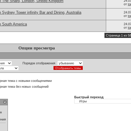
n The Shard, London, United Kingdom
24.0
от
t
 Sydney Tower infinity Bar and Dining, Australia
24.0
от
t
n South America
24.0
от
t
Страница 1 из 5
Опции просмотра
Порядок отображения
рная тема с новыми сообщениями
рная тема без новых сообщений
Быстрый переход
ия
ения