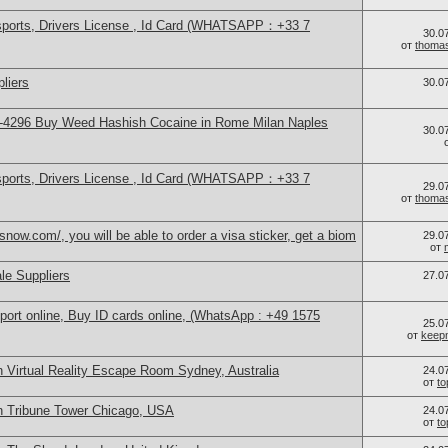
sports, Drivers License , Id Card (WHATSAPP：+33 7
30.0
от
thoma
liers
30.0
-4296 Buy Weed Hashish Cocaine in Rome Milan Naples
30.0
sports, Drivers License , Id Card (WHATSAPP：+33 7
29.0
от
thoma
now.com/, you will be able to order a visa sticker, get a biom
29.0
от
le Suppliers
27.0
port online, Buy ID cards online, (WhatsApp : +49 1575
25.0
от
keep
 Virtual Reality Escape Room Sydney, Australia
24.0
от
t
n Tribune Tower Chicago, USA
24.0
от
t