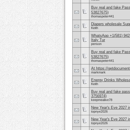
Buy real and fake Pas
53827675)
thomaspeter441
Diapers wholesale Supp
Keith
WhatsApp +1(581) 942
Italy Tur
penson
Buy real and fake Pas
53827675)
thomaspeter441
At https://getdocuments
markmark
Energy Drinks Wholesa
Keith
Buy real and fake pass
3756974)
keepmealive78
New Year's Eve 2027 in
topnye2026
New Year's Eve 2027 i
topnye2026