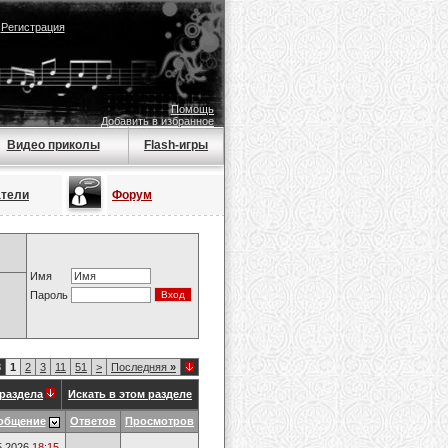
|
Регистрация
Помощь
Добавить в избранное
Видео приколы
Flash-игры
атели
Форум
Имя
Пароль
8
1
2
3
11
51
>
Последняя
»
раздела
Искать в этом разделе
общение
Ответов
Просмотров
5.2026
18:15