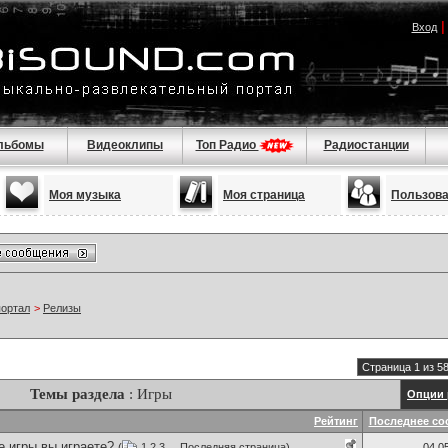
Вход
льбомы
Видеоклипы
Топ Радио
Радиостанции
Моя музыка
Моя страница
Пользов
портал
>
Релизы
Страница 1 из 5
Темы раздела
: Игры
Опции 
Рейтинг
Последнее со
е игры вы играете?
(
1
2
3
...
Последняя страница
)
04.0