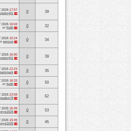
7.2026
17:57
0
39
speter441
7.2026
16:04
0
32
от
Keith
7.2026
10:24
0
34
от
penson
7.2026
16:00
0
39
speter441
7.2026
12:23
0
35
markmark
7.2026
16:33
0
50
от
Keith
7.2026
23:59
0
62
mealive78
7.2026
16:39
0
53
opnye2026
7.2026
15:49
0
45
opnye2026