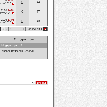
7.2026
14:56
0
44
opnye2026
7.2026
14:02
0
47
opnye2026
7.2026
13:06
0
43
opnye2026
8
1
2
3
11
51
>
Последняя
»
Модераторы
Модераторы : 2
pusher
,
Вячеслав Серёгин