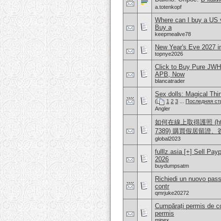
a.totenkopf
Where can I buy a US 
Buy a
keepmealive78
New Year's Eve 2027 i
topnye2026
Click to Buy Pure JWH
APB, Now
blancatrader
Sex dolls: Magical Th
(
1
2
3
...
Последняя ст
Angler
如何在線上取得護照 (https:/
7389) 購買假居留證
global2023
fulllz.asia [+] Sell 
2026
buydumpsatm
Richiedi un nuovo pass
contr
qmrjuke20272
Cumpărați permis de co
permis
minex