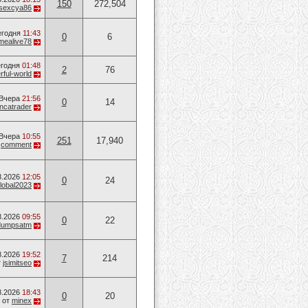
150
272,504
sexcya86
егодня
11:43
0
6
mealive78
годня
01:48
2
76
ful-world
Вчера
21:56
0
14
ancatrader
Вчера
10:55
251
17,940
т
comment
8.2026
12:05
0
24
lobal2023
8.2026
09:55
0
22
dumpsatm
8.2026
19:52
7
214
т
jsimitseo
8.2026
18:43
0
20
от
minex