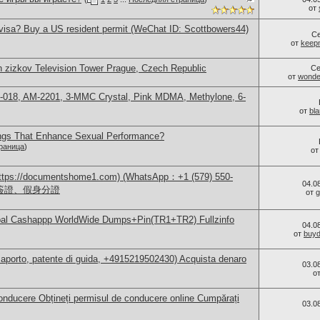
от
visa? Buy a US resident permit (WeChat ID: Scottbowers44)
С
от
keep
n zizkov Television Tower Prague, Czech Republic
Се
от
wonder
-018, AM-2201, 3-MMC Crystal, Pink MDMA, Methylone, 6-
от
bl
ings That Enhance Sexual Performance?
раница
)
о
/documentshome1.com) (WhatsApp：+1 (579) 550-
04.0
、簽證、假身分證
от
g
Paypal Cashappp WorldWide Dumps+Pin(TR1+TR2) Fullzinfo
04.0
от
buy
aporto, patente di guida, +4915219502430) Acquista denaro
03.0
о
nducere Obțineți permisul de conducere online Cumpărați
03.0