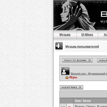
Музыка
Dj Mixes
А
Музыка пользователей
Bisound.com - Музыкальный 
Игры
Тема
/
Автор
Важно: Опрос:
В каки