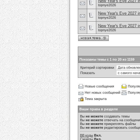
New Year's Eve 2027 i
topnye2026
New Year's Eve 2027 in
topnye2026
New Year's Eve 2027 i
topnye2026
Показаны темы с 1 по 20 из 1159
Критерий сортировки
Показать
Новые сообщения
Популя
Нет новых сообщений
Популя
Тема закрыта
Ваши права в разделе
Вы
не можете
создавать темы
Вы
не можете
отвечать на сообщен
Вы
не можете
прикреплять файлы
Вы
не можете
редактировать сообщ
BB коды
Вкл.
Смайлы
Вкл.