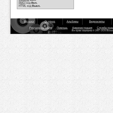
[IMG]
код
Вкл.
HTML код
Выкл.
Музыка
Dj mixes
Альбомы
Видеоклипы
Реклама на сайте
Помощь
Администрация
Служба под
Все права защищены © 2007-2026 Bisou