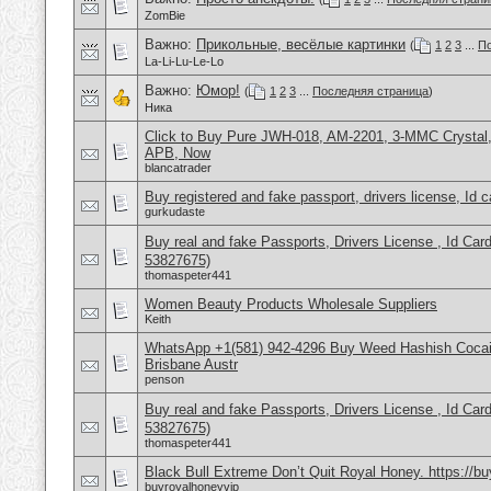
ZomBie
Важно:
Прикольные, весёлые картинки
(
1
2
3
...
По
La-Li-Lu-Le-Lo
Важно:
Юмор!
(
1
2
3
...
Последняя страница
)
Ника
Click to Buy Pure JWH-018, AM-2201, 3-MMC Crysta
APB, Now
blancatrader
Buy registered and fake passport, drivers license, Id 
gurkudaste
Buy real and fake Passports, Drivers License , Id
53827675)
thomaspeter441
Women Beauty Products Wholesale Suppliers
Keith
WhatsApp +1(581) 942-4296 Buy Weed Hashish Cocai
Brisbane Austr
penson
Buy real and fake Passports, Drivers License , Id
53827675)
thomaspeter441
Black Bull Extreme Don’t Quit Royal Honey. https://b
buyroyalhoneyvip