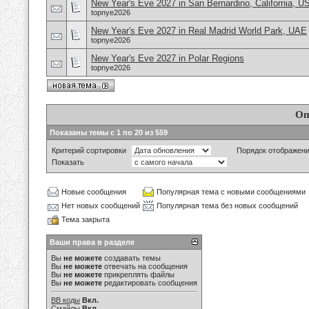
New Year's Eve 2027 in San Bernardino, California, U
topnye2026
New Year's Eve 2027 in Real Madrid World Park, UAE
topnye2026
New Year's Eve 2027 in Polar Regions
topnye2026
Оп
Показаны темы с 1 по 20 из 559
Критерий сортировки
Порядок отображен
Показать
Новые сообщения
Популярная тема с новыми сообщениями
Нет новых сообщений
Популярная тема без новых сообщений
Тема закрыта
Ваши права в разделе
Вы
не можете
создавать темы
Вы
не можете
отвечать на сообщения
Вы
не можете
прикреплять файлы
Вы
не можете
редактировать сообщения
BB коды
Вкл.
Смайлы
Вкл.