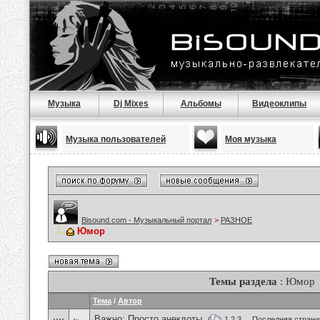
Музыка
Dj Mixes
Альбомы
Видеоклипы
Музыка пользователей
Моя музыка
Bisound.com - Музыкальный портал
>
РАЗНОЕ
Юмор
Темы раздела
: Юмор
Тема
/
Автор
Важно:
Просто анекдоты.
(
1
2
3
...
Последняя страни