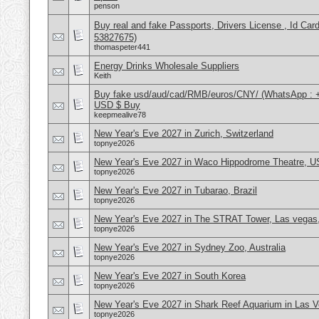
penson
Buy real and fake Passports, Drivers License , Id
53827675)
thomaspeter441
Energy Drinks Wholesale Suppliers
Keith
Buy fake usd/aud/cad/RMB/euros/CNY/ (WhatsApp : 
USD $ Buy
keepmealive78
New Year's Eve 2027 in Zurich, Switzerland
topnye2026
New Year's Eve 2027 in Waco Hippodrome Theatre, 
topnye2026
New Year's Eve 2027 in Tubarao, Brazil
topnye2026
New Year's Eve 2027 in The STRAT Tower, Las vega
topnye2026
New Year's Eve 2027 in Sydney Zoo, Australia
topnye2026
New Year's Eve 2027 in South Korea
topnye2026
New Year's Eve 2027 in Shark Reef Aquarium in Las 
topnye2026