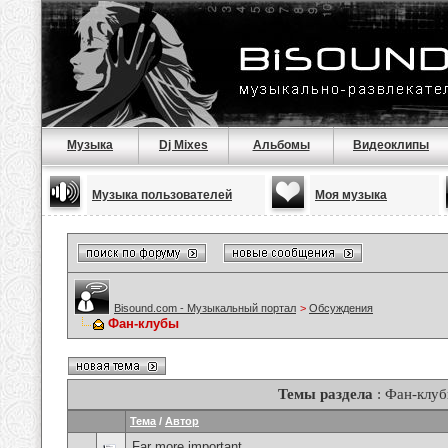
Музыка
Dj Mixes
Альбомы
Видеоклипы
Музыка пользователей
Моя музыка
Bisound.com - Музыкальный портал
>
Обсуждения
Фан-клубы
Темы раздела
: Фан-клу
Тема
/
Автор
Far more important