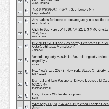
AleksShamles
在线购买真假护照, ( 微信：Scottbowers44 )
keepmealive78
Annotations for books on oceanography and seafloor 
AleksShamles
Click to Buy Pure JWH-018, AM-2201, 3-MMC Crysta
2C-I, Now
blancatrader
Buy NEBOSH Oil and Gas Safety Certificates in KSA
Qatar(certifitasap@gmail.com)
James34
Vezetői engedély vلsلrlلsa Vezetői engedély online beszerzése Hajَvezetői
engedély v
minex
New Year's Eve 2027 in New York: Statue Of Liberty,
topnye2026
Buy real and fake Passports, Drivers License , Id
53827675)
thomaspeter441
Baby Diapers Wholesale Suppliers
Keith
WhatsApp +1(581) 942-4296 Buy Weed Hashish Cocain
Spain