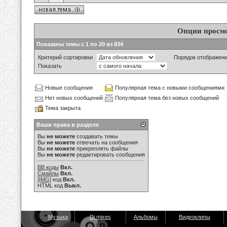
Опции просм
Показаны темы с 1 по 20 из 834
Критерий сортировки
Порядок отображен
Показать
Новые сообщения
Популярная тема с новыми сообщениями
Нет новых сообщений
Популярная тема без новых сообщений
Тема закрыта
Ваши права в разделе
Вы
не можете
создавать темы
Вы
не можете
отвечать на сообщения
Вы
не можете
прикреплять файлы
Вы
не можете
редактировать сообщения
BB коды
Вкл.
Смайлы
Вкл.
[IMG]
код
Вкл.
HTML код
Выкл.
Музыка
Dj mixes
Альбомы
Видеоклипы