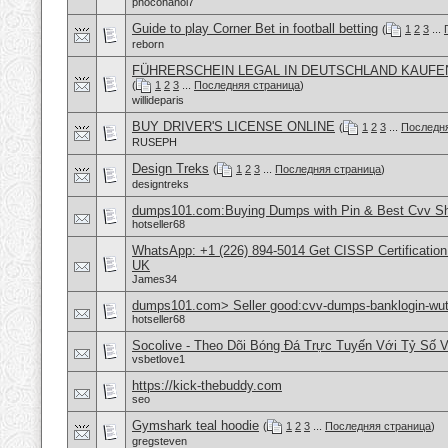
phocohanoi7
Guide to play Corner Bet in football betting
(
1
2
3
...
reborn
FÜHRERSCHEIN LEGAL IN DEUTSCHLAND KAUFE
(
1
2
3
...
Последняя страница
)
willideparis
BUY DRIVER'S LICENSE ONLINE
(
1
2
3
...
Последн
RUSEPH
Design Treks
(
1
2
3
...
Последняя страница
)
designtreks
dumps101.com:Buying Dumps with Pin & Best Cvv S
hotseller68
WhatsApp: +1 (226) 894-5014​ Get CISSP Certification
UK
James34
dumps101.com> Seller good:cvv-dumps-banklogin-wutr
hotseller68
Socolive - Theo Dõi Bóng Đá Trực Tuyến Với Tỷ Số 
vsbetlove1
https://kick-thebuddy.com
seo
Gymshark teal hoodie
(
1
2
3
...
Последняя страница
)
gregsteven