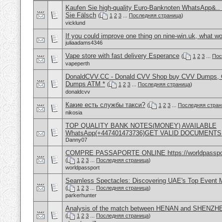
Kaufen Sie high-quality Euro-Banknoten WhatsApp&.
Sie Fälsch
(
1
2
3
...
Последняя страница
)
vicklund
If you could improve one thing on nine-win.uk, what wo
juliaadams4346
Vape store with fast delivery Esperance
(
1
2
3
...
Пос
vapeperth
DonaldCVV.CC - Donald CVV Shop buy CVV Dumps, CC
Dumps ATM *
(
1
2
3
...
Последняя страница
)
donaldcvv
Какие есть службы такси?
(
1
2
3
...
Последняя стран
nikosia
TOP QUALITY BANK NOTES(MONEY) AVAILABLE
WhatsApp(+447401473736)GET VALID DOCUMENTS
Danny07
COMPRE PASSAPORTE ONLINE https://worldpasspo
(
1
2
3
...
Последняя страница
)
worldpassport
Seamless Spectacles: Discovering UAE's Top Event
(
1
2
3
...
Последняя страница
)
parkerhunter
Analysis of the match between HENAN and SHENZH
(
1
2
3
...
Последняя страница
)