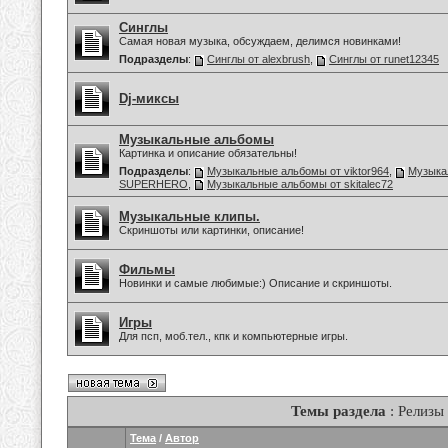
Синглы
Самая новая музыка, обсуждаем, делимся новинками!
Подразделы
:
Синглы от alexbrush
,
Синглы от runet12345
Dj-миксы
Музыкальные альбомы
Картинка и описание обязательны!
Подразделы
:
Музыкальные альбомы от viktor964
,
Музыка
SUPERHERO
,
Музыкальные альбомы от skitalec72
Музыкальные клипы.
Скриншоты или картинки, описание!
Фильмы
Новинки и самые любимые:) Описание и скриншоты.
Игры
Для псп, моб.тел., кпк и компьютерные игры.
Темы раздела
: Релизы
Тема
/
Автор