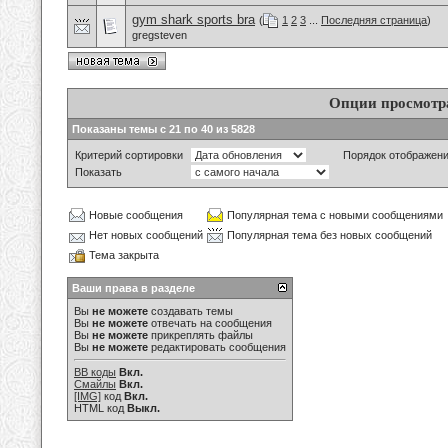
gym shark sports bra
(
1
2
3
...
Последняя страница
)
gregsteven
Опции просмотр
Показаны темы с 21 по 40 из 5828
Критерий сортировки
Порядок отображен
Показать
Новые сообщения
Популярная тема с новыми сообщениями
Нет новых сообщений
Популярная тема без новых сообщений
Тема закрыта
Ваши права в разделе
Вы
не можете
создавать темы
Вы
не можете
отвечать на сообщения
Вы
не можете
прикреплять файлы
Вы
не можете
редактировать сообщения
BB коды
Вкл.
Смайлы
Вкл.
[IMG]
код
Вкл.
HTML код
Выкл.