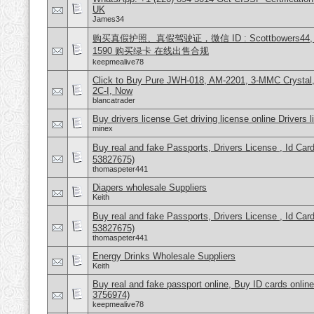
UK
James34
购买真假护照、真假驾驶证，微信 ID : Scottbowers44, What
1590 购买绿卡 在线出售合规
keepmealive78
Click to Buy Pure JWH-018, AM-2201, 3-MMC Crysta
2C-I, Now
blancatrader
Buy drivers license Get driving license online Drivers 
minex
Buy real and fake Passports, Drivers License , Id
53827675)
thomaspeter441
Diapers wholesale Suppliers
Keith
Buy real and fake Passports, Drivers License , Id
53827675)
thomaspeter441
Energy Drinks Wholesale Suppliers
Keith
Buy real and fake passport online, Buy ID cards onli
3756974)
keepmealive78