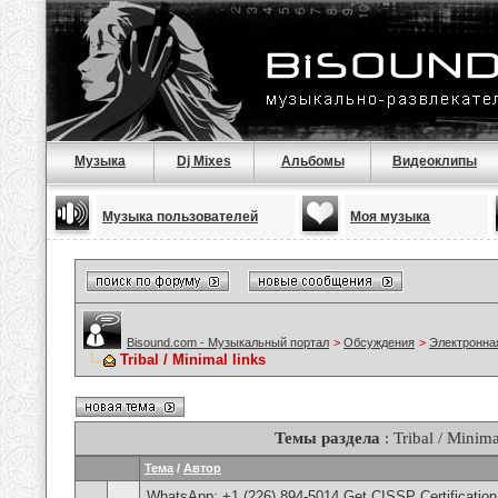
Музыка
Dj Mixes
Альбомы
Видеоклипы
Музыка пользователей
Моя музыка
Bisound.com - Музыкальный портал
>
Обсуждения
>
Электронна
Tribal / Minimal links
Темы раздела
: Tribal / Minima
Тема
/
Автор
WhatsApp: +1 (226) 894-5014​ Get CISSP Certification