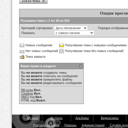
Опции просм
Показаны темы с 1 по 20 из 524
Критерий сортировки
Порядок отображен
Показать
Новые сообщения
Популярная тема с новыми сообщениями
Нет новых сообщений
Популярная тема без новых сообщений
Тема закрыта
Ваши права в разделе
Вы
не можете
создавать темы
Вы
не можете
отвечать на сообщения
Вы
не можете
прикреплять файлы
Вы
не можете
редактировать сообщения
BB коды
Вкл.
Смайлы
Вкл.
[IMG]
код
Вкл.
HTML код
Выкл.
Музыка
Dj mixes
Альбомы
Видеоклипы
Реклама на сайте
Помощь
Администрация
Служба под