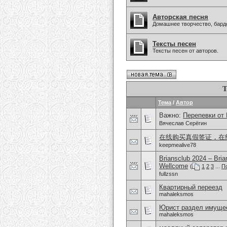
Авторская песня
Домашнее творчество, бардо
Тексты песен
Тексты песен от авторов.
Т
Тема
/
Автор
Важно:
Перепевки от
Вячеслав Серёгин
在线购买真假签证，在
keepmealive78
Briansclub 2024 – Br
Wellcome
(
1
2
3
...
П
fullzssn
Квартирный переезд
mahaleksmos
Юрист раздел имущес
mahaleksmos