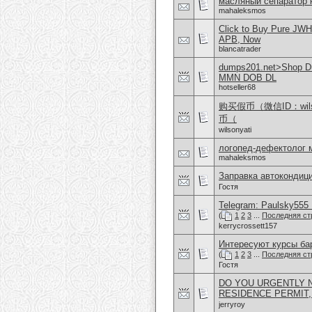
масляный сепаратор 
mahaleksmos
Click to Buy Pure JW
APB, Now
blancatrader
dumps201.net>Shop Dum
MMN DOB DL
hotseller68
购买假币（微信ID：wi
币（
wilsonyati
логопед-дефектолог 
mahaleksmos
Заправка автокондиц
Гостя
Telegram: Paulsky555 L
(
1
2
3
...
Последняя ст
kerrycrossett157
Интересуют курсы бар
(
1
2
3
...
Последняя ст
Гостя
DO YOU URGENTLY N
RESIDENCE PERMIT,
jerryroy