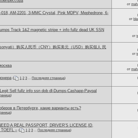
компрессора
от
mah
H-018, AM-2201, 3-MMC Crystal, Pink MDPV, Mephedrone, 6-
от
bl
ps Track 1&2 magnetic stripe + info fullz dead UK SSN
от
lsonyati）购买人民币（CNY）购买美元（USD）购买假人 民
от
москва
от
mah
ионера
(
1
2
3
...
Последняя страница
)
egit Sell fullz info ssn dob dl-Dumps-Cashapp-Paypal
раница
)
беров в Петербурге, какие варианты есть?
раница
)
EED A REAL PASSPORT, DRIVER’S LICENSE,ID,
 TOEFL –
(
1
2
3
...
Последняя страница
)