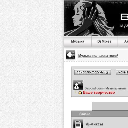
Музыка
Dj Mixes
А
Музыка пользователей
Bisound.com - Музыкальный 
Ваше творчество
Раздел
dj-миксы