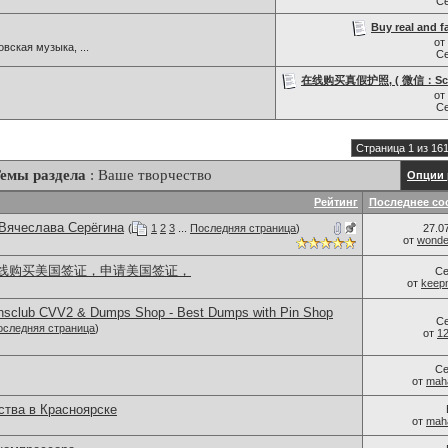
С
Buy real and f
от
вская музыка, ...
С
在线购买真假护照, ( 微信：Scott
от
С
Страница 1 из 16
емы раздела
: Ваше творчество
Опции 
Рейтинг
Последнее со
 Вячеслава Серёгина
(
1
2
3
...
Последняя страница
)
27.0
от
wonder
线购买美国签证，申请美国签证，
Се
от
keep
iansclub CVV2 & Dumps Shop - Best Dumps with Pin Shop
С
оследняя страница
)
от
1
Се
от
mah
тва в Красноярске
от
mah