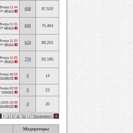
Вчера
11:44
658
87,520
от
aliraza
Вчера
11:31
604
75,464
от
aliraza
Вчера
11:20
618
88,253
от
aliraza
Вчера
11:05
770
83,180
от
aliraza
Вчера
09:58
0
14
otseller68
Вчера
02:59
0
23
т
mannick
8.2026
20:08
0
20
otseller68
1
1
2
3
11
51
>
Последняя
»
Модераторы