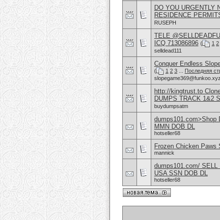
DO YOU URGENTLY N
RESIDENCE PERMITS
RUSEPH
TELE @SELLDEADFUL
ICQ 713086896
(
1
2
selldead111
Conquer Endless Slope
(
1
2
3
...
Последняя ст
slopegame369@funkoo.xy
http://kingtrust.to
DUMPS TRACK 1&2 
buydumpsatm
dumps101.com>Shop Du
MMN DOB DL
hotseller68
Frozen Chicken Paws S
mannick
dumps101.com/ SELL
USA SSN DOB DL
hotseller68