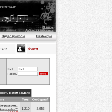
|
Регистрация
Помощь
Добавить в избранное
Видео приколы
Flash-игры
атели
Форум
Имя
Пароль
Искать в этом разделе
ние
Темы
Сообщений
ake passport...
1,210
2,953
keepmealive78