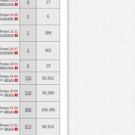
Вчера
23:26
0
17
aleksmos
Вчера
23:08
0
6
ancatrader
Вчера
21:11
2
389
techmartin
Вчера
20:37
2
302
techmartin
Вчера
18:34
0
23
aleksmos
Вчера
16:44
733
82,812
от
aliraza
Вчера
16:05
510
50,360
от
aliraza
Вчера
15:38
906
106,385
от
aliraza
Вчера
11:51
673
66,914
от
aliraza