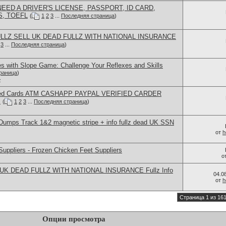
EED A DRIVER'S LICENSE, PASSPORT, ID CARD,
, TOEFL
(
1
2
3
...
Последняя страница
)
LZ SELL UK DEAD FULLZ WITH NATIONAL INSURANCE
3
...
Последняя страница
)
s with Slope Game: Challenge Your Reflexes and Skills
раница
)
z
 Cloned Cards ATM CASHAPP PAYPAL VERIFIED CARDER
S
(
1
2
3
...
Последняя страница
)
mps Track 1&2 magnetic stripe + info fullz dead UK SSN
от
h
uppliers - Frozen Chicken Feet Suppliers
о
 UK DEAD FULLZ WITH NATIONAL INSURANCE Fullz Info
04.0
от
h
Страница 1 из 16
Опции просмотра