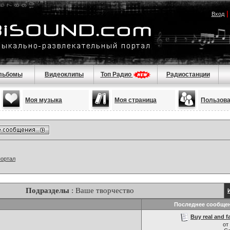
Вход
льбомы
Видеоклипы
Топ Радио
Радиостанции
Моя музыка
Моя страница
Пользов
портал
Подразделы
: Ваше творчество
Последнее сообще
Buy real and f
от