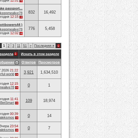
егодня
12:01
ake passport...
832
16,492
keepmealive78
егодня
12:15
bowers44 )
776
5,458
keepmealive78
егодня
12:02
1
1
2
3
11
51
>
Последняя
»
раздела
Искать в этом разделе
общение
Ответов
Просмотров
7.2026
21:22
3,921
1,634,510
ful-world
годня
12:15
0
1
mealive78
егодня
11:41
109
18,974
2BetSmart
годня
00:39
0
14
aleksmos
Вчера
23:54
0
7
aleksmos