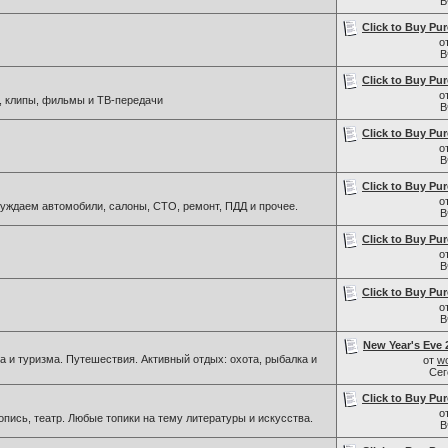
В
Click to Buy Pur
о
В
Click to Buy Pur
о
, клипы, фильмы и ТВ-передачи
В
Click to Buy Pur
о
В
Click to Buy Pur
о
ждаем автомобили, салоны, СТО, ремонт, ПДД и прочее.
В
Click to Buy Pur
о
В
Click to Buy Pur
о
В
New Year's Eve 2
 и туризма. Путешествия. Активный отдых: охота, рыбалка и
от
wo
Се
Click to Buy Pur
о
пись, театр. Любые топики на тему литературы и искусства.
В