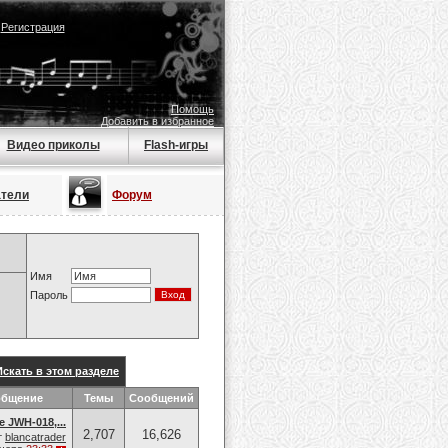
|
Регистрация
Помощь
Добавить в избранное
Видео приколы
Flash-игры
атели
Форум
Имя
Пароль
Искать в этом разделе
общение
Темы
Сообщений
e JWH-018,...
2,707
16,626
т
blancatrader