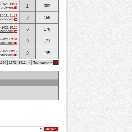
5.2021
14:21
1
382
korolelena
5.2021
11:16
0
156
goebecom
5.2021
10:28
0
178
goebecom
5.2021
09:04
0
173
goebecom
5.2021
08:12
0
195
goebecom
1364
1372
1412
>
Последняя
»