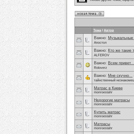
Тема
/
Автор
Важно:
Музыкальные
Апостол
Важно:
Кто же такие 
ALFEROV
Важно:
Всем привет.
Roloverz
Важно:
Мне скучно...
тайнственный незнакоме
Матрас в Киеве
monroestahr
Недорогие матрасы
monroestahr
Купить матрас
monroestahr
Матрасы
monroestahr