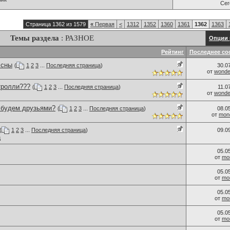
Се
Страница 1362 из 1579
«
Первая
<
1312
1352
1360
1361
1362
1363
Темы раздела
: РАЗНОЕ
Опции 
Рейтинг
Последнее со
 сны
(
1
2
3
...
Последняя страница
)
30.0
от
wonder
тролли???
(
1
2
3
...
Последняя страница
)
11.0
от
wonder
..будем друзьями?
(
1
2
3
...
Последняя страница
)
08.0
от
monc
(
1
2
3
...
Последняя страница
)
09.0
ц
05.0
от
mo
05.0
от
mo
05.0
от
mo
05.0
от
mo