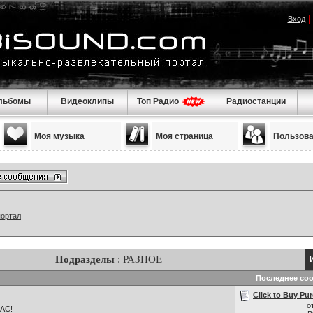
Вход
льбомы
Видеоклипы
Топ Радио
Радиостанции
Моя музыка
Моя страница
Пользов
портал
Подразделы
: РАЗНОЕ
Последнее со
Click to Buy Pur
о
НАС!