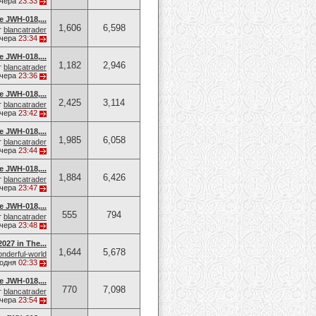
чера
23:33
e JWH-018,...
1,606
6,598
т
blancatrader
чера
23:34
e JWH-018,...
1,182
2,946
т
blancatrader
чера
23:36
e JWH-018,...
2,425
3,114
т
blancatrader
чера
23:42
e JWH-018,...
1,985
6,058
т
blancatrader
чера
23:44
e JWH-018,...
1,884
6,426
т
blancatrader
чера
23:47
e JWH-018,...
555
794
т
blancatrader
чера
23:48
027 in The...
1,644
5,678
nderful-world
годня
02:33
e JWH-018,...
770
7,098
т
blancatrader
чера
23:54