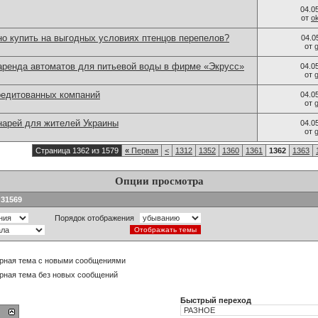
04.0
от
o
но купить на выгодных условиях птенцов перепелов?
04.0
от
аренда автоматов для питьевой воды в фирме «Экрусс»
04.0
от
редитованных компаний
04.0
от
нарей для жителей Украины
04.0
от
Страница 1362 из 1579
«
Первая
<
1312
1352
1360
1361
1362
1363
Опции просмотра
 31569
Порядок отображения
рная тема с новыми сообщениями
рная тема без новых сообщений
Быстрый переход