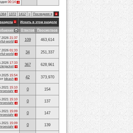
годня
00:14
1364
1372
1412
>
Последняя
»
раздела
Искать в этом разделе
общение
Ответов
Просмотров
7.2026
21:37
109
463,614
ful-world
7.2026
01:33
34
251,337
ful-world
5.2026
17:33
367
628,961
lerjacket
9.2025
15:54
42
373,970
от
bikash
5.2021
15:10
0
154
nroestahr
5.2021
15:10
0
137
nroestahr
5.2021
15:09
0
147
nroestahr
5.2021
15:09
0
139
nroestahr