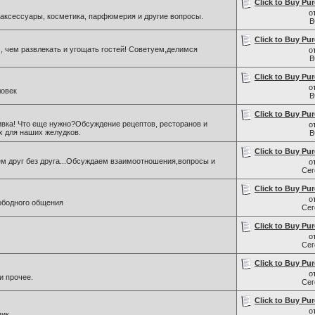
Click to Buy Pur
о
, аксессуары, косметика, парфюмерия и другие вопросы.
В
Click to Buy Pur
 , чем развлекать и угощать гостей! Советуем,делимся
о
В
Click to Buy Pur
о
ловек
В
Click to Buy Pur
ивка! Что еще нужно?Обсуждение рецептов, ресторанов и
о
х для наших желудков.
В
Click to Buy Pur
ем друг без друга...Обсуждаем взаимоотношения,вопросы и
о
Се
Click to Buy Pur
о
ободного общения
Се
Click to Buy Pur
о
Се
Click to Buy Pur
о
и прочее.
Се
Click to Buy Pur
о
пик