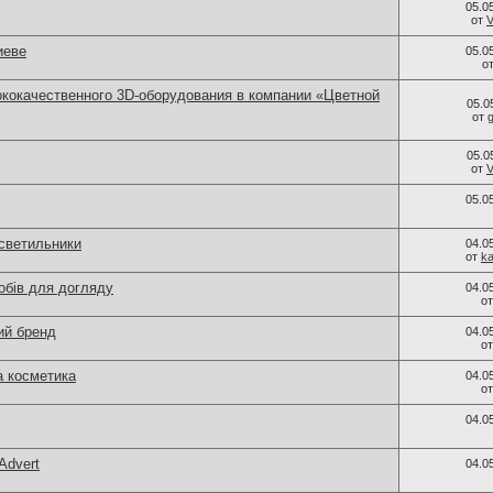
05.0
от
V
иеве
05.0
о
кокачественного 3D-оборудования в компании «Цветной
05.0
от
05.0
от
V
05.0
светильники
04.0
от
k
обів для догляду
04.0
о
ий бренд
04.0
о
а косметика
04.0
о
04.0
Advert
04.0