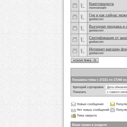
Криптовалюта
monroestahr
Где и как сейчас мож
goebecom
Выгодная продажа и 
goebecom
Сертификация от акк
goebecom
Интернет-магазин фо
goebecom
Показаны темы с 27221 по 27240 из
Критерий сортировки
Показать
Новые сообщения
Популя
Нет новых сообщений
Популя
Тема закрыта
Ваши права в разделе