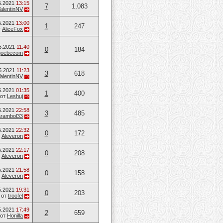
5.2021
13:15
7
1,083
alentinNV
5.2021
13:00
1
247
т
AliceFox
5.2021
11:40
0
184
goebecom
5.2021
11:23
3
618
alentinNV
5.2021
01:35
1
400
от
Leshuj
5.2021
22:58
3
485
arambol33
5.2021
22:32
0
172
т
Aleveron
5.2021
22:17
0
208
т
Aleveron
5.2021
21:58
0
158
т
Aleveron
5.2021
19:31
0
203
от
troofel
5.2021
17:49
2
659
от
Honilla