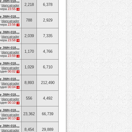
e JWH-018,...
2,218
6,378
т
blancatrader
чера
23:55
e JWH-018,...
788
2,929
т
blancatrader
чера
23:56
e JWH-018,...
2,039
7,335
т
blancatrader
чера
23:58
e JWH-018,...
1,170
4,766
т
blancatrader
чера
23:59
e JWH-018,...
1,029
6,710
т
blancatrader
годня
00:02
e JWH-018,...
8,893
212,490
т
blancatrader
годня
00:04
e JWH-018,...
556
4,492
т
blancatrader
годня
00:10
e JWH-018,...
23,362
66,739
т
blancatrader
годня
00:13
e JWH-018,...
8,454
29,889
т
blancatrader