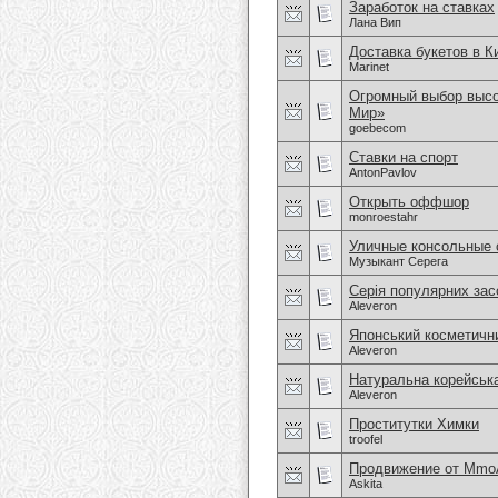
Заработок на ставках
Лана Вип
Доставка букетов в К
Marinet
Огромный выбор высо
Мир»
goebecom
Ставки на спорт
AntonPavlov
Открыть оффшор
monroestahr
Уличные консольные 
Музыкант Серега
Серія популярних зас
Aleveron
Японський косметичн
Aleveron
Натуральна корейськ
Aleveron
Проститутки Химки
troofel
Продвижение от Mmo
Askita