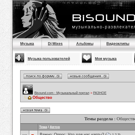
Музыка
Dj Mixes
Альбомы
Видеоклипы
Музыка пользователей
Моя музыка
Bisound.com - Музыкальный портал
>
РАЗНОЕ
Общество
Темы раздела
: Обществ
Тема
/
Автор
Важно: Опрос:
Что для нас карты?
(
1
2
3
)