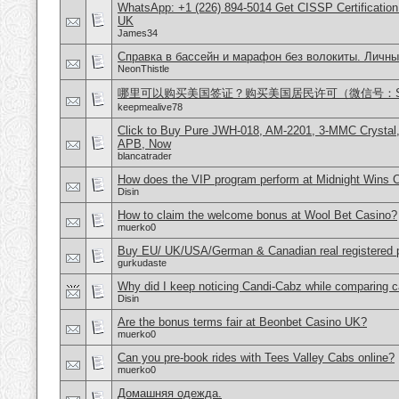
WhatsApp: +1 (226) 894-5014​ Get CISSP Certification
UK
James34
Справка в бассейн и марафон без волокиты. Личны
NeonThistle
哪里可以购买美国签证？购买美国居民许可（微信号：Scott
keepmealive78
Click to Buy Pure JWH-018, AM-2201, 3-MMC Crystal
APB, Now
blancatrader
How does the VIP program perform at Midnight Wins 
Disin
How to claim the welcome bonus at Wool Bet Casino?
muerko0
Buy EU/ UK/USA/German & Canadian real registered pa
gurkudaste
Why did I keep noticing Candi-Cabz while comparing c
Disin
Are the bonus terms fair at Beonbet Casino UK?
muerko0
Can you pre-book rides with Tees Valley Cabs online?
muerko0
Домашняя одежда.