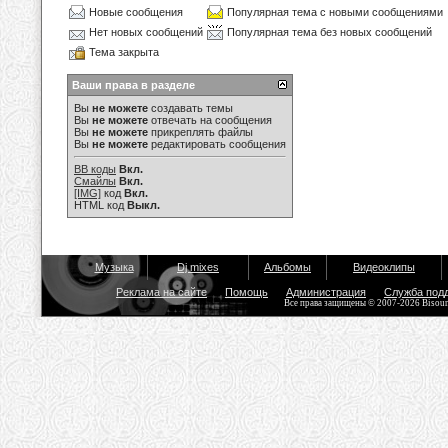
Новые сообщения
Популярная тема с новыми сообщениями
Нет новых сообщений
Популярная тема без новых сообщений
Тема закрыта
Ваши права в разделе
Вы
не можете
создавать темы
Вы
не можете
отвечать на сообщения
Вы
не можете
прикреплять файлы
Вы
не можете
редактировать сообщения
BB коды
Вкл.
Смайлы
Вкл.
[IMG]
код
Вкл.
HTML код
Выкл.
Музыка
Dj mixes
Альбомы
Видеоклипы
Реклама на сайте
Помощь
Администрация
Служба под
Все права защищены © 2007-2026 Bisou