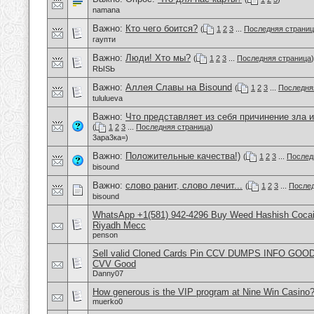
namana
Важно:
Кто чего боится?
(
1
2
3
...
Последняя страни
гаупти
Важно:
Люди! Хто мы?
(
1
2
3
...
Последняя страница
)
RЫSЬ
Важно:
Аллея Славы на Bisound
(
1
2
3
...
Последня
tululueva
Важно:
Что представляет из себя причинение зла и
(
1
2
3
...
Последняя страница
)
3ара3ка=)
Важно:
Положительные качества!)
(
1
2
3
...
Послед
bisound
Важно:
слово ранит, слово лечит...
(
1
2
3
...
Послед
bisound
WhatsApp +1(581) 942-4296 Buy Weed Hashish Cocain
Riyadh Mecc
penson
Sell valid Cloned Cards Pin CCV DUMPS INFO GOOD
CVV Good
Danny07
How generous is the VIP program at Nine Win Casino
muerko0