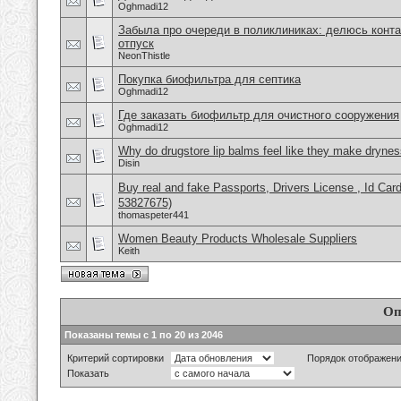
Oghmadi12
Забыла про очереди в поликлиниках: делюсь конта
отпуск
NeonThistle
Покупка биофильтра для септика
Oghmadi12
Где заказать биофильтр для очистного сооружения
Oghmadi12
Why do drugstore lip balms feel like they make dryne
Disin
Buy real and fake Passports, Drivers License , Id
53827675)
thomaspeter441
Women Beauty Products Wholesale Suppliers
Keith
Оп
Показаны темы с 1 по 20 из 2046
Критерий сортировки
Порядок отображен
Показать