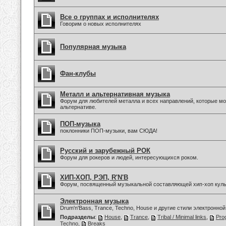
Все о группах и исполнителях
Говорим о новых исполнителях
Популярная музыка
Фан-клубы
Металл и альтернативная музыка
Форум для любителей металла и всех направлений, которые мо
альтернативе.
ПОП-музыка
поклонники ПОП-музыки, вам СЮДА!
Русский и зарубежный РОК
Форум для рокеров и людей, интересующихся роком.
ХИП-ХОП, РЭП, R'N'B
Форум, посвященный музыкальной составляющей хип-хоп куль
Электронная музыка
Drum'n'Bass, Trance, Techno, House и другие стили электронной
Подразделы
:
House
,
Trance
,
Tribal / Minimal links
,
Pro
Techno
,
Breaks