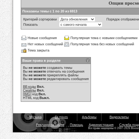
Опции просм
Показаны темы с 1 по 20 из 6913
Критерий сортировки
Порядок отображен
Показать
Новые сообщения
Популярная тема с новыми сообщениями
Нет новых сообщений
Популярная тема без новых сообщений
Тема закрыта
Ваши права в разделе
Вы
не можете
создавать темы
Вы
не можете
отвечать на сообщения
Вы
не можете
прикреплять файлы
Вы
не можете
редактировать сообщения
BB коды
Вкл.
Смайлы
Вкл.
[IMG]
код
Вкл.
HTML код
Выкл.
Музыка
Dj mixes
Альбомы
Видеоклипы
Реклама на сайте
Помощь
Администрация
Служба под
Все права защищены © 2007-2026 Bisou