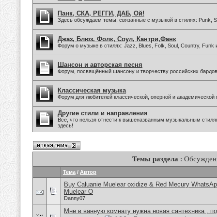
Панк, СКА, РЕГГИ, ДАБ, Ой!
Здесь обсуждаем темы, связанные с музыкой в стилях: Punk, Sk
Джаз, Блюз, Фолк, Соул, Кантри,Фанк
Форум о музыке в стилях: Jazz, Blues, Folk, Soul, Country, Funk
Шансон и авторская песня
Форум, посвящённый шансону и творчеству российских бардов
Классическая музыка
Форум для любителей классической, оперной и академической 
Другие стили и направления
Всё, что нельзя отнести к вышеназванным музыкальным стиля
здесь!
Темы раздела
: Обсужден
Тема
/
Автор
Buy Caluanie Muelear oxidize & Red Mecury WhatsAp
Muelear O
Danny07
Мне в ванную комнату нужна новая сантехника , п