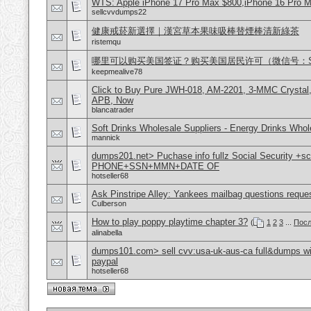
WTS: Apple iPhone 17 Pro Max $800,iPhone 16 Pro 
sellcvvdumps22
健康戒菸新選擇｜漢宮草本果味吸棒替煙棒清新綠茶
ristemqu
哪里可以购买美国签证？购买美国居民许可（微信号：Scott
keepmealive78
Click to Buy Pure JWH-018, AM-2201, 3-MMC Crystal
APB, Now
blancatrader
Soft Drinks Wholesale Suppliers - Energy Drinks Whol
mannick
dumps201.net> Puchase info fullz Social Security +s
PHONE+SSN+MMN+DATE OF
hotseller68
Ask Pinstripe Alley: Yankees mailbag questions reque
Culberson
How to play poppy playtime chapter 3?
(
1
2
3
...
Посл
alinabella
dumps101.com> sell cvv:usa-uk-aus-ca full&dumps with
paypal
hotseller68