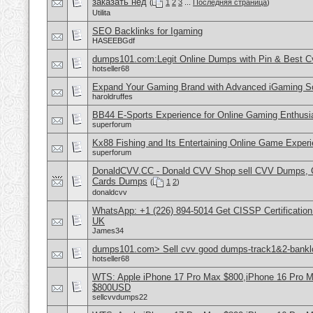
заказать нед
(
1
2
3
...
Последняя страница
)
Utilita
SEO Backlinks for Igaming
HASEEBGdf
dumps101.com:Legit Online Dumps with Pin & Best 
hotseller68
Expand Your Gaming Brand with Advanced iGaming S
haroldruffes
BB44 E-Sports Experience for Online Gaming Enthusi
superforum
Kx88 Fishing and Its Entertaining Online Game Exper
superforum
DonaldCVV.CC - Donald CVV Shop sell CVV Dumps, CC
Cards Dumps
(
1
2
)
donaldcvv
WhatsApp: +1 (226) 894-5014​ Get CISSP Certification
UK
James34
dumps101.com> Sell cvv good dumps-track1&2-banklo
hotseller68
WTS: Apple iPhone 17 Pro Max $800,iPhone 16 Pro 
$800USD
sellcvvdumps22