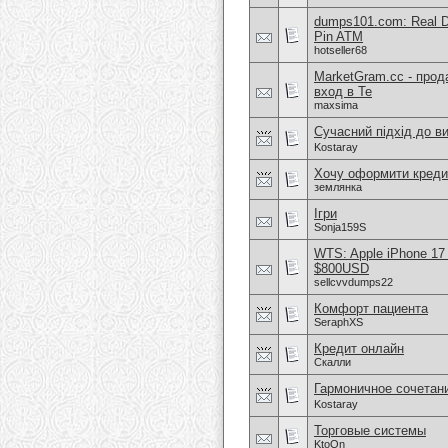
dumps101.com: Real D
Pin ATM
hotseller68
MarketGram.cc - прод
вход в Te
maxsima
Сучасний підхід до в
Kostaray
Хочу оформити креди
землянка
Ігри
Sonja159S
WTS: Apple iPhone 17
$800USD
sellcvvdumps22
Комфорт пациента
SeraphXS
Кредит онлайн
Скалли
Гармоничное сочетан
Kostaray
Торговые системы
KtoOn