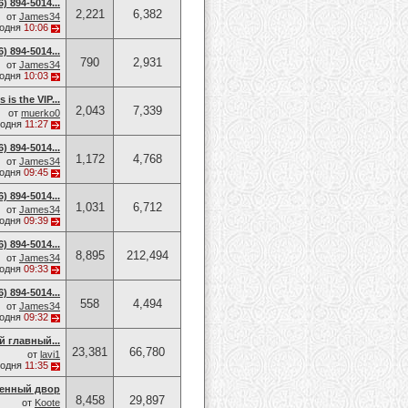
 894-5014​...
2,221
6,382
от
James34
годня
10:06
 894-5014​...
790
2,931
от
James34
годня
10:03
is the VIP...
2,043
7,339
от
muerko0
годня
11:27
 894-5014​...
1,172
4,768
от
James34
годня
09:45
 894-5014​...
1,031
6,712
от
James34
годня
09:39
 894-5014​...
8,895
212,494
от
James34
годня
09:33
 894-5014​...
558
4,494
от
James34
годня
09:32
й главный...
23,381
66,780
от
lavi1
годня
11:35
енный двор
8,458
29,897
от
Koote