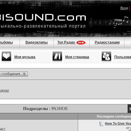
Вход
льбомы
Видеоклипы
Топ Радио
Радиостанции
Моя музыка
Моя страница
Пользов
портал
Подразделы
: РАЗНОЕ
Последнее сообщен
How To Give Your
от
НАС!