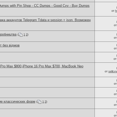
umps with Pin Shop - CC Dumps - Good Cvv - Buy Dumps
от
h
ажа аккаунтов Telegram Tdata и session + json. Возможен
о
иробництва
(
1
2
)
о
т без відмов
о
о
 Pro Max $800,iPhone 16 Pro Max $700, MacBook Neo
от
sellc
о
о
ие классических форм
(
1
2
)
о
о