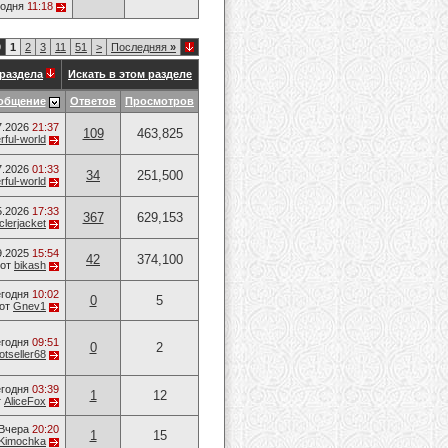
годня
11:18
9
1
2
3
11
51
>
Последняя
»
раздела
Искать в этом разделе
общение
Ответов
Просмотров
7.2026
21:37
109
463,825
ful-world
7.2026
01:33
34
251,500
ful-world
5.2026
17:33
367
629,153
lerjacket
9.2025
15:54
42
374,100
от
bikash
годня
10:02
0
5
от
Gnev1
годня
09:51
0
2
otseller68
годня
03:39
1
12
т
AliceFox
Вчера
20:20
1
15
Kimochka