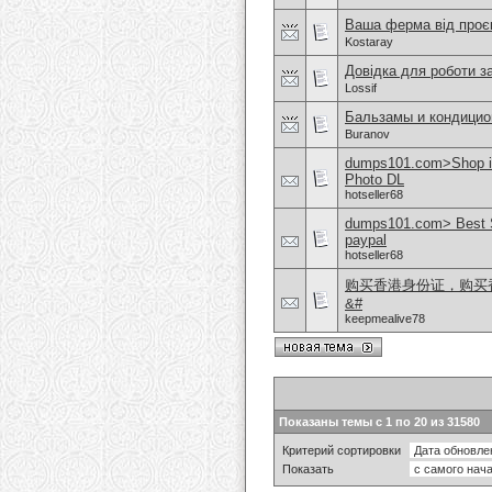
Ваша ферма від проєк
Kostaray
Довідка для роботи з
Lossif
Бальзамы и кондицио
Buranov
dumps101.com>Shop 
Photo DL
hotseller68
dumps101.com> Best S
paypal
hotseller68
购买香港身份证，购买香港
&#
keepmealive78
Показаны темы с 1 по 20 из 31580
Критерий сортировки
Показать