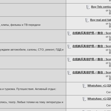
В
Buy Telc certic
от
k
В
Buy real and fak
от
k
, клипы, фильмы и ТВ-передачи
В
在线购买真假护照, ( 微信：Scottb
от
k
В
在线购买真假护照, ( 微信：Scottb
ждаем автомобили, салоны, СТО, ремонт, ПДД и
от
k
В
在线购买真假护照, ( 微信：Scottb
от
k
В
在线购买真假护照, ( 微信：Scottb
от
k
В
WhatsApp: +1 (226)
а и туризма. Путешествия. Активный отдых:
Се
WhatsApp: +1 (226)
пись, театр. Любые топики на тему литературы и
Се