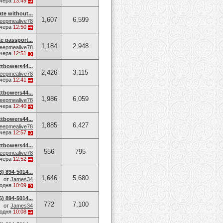
чера
13:49
ate without...
1,607
6,599
eepmealive78
чера
12:50
e passport...
1,184
2,948
eepmealive78
чера
12:51
owers44...
2,426
3,115
eepmealive78
чера
12:41
owers44...
1,986
6,059
eepmealive78
чера
12:40
owers44...
1,885
6,427
eepmealive78
чера
12:57
owers44...
556
795
eepmealive78
чера
12:52
 894-5014​...
1,646
5,680
от
James34
годня
10:09
 894-5014​...
772
7,100
от
James34
годня
10:08