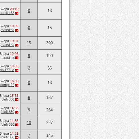
Вчера
20:19
0
13
otseller68
Вчера
19:09
0
15
т
maxsima
Вчера
19:07
15
399
т
maxsima
Вчера
19:06
9
199
т
maxsima
Вчера
19:05
2
36
т
fial1771la
Вчера
18:30
0
13
vvdumps22
Вчера
15:33
6
187
т
folefir350
Вчера
14:38
9
264
т
folefir350
Вчера
14:35
10
227
т
folefir350
Вчера
14:31
7
145
т
folefir350