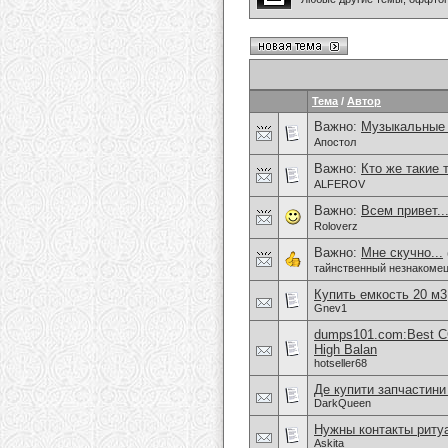
Тема
/
Автор
Важно:
Музыкальные
Апостол
Важно:
Кто же такие 
ALFEROV
Важно:
Всем привет.
Roloverz
Важно:
Мне скучно...
тайнственный незнакоме
Купить емкость 20 м3
Gnev1
dumps101.com:Best CC
High Balan
hotseller68
Де купити запчастини
DarkQueen
Нужны контакты риту
Askita