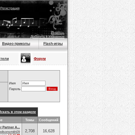
|
Регистрация
Помощь
Добавить в избранное
Видео приколы
Flash-игры
атели
Форум
Имя
Пароль
Искать в этом разделе
ие
Темы
Сообщений
 Partner A...
2,708
16,628
wilsonsmith09