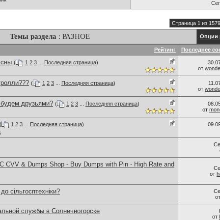
Се
Страница 1 из 157
Темы раздела
: РАЗНОЕ
Опции 
Рейтинг
Последнее со
 сны
(
1
2
3
...
Последняя страница
)
30.0
от
wonder
тролли???
(
1
2
3
...
Последняя страница
)
11.0
от
wonder
..будем друзьями?
(
1
2
3
...
Последняя страница
)
08.0
от
monc
(
1
2
3
...
Последняя страница
)
09.0
ц
Се
 CVV & Dumps Shop - Buy Dumps with Pin - High Rate and
Се
от
h
 до сільгосптехніки?
Се
о
альной службы в Солнечногорске
от