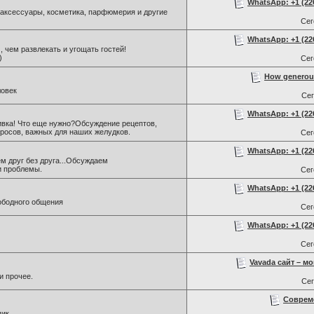
WhatsApp: +1 (226)
, аксессуары, косметика, парфюмерия и другие
Се
WhatsApp: +1 (226)
 , чем развлекать и угощать гостей!
)
Се
How generous 
ловек
Се
WhatsApp: +1 (226)
ивка! Что еще нужно?Обсуждение рецептов,
росов, важных для наших желудков.
Се
WhatsApp: +1 (226)
м друг без друга...Обсуждаем
и проблемы.
Се
WhatsApp: +1 (226)
ободного общения
Се
WhatsApp: +1 (226)
Се
Vavada сайт – мо
и прочее.
Се
Соврем
пик