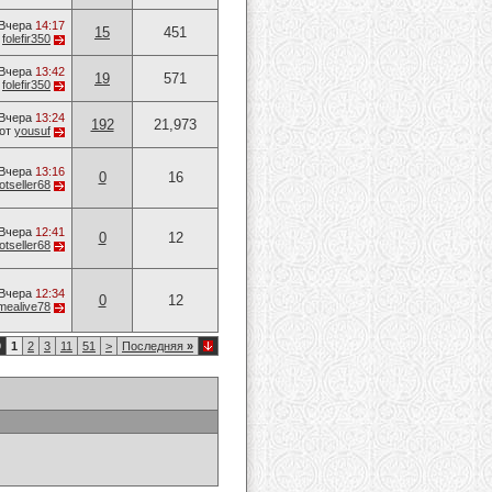
Вчера
14:17
15
451
т
folefir350
Вчера
13:42
19
571
т
folefir350
Вчера
13:24
192
21,973
от
yousuf
Вчера
13:16
0
16
otseller68
Вчера
12:41
0
12
otseller68
Вчера
12:34
0
12
mealive78
9
1
2
3
11
51
>
Последняя
»