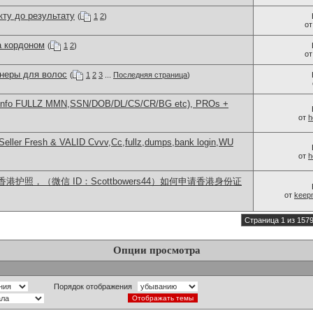
ту до результату
(
1
2
)
о
а кордоном
(
1
2
)
о
неры для волос
(
1
2
3
...
Последняя страница
)
info FULLZ MMN,SSN/DOB/DL/CS/CR/BG etc), PROs +
от
h
eller Fresh & VALID Cvvv,Cc,fullz,dumps,bank login,WU
от
h
护照，（微信 ID：Scottbowers44）如何申请香港身份证
от
keep
Страница 1 из 157
Опции просмотра
Порядок отображения