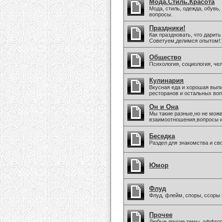
Мода.Стиль.Красота
Мода, стиль, одежда, обувь
вопросы.
Праздники!
Как праздновать, что дарить
Советуем,делимся опытом!:
Общество
Психология, социология, че
Кулинария
Вкусная еда и хорошая вып
ресторанов и остальных воп
Он и Она
Мы такие разные,но не може
взаимоотношения,вопросы 
Беседка
Раздел для знакомства и св
Юмор
Флуд
Флуд, флейм, споры, ссоры 
Прочее
Любые другие темы, оффто