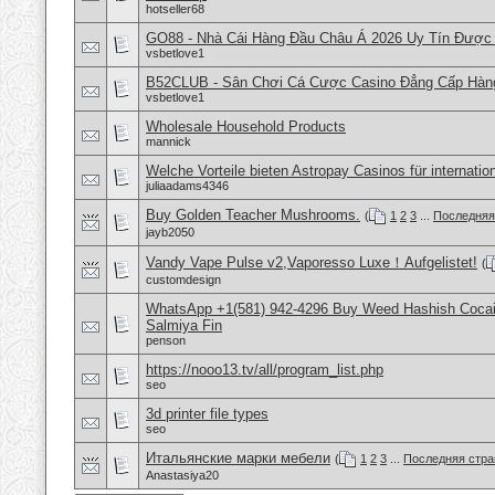
hotseller68
GO88 - Nhà Cái Hàng Đầu Châu Á 2026 Uy Tín Được
vsbetlove1
B52CLUB - Sân Chơi Cá Cược Casino Đẳng Cấp Hàn
vsbetlove1
Wholesale Household Products
mannick
Welche Vorteile bieten Astropay Casinos für internatio
juliaadams4346
Buy Golden Teacher Mushrooms.
(
1
2
3
...
Последняя
jayb2050
Vandy Vape Pulse v2,Vaporesso Luxe！Aufgelistet!
(
customdesign
WhatsApp +1(581) 942-4296 Buy Weed Hashish Cocain
Salmiya Fin
penson
https://nooo13.tv/all/program_list.php
seo
3d printer file types
seo
Итальянские марки мебели
(
1
2
3
...
Последняя стра
Anastasiya20