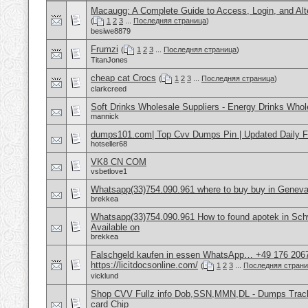
Macaugg: A Complete Guide to Access, Login, and Alte
(
1
2
3
...
Последняя страница
)
besiwe8879
Frumzi
(
1
2
3
...
Последняя страница
)
TitanJones
cheap cat Crocs
(
1
2
3
...
Последняя страница
)
clarkcreed
Soft Drinks Wholesale Suppliers - Energy Drinks Whol
mannick
dumps101.com| Top Cvv Dumps Pin | Updated Daily F
hotseller68
VK8 CN COM
vsbetlove1
Whatsapp(33)754.090.961 where to buy buy in Geneva
brekkea
Whatsapp(33)754.090.961 How to found apotek in Sch
Available on
brekkea
Falschgeld kaufen in essen WhatsApp… +49 176 206
https://licitdocsonline.com/
(
1
2
3
...
Последняя стран
vicklund
Shop CVV Fullz info Dob,SSN,MMN,DL - Dumps Track 
card Chip