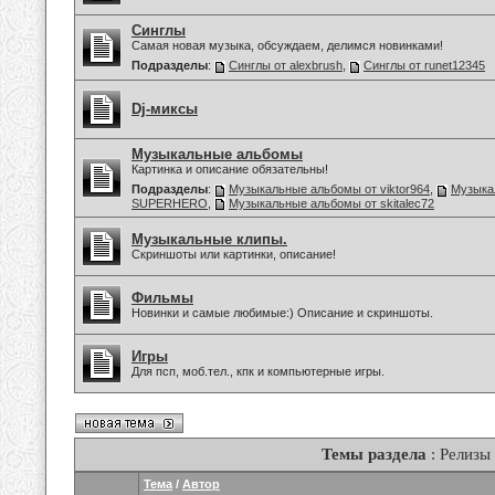
Синглы
Самая новая музыка, обсуждаем, делимся новинками!
Подразделы
:
Синглы от alexbrush
,
Синглы от runet12345
Dj-миксы
Музыкальные альбомы
Картинка и описание обязательны!
Подразделы
:
Музыкальные альбомы от viktor964
,
Музыка
SUPERHERO
,
Музыкальные альбомы от skitalec72
Музыкальные клипы.
Скриншоты или картинки, описание!
Фильмы
Новинки и самые любимые:) Описание и скриншоты.
Игры
Для псп, моб.тел., кпк и компьютерные игры.
Темы раздела
: Релизы
Тема
/
Автор