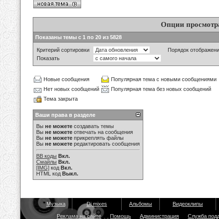
Опции просмотр
Показаны темы с 1 по 20 из 5828
Критерий сортировки
Порядок отображен
Показать
Новые сообщения
Популярная тема с новыми сообщениями
Нет новых сообщений
Популярная тема без новых сообщений
Тема закрыта
Ваши права в разделе
Вы
не можете
создавать темы
Вы
не можете
отвечать на сообщения
Вы
не можете
прикреплять файлы
Вы
не можете
редактировать сообщения
BB коды
Вкл.
Смайлы
Вкл.
[IMG]
код
Вкл.
HTML код
Выкл.
Музыка
Dj mixes
Альбомы
Видеоклипы
Реклама на сайте
Помощь
Администрация
Служба под