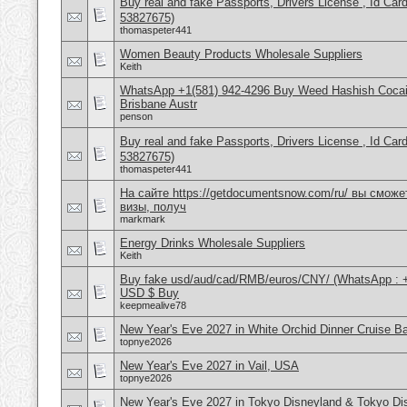
Buy real and fake Passports, Drivers License , Id
53827675)
thomaspeter441
Women Beauty Products Wholesale Suppliers
Keith
WhatsApp +1(581) 942-4296 Buy Weed Hashish Cocai
Brisbane Austr
penson
Buy real and fake Passports, Drivers License , Id
53827675)
thomaspeter441
На сайте https://getdocumentsnow.com/ru/ вы сможе
визы, получ
markmark
Energy Drinks Wholesale Suppliers
Keith
Buy fake usd/aud/cad/RMB/euros/CNY/ (WhatsApp : 
USD $ Buy
keepmealive78
New Year's Eve 2027 in White Orchid Dinner Cruise B
topnye2026
New Year's Eve 2027 in Vail, USA
topnye2026
New Year's Eve 2027 in Tokyo Disneyland & Tokyo D