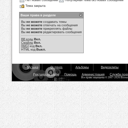
Нет новых сообщений
Популярная тема без новых сообщений
Тема закрыта
Ваши права в разделе
Вы
не можете
создавать темы
Вы
не можете
отвечать на сообщения
Вы
не можете
прикреплять файлы
Вы
не можете
редактировать сообщения
BB коды
Вкл.
Смайлы
Вкл.
[IMG]
код
Вкл.
HTML код
Выкл.
Музыка
Dj mixes
Альбомы
Видеоклипы
Реклама на сайте
Помощь
Администрация
Служба под
Все права защищены © 2007-2026 Bisou