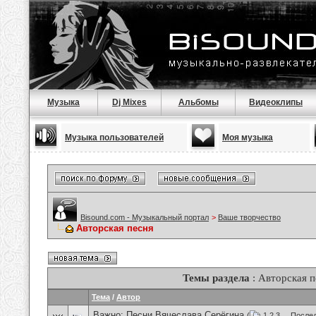
Музыка
Dj Mixes
Альбомы
Видеоклипы
Музыка пользователей
Моя музыка
Bisound.com - Музыкальный портал
>
Ваше творчество
Авторская песня
Темы раздела
: Авторская п
Тема
/
Автор
Важно:
Песни Вячеслава Серёгина
(
1
2
3
...
Послед