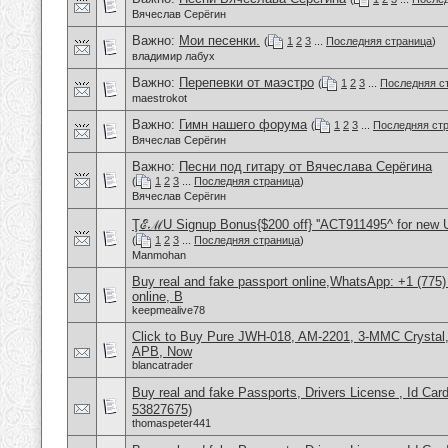
Вячеслав Серёгин
Важно:
Мои песенки.
(
1
2
3
...
Последняя страница
)
владимир лабух
Важно:
Перепевки от маэстро
(
1
2
3
...
Последняя с
maestrokot
Важно:
Гимн нашего форума
(
1
2
3
...
Последняя ст
Вячеслав Серёгин
Важно:
Песни под гитару от Вячеслава Серёгина
(
1
2
3
...
Последняя страница
)
Вячеслав Серёгин
ŢℰℳU Signup Bonus{$200 off} ''ACT911495^ for new 
(
1
2
3
...
Последняя страница
)
Manmohan
Buy real and fake passport online,WhatsApp: +1 (775
online, B
keepmealive78
Click to Buy Pure JWH-018, AM-2201, 3-MMC Crystal
APB, Now
blancatrader
Buy real and fake Passports, Drivers License , Id
53827675)
thomaspeter441