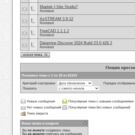
Maptek I-Site Studio7
Romdastt
AxSTREAM 3.9.12
Romdastt
FreeCAD 1.1.1 2
Romdastt
Datamine Discover 2024 Build 23.0.426 2
Romdastt
Опции просм
Показаны темы с 1 по 20 из 62103
Критерий сортировки
Порядок отображен
Показать
Новые сообщения
Популярная тема с новыми сообщениями
Нет новых сообщений
Популярная тема без новых сообщений
Тема закрыта
Ваши права в разделе
Вы
не можете
создавать темы
Вы
не можете
отвечать на сообщения