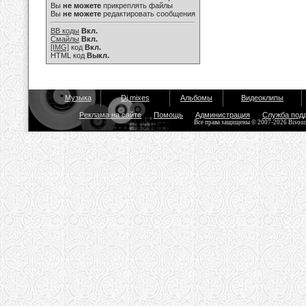
Вы
не можете
прикреплять файлы
Вы
не можете
редактировать сообщения
BB коды
Вкл.
Смайлы
Вкл.
[IMG]
код
Вкл.
HTML код
Выкл.
Музыка
Dj mixes
Альбомы
Видеоклипы
Реклама на сайте
Помощь
Администрация
Служба под
Все права защищены © 2007-2026 Bisou