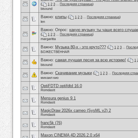
(
1
2
3
...
Последняя страница
)
bisound
Важно:
клипы
(
1
2
3
...
Последняя страница
)
len
Важно: Опрос:
какую музыку ты чаще всего слуша
(
1
2
3
...
Последняя страница
)
margaritta
Важно:
Музыка 80-х - это круто???
(
1
2
3
...
Послед
БОЖЕСТВЕННАЯ
Важно:
самая лучшая песня за всю историю!
(
1
bisound
Важно:
Скачивание музыки
(
1
2
3
...
Последняя стра
михаил кио
OptiFDTD optifdtd 16.0
Romdastt
Mensura genius 9.1
Romdastt
MagicDraw 2026x cameo (SysML v2) 2
Romdastt
franc5k (76)
Romdastt
Maxon CINEMA 4D 2026.2.0 x64