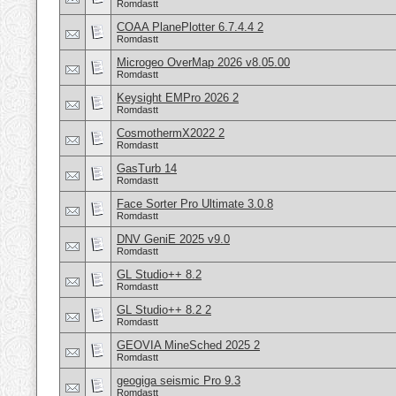
Romdastt
COAA PlanePlotter 6.7.4.4 2
Romdastt
Microgeo OverMap 2026 v8.05.00
Romdastt
Keysight EMPro 2026 2
Romdastt
CosmothermX2022 2
Romdastt
GasTurb 14
Romdastt
Face Sorter Pro Ultimate 3.0.8
Romdastt
DNV GeniE 2025 v9.0
Romdastt
GL Studio++ 8.2
Romdastt
GL Studio++ 8.2 2
Romdastt
GEOVIA MineSched 2025 2
Romdastt
geogiga seismic Pro 9.3
Romdastt