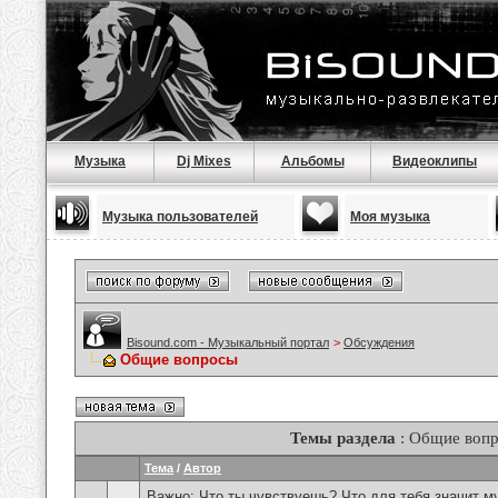
Музыка
Dj Mixes
Альбомы
Видеоклипы
Музыка пользователей
Моя музыка
Bisound.com - Музыкальный портал
>
Обсуждения
Общие вопросы
Темы раздела
: Общие воп
Тема
/
Автор
Важно:
Что ты чувствуешь? Что для тебя значит м