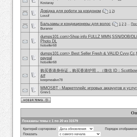
Kostaray
Довідка для роботи за кордоном
(
1
2
)
Lossif
Бальзамы и кондиционеры для волос
(
1
2
3
...
Пос
Buranov
dumps101.com>Shop info FULLZ MMN,SSN/DOB/DL/
Photo DL
hotseller68
dumps101.com> Best Seller Fresh & VALID Cvvv,Cc,f
paypal
hotseller68
购买香港身份证，购买香港护照，（微信 ID：Scottbo
&#
keepmealive78
MMOSBT - Маркетплейс игровых аккаунтов и услуг
Gnev1
Оп
Показаны темы с 1 по 20 из 31579
Критерий сортировки
Порядок отображен
Показать