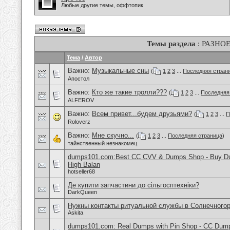
Любые другие темы, оффтопик
Темы раздела
: РАЗНО
Тема
/
Автор
Важно:
Музыкальные сны
(
1
2
3
...
Последняя стран
Апостол
Важно:
Кто же такие тролли???
(
1
2
3
...
Последняя
ALFEROV
Важно:
Всем привет...будем друзьями?
(
1
2
3
...
П
Roloverz
Важно:
Мне скучно...
(
1
2
3
...
Последняя страница
)
тайнственный незнакомец
dumps101.com:Best CC CVV & Dumps Shop - Buy Dum
High Balan
hotseller68
Де купити запчастини до сільгосптехніки?
DarkQueen
Нужны контакты ритуальной службы в Солнечного
Askita
dumps101.com: Real Dumps with Pin Shop - CC Dum