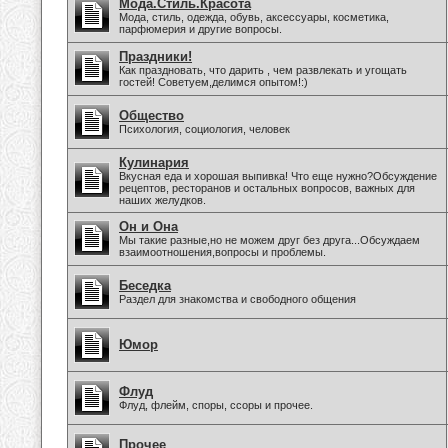
Мода.Стиль.Красота
Мода, стиль, одежда, обувь, аксессуары, косметика,
парфюмерия и другие вопросы.
Праздники!
Как праздновать, что дарить , чем развлекать и угощать
гостей! Советуем,делимся опытом!:)
Общество
Психология, социология, человек
Кулинария
Вкусная еда и хорошая выпивка! Что еще нужно?Обсуждение
рецептов, ресторанов и остальных вопросов, важных для
наших желудков.
Он и Она
Мы такие разные,но не можем друг без друга...Обсуждаем
взаимоотношения,вопросы и проблемы.
Беседка
Раздел для знакомства и свободного общения
Юмор
Флуд
Флуд, флейм, споры, ссоры и прочее.
Прочее