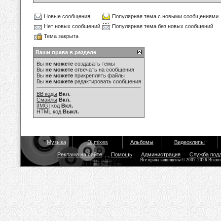
Новые сообщения
Популярная тема с новыми сообщениями
Нет новых сообщений
Популярная тема без новых сообщений
Тема закрыта
Ваши права в разделе
Вы
не можете
создавать темы
Вы
не можете
отвечать на сообщения
Вы
не можете
прикреплять файлы
Вы
не можете
редактировать сообщения
BB коды
Вкл.
Смайлы
Вкл.
[IMG]
код
Вкл.
HTML код
Выкл.
Музыка
Dj mixes
Альбомы
Видеоклипы
Реклама на сайте
Помощь
Администрация
Служба под
Все права защищены © 2007-2026 Bisou