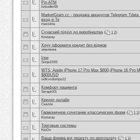
Pin ATM
hotseller68
MarketGram.cc - продажа аккаунтов Telegram Tdata 
вход в Te
maxsima
Сучасний підхід до виробництва
(
1
2
)
Kostaray
Хочу оформити кредит без відмов
землянка
Ігри
Sonja159S
WTS: Apple iPhone 17 Pro Max $800,iPhone 16 Pro 
$800USD
sellcvvdumps22
Комфорт пациента
SeraphXS
Кредит онлайн
Скалли
Гармоничное сочетание классических форм
(
1
2
)
Kostaray
Торговые системы
KtoOn
Ваша ферма від проєкту до результату
(
1
2
)