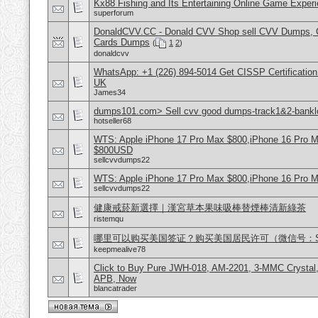
Kx88 Fishing and Its Entertaining Online Game Exper
superforum
DonaldCVV.CC - Donald CVV Shop sell CVV Dumps, CC
Cards Dumps
(
1
2
)
donaldcvv
WhatsApp: +1 (226) 894-5014​ Get CISSP Certification
UK
James34
dumps101.com> Sell cvv good dumps-track1&2-banklo
hotseller68
WTS: Apple iPhone 17 Pro Max $800,iPhone 16 Pro 
$800USD
sellcvvdumps22
WTS: Apple iPhone 17 Pro Max $800,iPhone 16 Pro 
sellcvvdumps22
健康戒菸新選擇｜漢宮草本果味吸棒替煙棒清新綠茶
ristemqu
哪里可以购买美国签证？购买美国居民许可（微信号：Scott
keepmealive78
Click to Buy Pure JWH-018, AM-2201, 3-MMC Crystal
APB, Now
blancatrader