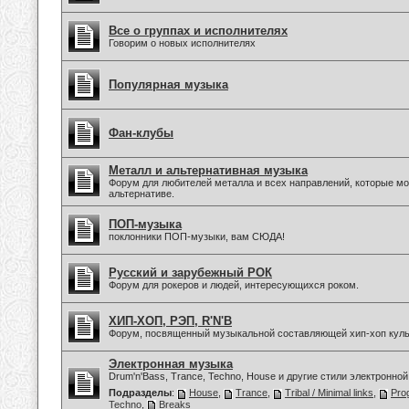
Все о группах и исполнителях
Говорим о новых исполнителях
Популярная музыка
Фан-клубы
Металл и альтернативная музыка
Форум для любителей металла и всех направлений, которые мо
альтернативе.
ПОП-музыка
поклонники ПОП-музыки, вам СЮДА!
Русский и зарубежный РОК
Форум для рокеров и людей, интересующихся роком.
ХИП-ХОП, РЭП, R'N'B
Форум, посвященный музыкальной составляющей хип-хоп куль
Электронная музыка
Drum'n'Bass, Trance, Techno, House и другие стили электронной
Подразделы
:
House
,
Trance
,
Tribal / Minimal links
,
Pro
Techno
,
Breaks