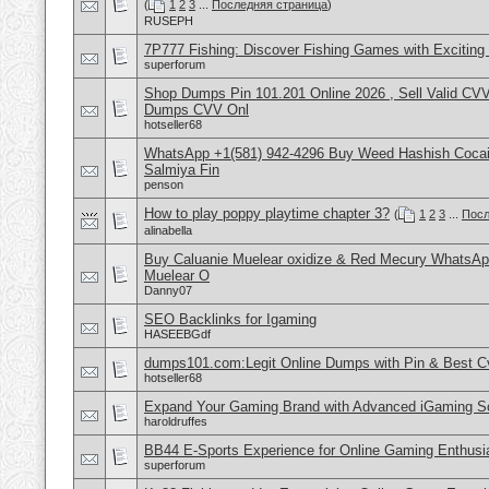
(
1
2
3
...
Последняя страница
)
RUSEPH
7P777 Fishing: Discover Fishing Games with Excitin
superforum
Shop Dumps Pin 101.201 Online 2026 , Sell Valid CV
Dumps CVV Onl
hotseller68
WhatsApp +1(581) 942-4296 Buy Weed Hashish Cocain
Salmiya Fin
penson
How to play poppy playtime chapter 3?
(
1
2
3
...
Посл
alinabella
Buy Caluanie Muelear oxidize & Red Mecury WhatsAp
Muelear O
Danny07
SEO Backlinks for Igaming
HASEEBGdf
dumps101.com:Legit Online Dumps with Pin & Best 
hotseller68
Expand Your Gaming Brand with Advanced iGaming S
haroldruffes
BB44 E-Sports Experience for Online Gaming Enthusi
superforum