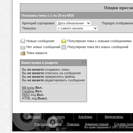
Опции просм
Показаны темы с 1 по 20 из 6916
Критерий сортировки
Порядок отображен
Показать
Новые сообщения
Популярная тема с новыми сообщениями
Нет новых сообщений
Популярная тема без новых сообщений
Тема закрыта
Ваши права в разделе
Вы
не можете
создавать темы
Вы
не можете
отвечать на сообщения
Вы
не можете
прикреплять файлы
Вы
не можете
редактировать сообщения
BB коды
Вкл.
Смайлы
Вкл.
[IMG]
код
Вкл.
HTML код
Выкл.
Музыка
Dj mixes
Альбомы
Видеоклипы
Реклама на сайте
Помощь
Администрация
Служба под
Все права защищены © 2007-2026 Bisou