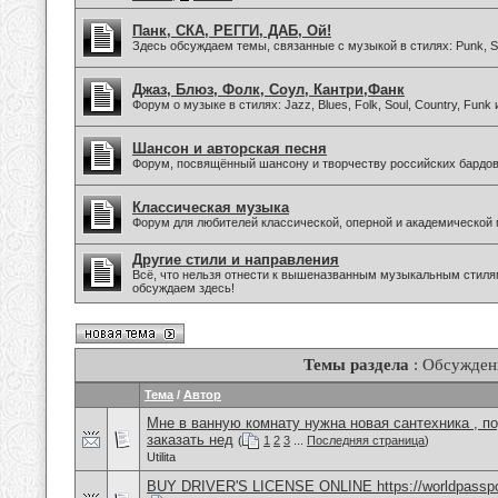
Панк, СКА, РЕГГИ, ДАБ, Ой!
Здесь обсуждаем темы, связанные с музыкой в стилях: Punk, Sk
Джаз, Блюз, Фолк, Соул, Кантри,Фанк
Форум о музыке в стилях: Jazz, Blues, Folk, Soul, Country, Funk
Шансон и авторская песня
Форум, посвящённый шансону и творчеству российских бардов
Классическая музыка
Форум для любителей классической, оперной и академической 
Другие стили и направления
Всё, что нельзя отнести к вышеназванным музыкальным стиля
обсуждаем здесь!
Темы раздела
: Обсужден
Тема
/
Автор
Мне в ванную комнату нужна новая сантехника , п
заказать нед
(
1
2
3
...
Последняя страница
)
Utilita
BUY DRIVER'S LICENSE ONLINE https://worldpasspo