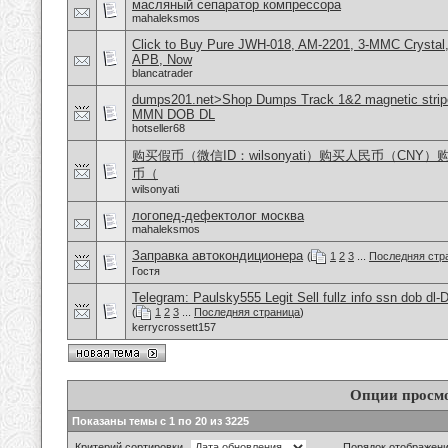
масляный сепаратор компрессора
mahaleksmos
Click to Buy Pure JWH-018, AM-2201, 3-MMC Crystal
APB, Now
blancatrader
dumps201.net>Shop Dumps Track 1&2 magnetic stripe
MMN DOB DL
hotseller68
购买假币（微信ID：wilsonyati）购买人民币（CNY
币（
wilsonyati
логопед-дефектолог москва
mahaleksmos
Заправка автокондиционера
(
1
2
3
...
Последняя стр
Гостя
Telegram: Paulsky555 Legit Sell fullz info ssn dob d
(
1
2
3
...
Последняя страница
)
kerrycrossett157
Опции просм
Показаны темы с 1 по 20 из 3225
Критерий сортировки
Порядок отображен