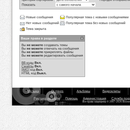
Показать
Новые сообщения
Популярная тема с новыми сообщениями
Нет новых сообщений
Популярная тема без новых сообщений
Тема закрыта
Ваши права в разделе
Вы
не можете
создавать темы
Вы
не можете
отвечать на сообщения
Вы
не можете
прикреплять файлы
Вы
не можете
редактировать сообщения
BB коды
Вкл.
Смайлы
Вкл.
[IMG]
код
Вкл.
HTML код
Выкл.
Музыка
Dj mixes
Альбомы
Видеоклипы
Реклама на сайте
Помощь
Администрация
Служба под
Все права защищены © 2007-2026 Bisou