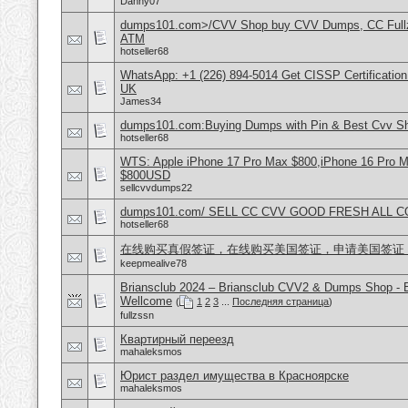
Danny07
dumps101.com>/CVV Shop buy CVV Dumps, CC Fullz
ATM
hotseller68
WhatsApp: +1 (226) 894-5014​ Get CISSP Certification
UK
James34
dumps101.com:Buying Dumps with Pin & Best Cvv S
hotseller68
WTS: Apple iPhone 17 Pro Max $800,iPhone 16 Pro 
$800USD
sellcvvdumps22
dumps101.com/ SELL CC CVV GOOD FRESH ALL 
hotseller68
在线购买真假签证，在线购买美国签证，申请美国签证
keepmealive78
Briansclub 2024 – Briansclub CVV2 & Dumps Shop - 
Wellcome
(
1
2
3
...
Последняя страница
)
fullzssn
Квартирный переезд
mahaleksmos
Юрист раздел имущества в Красноярске
mahaleksmos