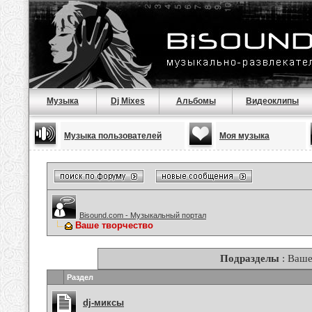
Музыка
Dj Mixes
Альбомы
Видеоклипы
Музыка пользователей
Моя музыка
Bisound.com - Музыкальный портал
Ваше творчество
Подразделы
: Ваше
Раздел
dj-миксы