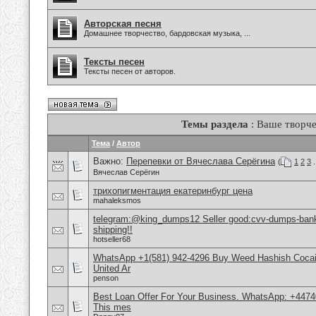
Авторская песня
Домашнее творчество, бардовская музыка, ...
Тексты песен
Тексты песен от авторов.
Темы раздела
: Ваше творче
Тема
/
Автор
Важно:
Перепевки от Вячеслава Серёгина
(
1
2
3
.
Вячеслав Серёгин
трихопигментация екатеринбург цена
mahaleksmos
telegram:@king_dumps12 Seller good:cvv-dumps-bankl
shipping!!
hotseller68
WhatsApp +1(581) 942-4296 Buy Weed Hashish Cocai
United Ar
penson
Best Loan Offer For Your Business. WhatsApp: +4474
This mes