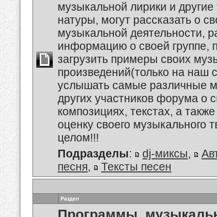
музыкальной лирики и другие
натуры, могут рассказать о с
музыкальной деятельности, р
информацию о своей группе, п
загрузить примеры своих му
произведений(только на наш се
услышать самые различные 
других участников форума о 
композициях, текстах, а также
оценку своего музыкального т
целом!!!
Подразделы
:
dj-миксы
,
Ав
песня
,
Тексты песен
Раздел
Программы, музыкальн