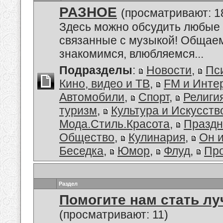
РАЗНОЕ
(просматривают: 1
Здесь можно обсудить любые 
связанные с музыкой! Общае
знакомимся, влюбляемся...
Подразделы
:
Новости
,
Пс
Кино, видео и ТВ
,
FM и Инте
Автомобили
,
Спорт
,
Религи
туризм
,
Культура и Искусств
Мода.Стиль.Красота
,
Праздн
Общество
,
Кулинария
,
Он 
Беседка
,
Юмор
,
Флуд
,
Пр
Раздел
Помогите нам стать лу
(просматривают: 11)