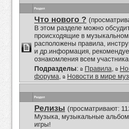
Раздел
Что нового ?
(просматрива
В этом разделе можно обсуди
происходящие в музыкальном 
расположены правила, инстру
и др.информация, рекоменду
ознакомления всем участник
Подразделы
:
Правила
,
Но
форума
,
Новости в мире му
Раздел
Релизы
(просматривают: 11
Музыка, музыкальные альбом
игры!