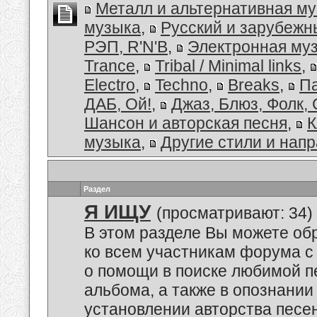
Металл и альтернативная м
музыка
,
Русский и зарубеж
РЭП, R'N'B
,
Электронная му
Trance
,
Tribal / Minimal links
,
Electro
,
Techno
,
Breaks
,
Па
ДАБ, Ой!
,
Джаз, Блюз, Фолк, 
Шансон и авторская песня
,
К
музыка
,
Другие стили и нап
Раздел
Я ИЩУ
(просматривают: 34)
В этом разделе Вы можете об
ко всем участникам форума с
о помощи в поиске любимой п
альбома, а также в опознании
установлении авторства песен