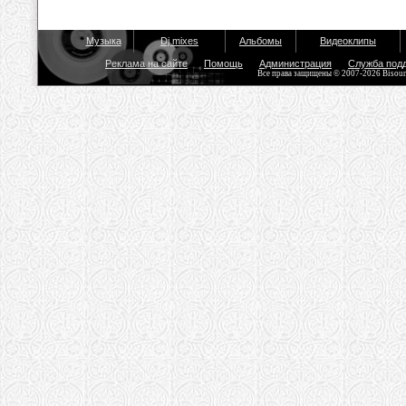
Музыка
Dj mixes
Альбомы
Видеоклипы
Реклама на сайте
Помощь
Администрация
Служба под
Все права защищены © 2007-2026 Bisou