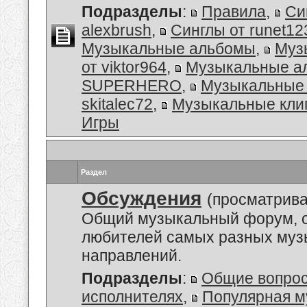
Подразделы
:
Правила
,
Си
alexbrush
,
Синглы от runet12
Музыкальные альбомы
,
Муз
от viktor964
,
Музыкальные а
SUPERHERO
,
Музыкальные 
skitalec72
,
Музыкальные кли
Игры
Раздел
Обсуждения
(просматрива
Общий музыкальный форум, 
любителей самых разных му
направлений.
Подразделы
:
Общие вопро
исполнителях
,
Популярная м