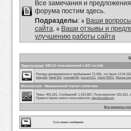
Все замечания и предложения
форума постим здесь.
Подразделы
:
Ваши вопросы
сайта
,
Ваши отзывы и предл
улучшению работы сайта
К
Присутствуют
: 848 (11 пользователей и 837 гостей)
Рекорд одновременного пребывания 72,056, это было 13.04.202
0dayddl
,
folefir350
,
hotseller68
,
huzam151
,
mtom78632
,
Munazzan
Bisound.com - Музыкальный портал статистика
Темы: 463,291, Сообщений: 1,423,867, Пользователи: 531,921,
Приветствуем нового пользователя,
playhitclubitcom
Все разделы пр
Есть новые сообщения