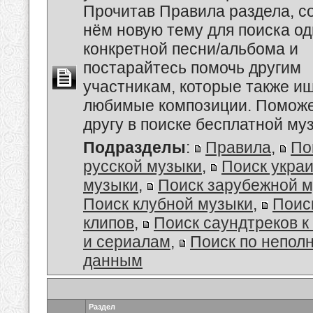
Прочитав Правила раздела, с
нём новую тему для поиска о
конкретной песни/альбома и
постарайтесь помочь другим
участникам, которые также и
любимые композиции. Поможе
другу в поиске бесплатной муз
Подразделы
:
Правила
,
По
русской музыки
,
Поиск укра
музыки
,
Поиск зарубежной 
Поиск клубной музыки
,
Поис
клипов
,
Поиск саундтреков 
и сериалам
,
Поиск по непол
данным
Раздел