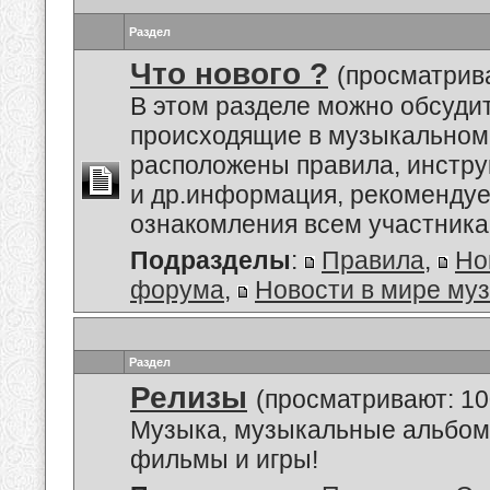
Раздел
Что нового ?
(просматрива
В этом разделе можно обсуди
происходящие в музыкальном 
расположены правила, инстру
и др.информация, рекоменду
ознакомления всем участник
Подразделы
:
Правила
,
Но
форума
,
Новости в мире му
Раздел
Релизы
(просматривают: 10
Музыка, музыкальные альбом
фильмы и игры!