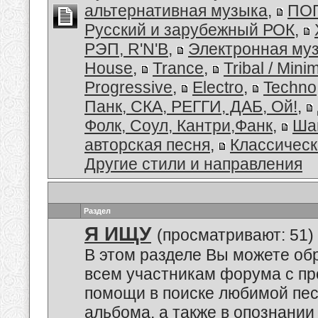
альтернативная музыка
,
ПОП
Русский и зарубежный РОК
,
РЭП, R'N'B
,
Электронная му
House
,
Trance
,
Tribal / Minim
Progressive
,
Electro
,
Techno
Панк, СКА, РЕГГИ, ДАБ, Ой!
,
Фолк, Соул, Кантри,Фанк
,
Ша
авторская песня
,
Классическ
Другие стили и направления
Раздел
Я ИЩУ
(просматривают: 51)
В этом разделе Вы можете обр
всем участникам форума с пр
помощи в поиске любимой пес
альбома, а также в опознании