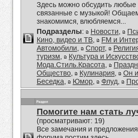
Здесь можно обсудить любые 
связанные с музыкой! Общае
знакомимся, влюбляемся...
Подразделы
:
Новости
,
Пс
Кино, видео и ТВ
,
FM и Инте
Автомобили
,
Спорт
,
Религи
туризм
,
Культура и Искусств
Мода.Стиль.Красота
,
Праздн
Общество
,
Кулинария
,
Он 
Беседка
,
Юмор
,
Флуд
,
Пр
Раздел
Помогите нам стать лу
(просматривают: 19)
Все замечания и предложения
форума постим здесь.