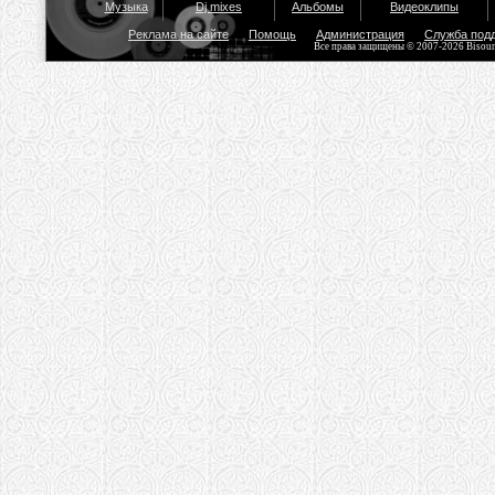
Музыка
Dj mixes
Альбомы
Видеоклипы
Реклама на сайте
Помощь
Администрация
Служба под
Все права защищены © 2007-2026 Bisou