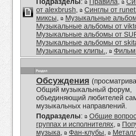
Подразделы
:
Правила
,
Си
от alexbrush
,
Синглы от rune
миксы
,
Музыкальные альбо
Музыкальные альбомы от vikt
Музыкальные альбомы от S
Музыкальные альбомы от skit
Музыкальные клипы.
,
Филь
Раздел
Обсуждения
(просматрива
Общий музыкальный форум,
объединяющий любителей са
музыкальных направлений.
Подразделы
:
Общие вопро
группах и исполнителях
,
Поп
музыка
,
Фан-клубы
,
Металл