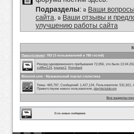
Подразделы
:
Ваши вопросы
сайта
,
Ваши отзывы и предл
улучшению работы сайта
К
Присутствуют
: 783 (3 пользователей и 780 гостей)
Рекорд одновременного пребывания 72,056, это было 13.04.202
cofffee124
,
kpupwr2
,
Romdastt
Bisound.com - Музыкальный портал статистика
Темы: 465,797, Сообщений: 1,427,134, Пользователи: 531,921,
Приветствуем нового пользователя,
playhitclubitcom
Все разделы пр
Есть новые сообщения