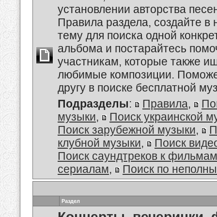
установлении авторства песе
Правила раздела, создайте в
тему для поиска одной конкре
альбома и постарайтесь помо
участникам, которые также и
любимые композиции. Поможе
другу в поиске бесплатной муз
Подразделы
:
Правила
,
По
музыки
,
Поиск украинской м
Поиск зарубежной музыки
,
П
клубной музыки
,
Поиск виде
Поиск саундтреков к фильмам
сериалам
,
Поиск по неполн
Раздел
Концерты, вечеринки,