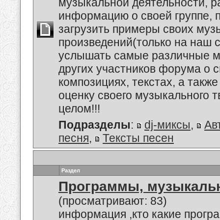
музыкальной деятельности, р
информацию о своей группе, п
загрузить примеры своих му
произведений(только на наш се
услышать самые различные 
других участников форума о 
композициях, текстах, а также
оценку своего музыкального т
целом!!!
Подразделы
:
dj-миксы
,
Ав
песня
,
Тексты песен
Раздел
Программы, музыкальн
(просматривают: 83)
информация ,кто какие прогр