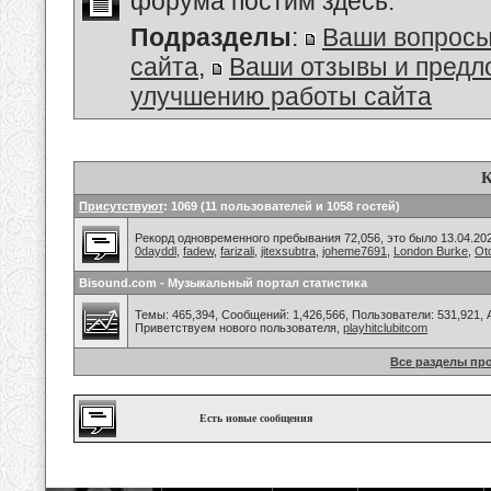
форума постим здесь.
Подразделы
:
Ваши вопросы
сайта
,
Ваши отзывы и предл
улучшению работы сайта
К
Присутствуют
: 1069 (11 пользователей и 1058 гостей)
Рекорд одновременного пребывания 72,056, это было 13.04.202
0dayddl
,
fadew
,
farizali
,
jitexsubtra
,
joheme7691
,
London Burke
,
Ot
Bisound.com - Музыкальный портал статистика
Темы: 465,394, Сообщений: 1,426,566, Пользователи: 531,921,
Приветствуем нового пользователя,
playhitclubitcom
Все разделы пр
Есть новые сообщения