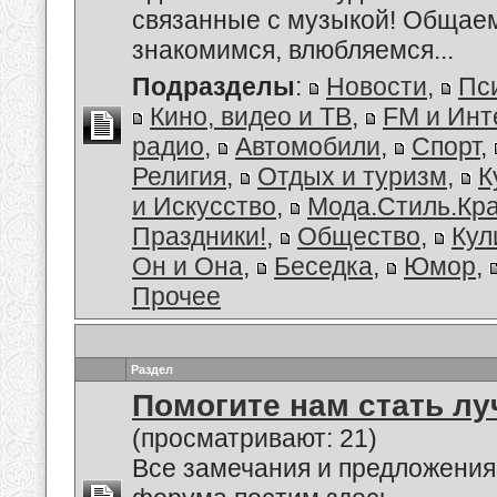
связанные с музыкой! Общае
знакомимся, влюбляемся...
Подразделы
:
Новости
,
Пс
Кино, видео и ТВ
,
FM и Инт
радио
,
Автомобили
,
Спорт
,
Религия
,
Отдых и туризм
,
К
и Искусство
,
Мода.Стиль.Кр
Праздники!
,
Общество
,
Кул
Он и Она
,
Беседка
,
Юмор
,
Прочее
Раздел
Помогите нам стать лу
(просматривают: 21)
Все замечания и предложения