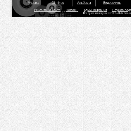
Музыка
Dj mixes
Альбомы
Видеоклипы
Реклама на сайте
Помощь
Администрация
Служба под
Все права защищены © 2007-2026 Bisou