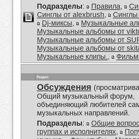
Подразделы
:
Правила
,
Си
Синглы от alexbrush
,
Синглы 
Dj-миксы
,
Музыкальные а
Музыкальные альбомы от vikt
Музыкальные альбомы от S
Музыкальные альбомы от skit
Музыкальные клипы.
,
Филь
Раздел
Обсуждения
(просматрива
Общий музыкальный форум,
объединяющий любителей са
музыкальных направлений.
Подразделы
:
Общие вопро
группах и исполнителях
,
Поп