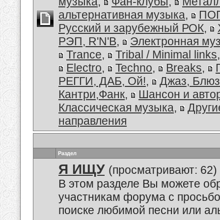
музыка
,
Фан-клубы
,
Металл
альтернативная музыка
,
ПОП
Русский и зарубежный РОК
,
РЭП, R'N'B
,
Электронная му
Trance
,
Tribal / Minimal links
Electro
,
Techno
,
Breaks
,
РЕГГИ, ДАБ, Ой!
,
Джаз, Блюз
Кантри,Фанк
,
Шансон и авто
Классическая музыка
,
Други
направления
Раздел
Я ИЩУ
(просматривают: 62)
В этом разделе Вы можете обр
участникам форума с просьбо
поиске любимой песни или аль