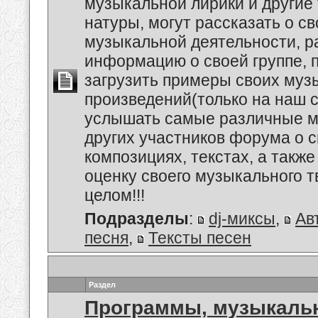
музыкальной лирики и другие
натуры, могут рассказать о с
музыкальной деятельности, р
информацию о своей группе, п
загрузить примеры своих му
произведений(только на наш се
услышать самые различные 
других участников форума о 
композициях, текстах, а также
оценку своего музыкального т
целом!!!
Подразделы
:
dj-миксы
,
Ав
песня
,
Тексты песен
Раздел
Программы, музыкальн