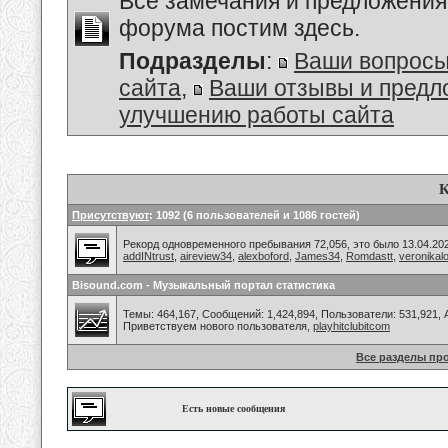
Все замечания и предложения
форума постим здесь.
Подразделы
:
Ваши вопросы
сайта
,
Ваши отзывы и предл
улучшению работы сайта
К
Присутствуют
: 1092 (6 пользователей и 1086 гостей)
Рекорд одновременного пребывания 72,056, это было 13.04.202
addINtrust
,
aireview34
,
alexboford
,
James34
,
Romdastt
,
veronikalo
Bisound.com - Музыкальный портал статистика
Темы: 464,167, Сообщений: 1,424,894, Пользователи: 531,921,
Приветствуем нового пользователя,
playhitclubitcom
Все разделы пр
Есть новые сообщения