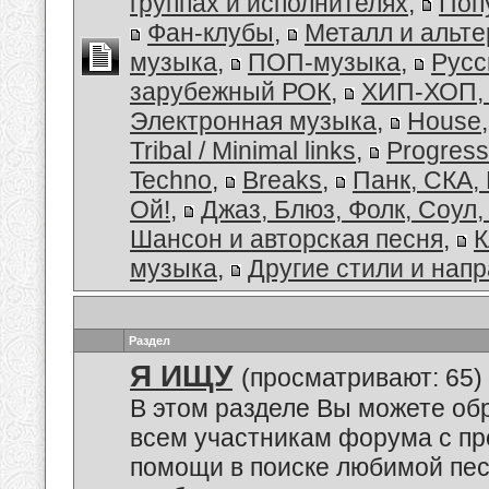
группах и исполнителях
,
Поп
Фан-клубы
,
Металл и альт
музыка
,
ПОП-музыка
,
Русс
зарубежный РОК
,
ХИП-ХОП, 
Электронная музыка
,
House
Tribal / Minimal links
,
Progress
Techno
,
Breaks
,
Панк, СКА,
Ой!
,
Джаз, Блюз, Фолк, Соул,
Шансон и авторская песня
,
К
музыка
,
Другие стили и нап
Раздел
Я ИЩУ
(просматривают: 65)
В этом разделе Вы можете обр
всем участникам форума с пр
помощи в поиске любимой пес