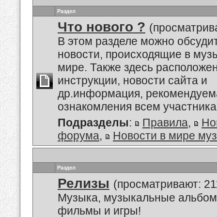
Раздел
Что нового ?
(просматрива
В этом разделе можно обсуди
новости, происходящие в му
мире. Также здесь расположе
инструкции, новости сайта и
др.информация, рекомендуем
ознакомления всем участник
Подразделы
:
Правила
,
Но
форума
,
Новости в мире му
Раздел
Релизы
(просматривают: 21
Музыка, музыкальные альбом
фильмы и игры!