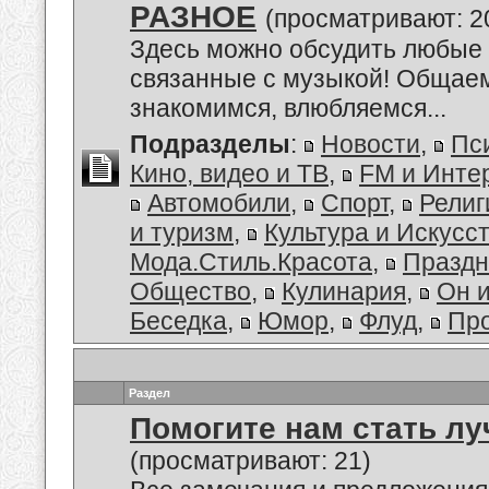
РАЗНОЕ
(просматривают: 2
Здесь можно обсудить любые 
связанные с музыкой! Общае
знакомимся, влюбляемся...
Подразделы
:
Новости
,
Пс
Кино, видео и ТВ
,
FM и Инте
Автомобили
,
Спорт
,
Религ
и туризм
,
Культура и Искусс
Мода.Стиль.Красота
,
Праздн
Общество
,
Кулинария
,
Он 
Беседка
,
Юмор
,
Флуд
,
Пр
Раздел
Помогите нам стать лу
(просматривают: 21)