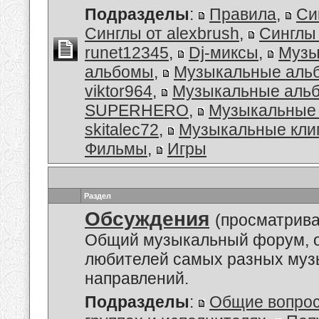
Подразделы
:
Правила
,
Си
Синглы от alexbrush
,
Синглы
runet12345
,
Dj-миксы
,
Музы
альбомы
,
Музыкальные аль
viktor964
,
Музыкальные альб
SUPERHERO
,
Музыкальные 
skitalec72
,
Музыкальные кли
Фильмы
,
Игры
Раздел
Обсуждения
(просматрива
Общий музыкальный форум, 
любителей самых разных му
направлений.
Подразделы
:
Общие вопро