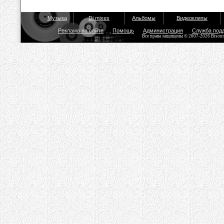
Музыка
Dj mixes
Альбомы
Видеоклипы
Реклама на сайте
Помощь
Администрация
Служба под
Все права защищены © 2007-2026 Bisou