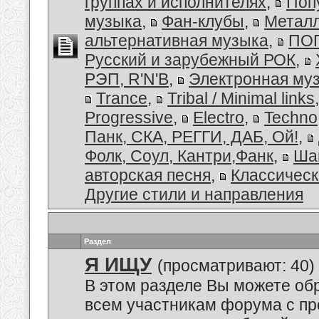
группах и исполнителях
,
Поп
музыка
,
Фан-клубы
,
Металл
альтернативная музыка
,
ПОП
Русский и зарубежный РОК
,
РЭП, R'N'B
,
Электронная му
Trance
,
Tribal / Minimal links
Progressive
,
Electro
,
Techno
Панк, СКА, РЕГГИ, ДАБ, Ой!
,
Фолк, Соул, Кантри,Фанк
,
Ша
авторская песня
,
Классическ
Другие стили и направления
Раздел
Я ИЩУ
(просматривают: 40)
В этом разделе Вы можете обр
всем участникам форума с пр