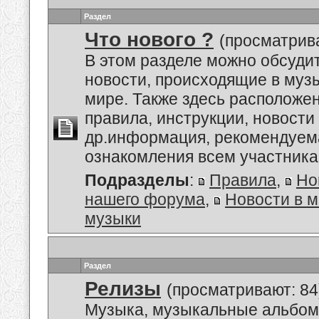
Раздел
Что нового ?
(просматрива
В этом разделе можно обсуди
новости, происходящие в му
мире. Также здесь расположе
правила, инструкции, новости
др.информация, рекомендуем
ознакомления всем участник
Подразделы
:
Правила
,
Но
нашего форума
,
Новости в 
музыки
Раздел
Релизы
(просматривают: 84
Музыка, музыкальные альбом