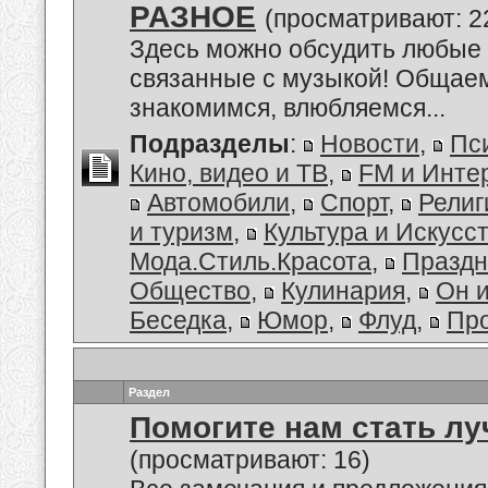
РАЗНОЕ
(просматривают: 2
Здесь можно обсудить любые 
связанные с музыкой! Общае
знакомимся, влюбляемся...
Подразделы
:
Новости
,
Пс
Кино, видео и ТВ
,
FM и Инте
Автомобили
,
Спорт
,
Религ
и туризм
,
Культура и Искусс
Мода.Стиль.Красота
,
Праздн
Общество
,
Кулинария
,
Он 
Беседка
,
Юмор
,
Флуд
,
Пр
Раздел
Помогите нам стать лу
(просматривают: 16)