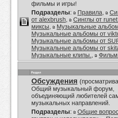
фильмы и игры!
Подразделы
:
Правила
,
Си
от alexbrush
,
Синглы от rune
миксы
,
Музыкальные альбо
Музыкальные альбомы от vikt
Музыкальные альбомы от S
Музыкальные альбомы от skit
Музыкальные клипы.
,
Филь
Раздел
Обсуждения
(просматрива
Общий музыкальный форум,
объединяющий любителей са
музыкальных направлений.
Подразделы
:
Общие вопро