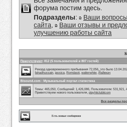
Все замечания и предложения
форума постим здесь.
Подразделы
:
Ваши вопросы
сайта
,
Ваши отзывы и предл
улучшению работы сайта
К
Присутствуют
: 812 (5 пользователей и 807 гостей)
Рекорд одновременного пребывания 72,056, это было 13.04.202
fahadhussain
,
jassica
,
Romdastt
,
walterwhite
,
Йайвкач
Bisound.com - Музыкальный портал статистика
Темы: 465,050, Сообщений: 1,426,086, Пользователи: 531,921,
Приветствуем нового пользователя,
playhitclubitcom
Все разделы пр
Есть новые сообщения