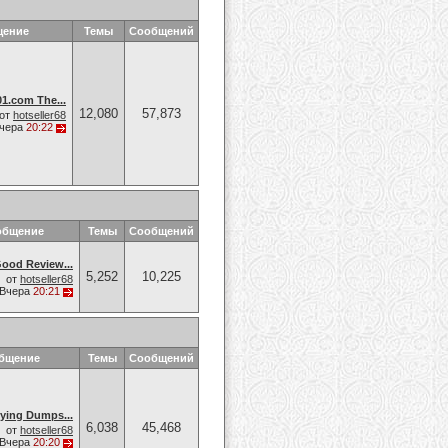
щение
Темы
Сообщений
.com The...
12,080
57,873
от
hotseller68
чера
20:22
общение
Темы
Сообщений
od Review...
5,252
10,225
от
hotseller68
Вчера
20:21
общение
Темы
Сообщений
ing Dumps...
6,038
45,468
от
hotseller68
Вчера
20:20