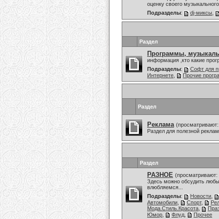
оценку своего музыкального 
Подразделы
:
dj-миксы
,
Раздел
Программы, музыкаль
информация ,кто какие про
Подразделы
:
Софт для п
Интернете
,
Прочие прог
Раздел
Реклама
(просматривают:
Раздел для полезной рекла
Раздел
РАЗНОЕ
(просматривают: 
Здесь можно обсудить любы
влюбляемся...
Подразделы
:
Новости
,
Автомобили
,
Спорт
,
Ре
Мода.Стиль.Красота
,
Праз
Юмор
,
Флуд
,
Прочее