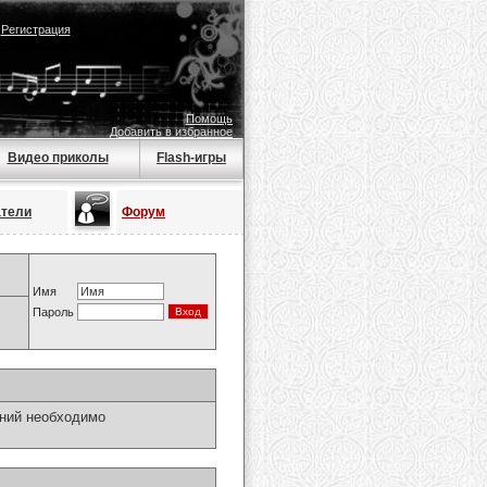
|
Регистрация
Помощь
Добавить в избранное
Видео приколы
Flash-игры
атели
Форум
Имя
Пароль
ний необходимо