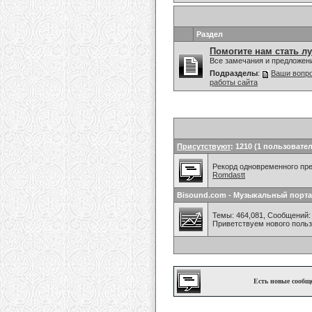
Раздел
Помогите нам стать л
Все замечания и предложен
Подразделы
:
Ваши вопро
работы сайта
Присутствуют
: 1210 (1 пользовател
Рекорд одновременного преб
Romdastt
Bisound.com - Музыкальный порта
Темы: 464,081, Сообщений: 
Приветствуем нового поль
Есть новые сообщ