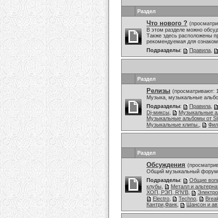
Раздел
Что нового ?
(просматри
В этом разделе можно обсу
Также здесь расположены пр
рекомендуемая для ознаком
Подразделы
:
Правила
,
Раздел
Релизы
(просматривают: 
Музыка, музыкальные альбо
Подразделы
:
Правила
,
Dj-миксы
,
Музыкальные 
Музыкальные альбомы от
Музыкальные клипы.
,
Фи
Раздел
Обсуждения
(просматрив
Общий музыкальный форум,
Подразделы
:
Общие воп
клубы
,
Металл и альтерн
ХОП, РЭП, R'N'B
,
Электро
Electro
,
Techno
,
Brea
Кантри,Фанк
,
Шансон и ав