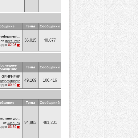
ообщение
Темы
Сообщений
velopment...
36,015
40,677
от
jitexsubtra
годня
02:03
Последнее
Темы
Сообщений
ообщение
GFHFHFHF
49,169
106,416
gfghgfgfdggfd
годня
00:49
общение
Темы
Сообщений
астини до...
94,883
481,201
от
AliceFox
годня
03:39