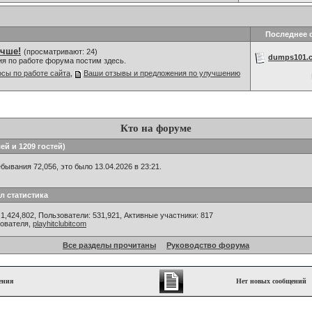
Последнее 
учше!
(просматривают: 24)
dumps101.c
ия по работе форума постим здесь.
сы по работе сайта
,
Ваши отзывы и предложения по улучшению
Кто на форуме
ей и 1209 гостей)
ывания 72,056, это было 13.04.2026 в 23:21.
л статистика
1,424,802, Пользователи: 531,921,
Активные участники: 817
зователя,
playhitclubitcom
Все разделы прочитаны
Руководство форума
ения
Нет новых сообщений