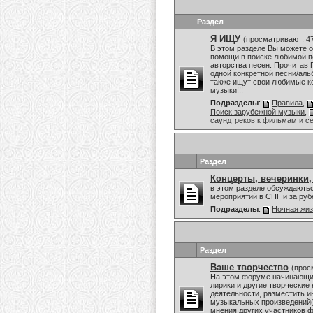
Раздел
Я ИЩУ
(просматривают: 4
В этом разделе Вы можете о
помощи в поиске любимой пе
авторства песен. Прочитав 
одной конкретной песни/аль
также ищут свои любимые к
музыки!!!
Подразделы
:
Правила
,
Поиск зарубежной музыки
,
саундтреков к фильмам и с
Раздел
Концерты, вечеринки,
в этом разделе обсуждаютьс
мероприятий в СНГ и за ру
Подразделы
:
Ночная жи
Раздел
Ваше творчество
(прос
На этом форуме начинающие
лирики и другие творческие
деятельности, разместить и
музыкальных произведений(
мнения других участников ф