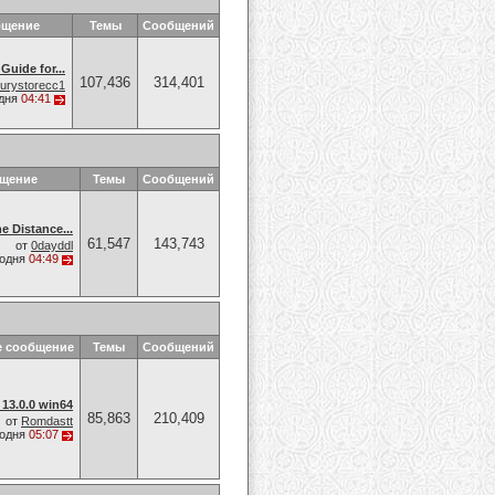
бщение
Темы
Сообщений
Guide for...
107,436
314,401
xurystorecc1
дня
04:41
бщение
Темы
Сообщений
e Distance...
61,547
143,743
от
0dayddl
годня
04:49
е сообщение
Темы
Сообщений
 13.0.0 win64
85,863
210,409
от
Romdastt
годня
05:07