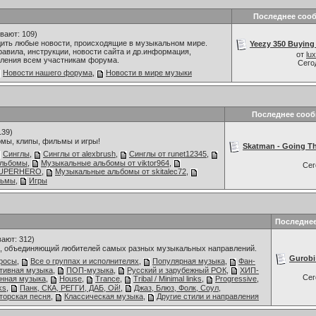
Последнее соо
вают: 109)
дить любые новости, происходящие в музыкальном мире.
Yeezy 350 Buying 
авила, инструкции, новости сайта и др.информация,
от
lu
ления всем участникам форума.
Сего
Новости нашего форума
,
Новости в мире музыки
Последнее соо
139)
мы, клипы, фильмы и игры!
Skatman - Going Th
Синглы
,
Синглы от alexbrush
,
Синглы от runet12345
,
альбомы
,
Музыкальные альбомы от viktor964
,
Се
 SUPERHERO
,
Музыкальные альбомы от skitalec72
,
льмы
,
Игры
Последне
ают: 312)
 объединяющий любителей самых разных музыкальных направлений.
Gurobi
росы
,
Все о группах и исполнителях
,
Популярная музыка
,
Фан-
ативная музыка
,
ПОП-музыка
,
Русский и зарубежный РОК
,
ХИП-
Се
нная музыка
,
House
,
Trance
,
Tribal / Minimal links
,
Progressive
,
ks
,
Панк, СКА, РЕГГИ, ДАБ, Ой!
,
Джаз, Блюз, Фолк, Соул,
торская песня
,
Классическая музыка
,
Другие стили и направления