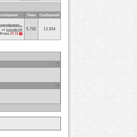
сообщение
Темы
Сообщений
om>/dumps...
5,792
13,934
от
hotseller68
Вчера
20:18