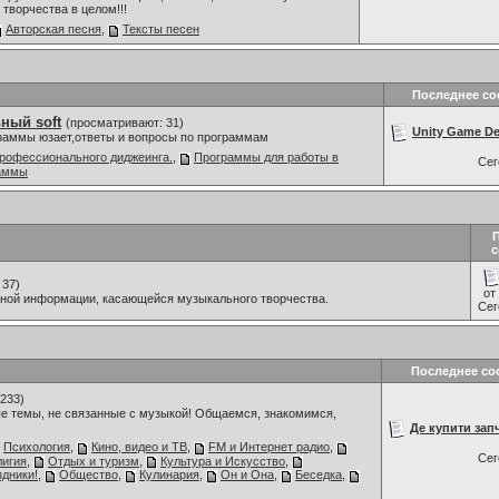
творчества в целом!!!
Авторская песня
,
Тексты песен
Последнее с
ный soft
(просматривают: 31)
Unity Game De
граммы юзает,ответы и вопросы по программам
рофессионального диджеинга.
,
Программы для работы в
Се
раммы
с
 37)
от
мной информации, касающейся музыкального творчества.
Се
Последнее со
233)
е темы, не связанные с музыкой! Общаемся, знакомимся,
Де купити запч
Психология
,
Кино, видео и ТВ
,
FM и Интернет радио
,
Се
лигия
,
Отдых и туризм
,
Культура и Искусство
,
дники!
,
Общество
,
Кулинария
,
Он и Она
,
Беседка
,