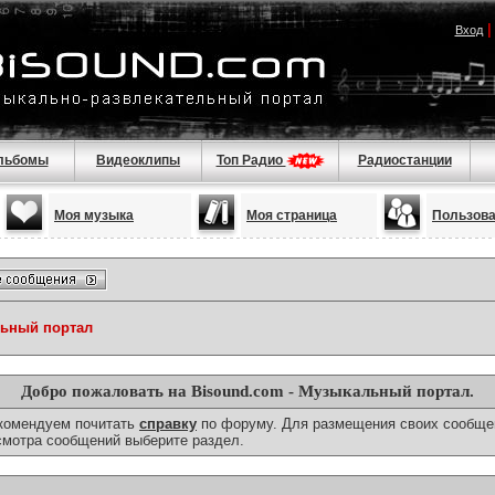
Вход
льбомы
Видеоклипы
Топ Радио
Радиостанции
Моя музыка
Моя страница
Пользов
льный портал
Добро пожаловать на Bisound.com - Музыкальный портал.
екомендуем почитать
справку
по форуму. Для размещения своих сообще
смотра сообщений выберите раздел.