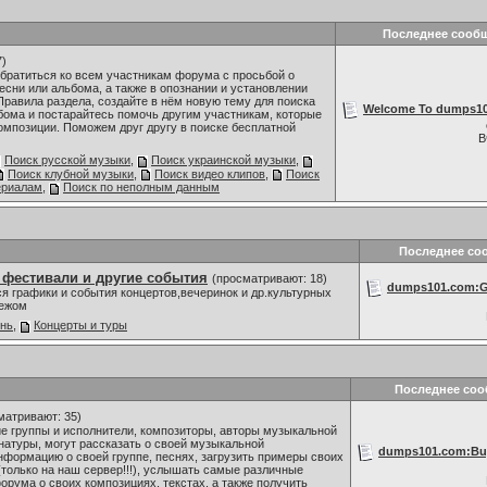
Последнее сооб
7)
братиться ко всем участникам форума с просьбой о
сни или альбома, а также в опознании и установлении
Правила раздела, создайте в нём новую тему для поиска
Welcome To dumps101
бома и постарайтесь помочь другим участникам, которые
омпозиции. Поможем друг другу в поиске бесплатной
В
Поиск русской музыки
,
Поиск украинской музыки
,
Поиск клубной музыки
,
Поиск видео клипов
,
Поиск
ериалам
,
Поиск по неполным данным
Последнее со
 фестивали и другие события
(просматривают: 18)
dumps101.com:Go
я графики и события концертов,вечеринок и др.культурных
бежом
знь
,
Концерты и туры
Последнее со
матривают: 35)
 группы и исполнители, композиторы, авторы музыкальной
 натуры, могут рассказать о своей музыкальной
dumps101.com:Buy
нформацию о своей группе, песнях, загрузить примеры своих
только на наш сервер!!!), услышать самые различные
орума о своих композициях, текстах, а также получить