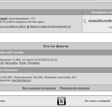
Последнее со
учше!
(просматривают: 37)
dumps201.net:Bes
ия по работе форума постим здесь.
сы по работе сайта
,
Ваши отзывы и предложения по
С
Кто на форуме
ей и 1217 гостей)
ывания 72,056, это было 13.04.2026 в 23:21.
y00
,
jitexsubtra
,
Koote
,
Romdastt
л статистика
1,424,993, Пользователи: 531,921,
Активные участники: 817
зователя,
playhitclubitcom
Все разделы прочитаны
Руководство форума
ения
Нет новых сообщений