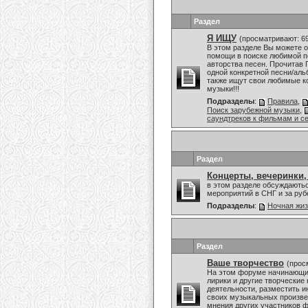
Раздел
Я ИЩУ
(просматривают: 6
В этом разделе Вы можете о
помощи в поиске любимой пе
авторства песен. Прочитав 
одной конкретной песни/аль
также ищут свои любимые к
музыки!!!
Подразделы
:
Правила
,
Поиск зарубежной музыки
,
саундтреков к фильмам и с
Раздел
Концерты, вечеринки,
в этом разделе обсуждаютьс
мероприятий в СНГ и за ру
Подразделы
:
Ночная жи
Раздел
Ваше творчество
(прос
На этом форуме начинающие
лирики и другие творческие
деятельности, разместить и
своих музыкальных произве
мнения других участников ф