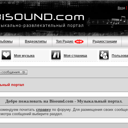
Вход
льбомы
Видеоклипы
Топ Радио
Радиостанции
Моя музыка
Моя страница
Пользов
льный портал
Добро пожаловать на Bisound.com - Музыкальный портал.
екомендуем почитать
справку
по форуму. Для размещения своих сообще
смотра сообщений выберите раздел.