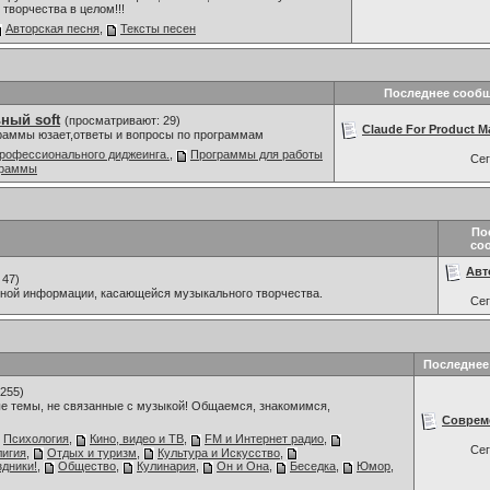
творчества в целом!!!
Авторская песня
,
Тексты песен
Последнее сооб
ный soft
(просматривают: 29)
Claude For Product M
граммы юзает,ответы и вопросы по программам
рофессионального диджеинга.
,
Программы для работы
Се
граммы
По
со
Авт
 47)
мной информации, касающейся музыкального творчества.
Се
Последнее
255)
е темы, не связанные с музыкой! Общаемся, знакомимся,
Соврем
Психология
,
Кино, видео и ТВ
,
FM и Интернет радио
,
Се
лигия
,
Отдых и туризм
,
Культура и Искусство
,
дники!
,
Общество
,
Кулинария
,
Он и Она
,
Беседка
,
Юмор
,