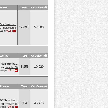
щение
Темы
Сообщений
vv Dumps...
12,090
57,883
от
hotseller68
годня
09:54
бщение
Темы
Сообщений
sell dumps...
5,256
10,229
от
hotseller68
егодня
09:53
бщение
Темы
Сообщений
V Shop buy...
6,043
45,473
от
hotseller68
егодня
09:53