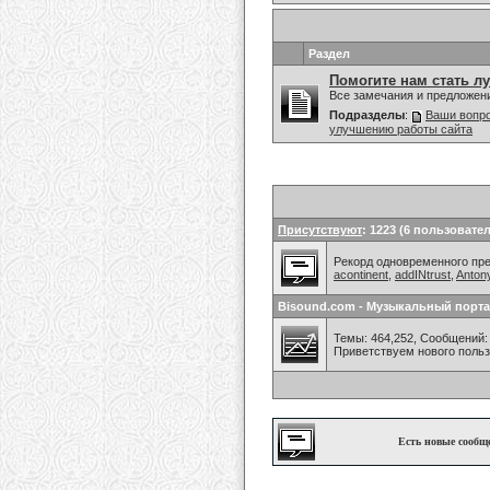
Раздел
Помогите нам стать л
Все замечания и предложен
Подразделы
:
Ваши вопро
улучшению работы сайта
Присутствуют
: 1223 (6 пользовател
Рекорд одновременного преб
acontinent
,
addINtrust
,
Anton
Bisound.com - Музыкальный порта
Темы: 464,252, Сообщений: 
Приветствуем нового поль
Есть новые сообщ