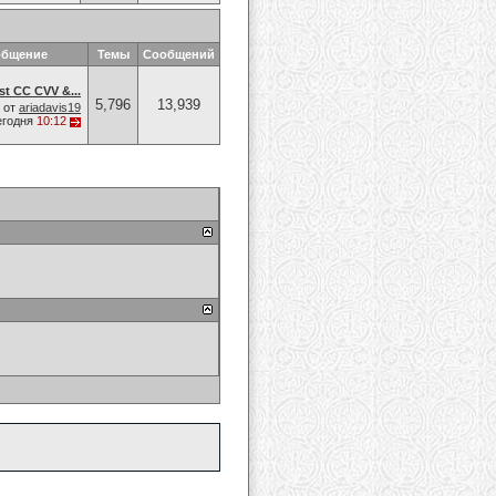
общение
Темы
Сообщений
t CC CVV &...
5,796
13,939
от
ariadavis19
егодня
10:12