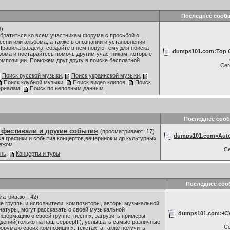
Последнее сооб
9)
братиться ко всем участникам форума с просьбой о
сни или альбома, а также в опознании и установлении
Правила раздела, создайте в нём новую тему для поиска
dumps101.com:Top C
бома и постарайтесь помочь другим участникам, которые
омпозиции. Поможем друг другу в поиске бесплатной
Се
Поиск русской музыки
,
Поиск украинской музыки
,
Поиск клубной музыки
,
Поиск видео клипов
,
Поиск
ериалам
,
Поиск по неполным данным
Последнее соо
 фестивали и другие события
(просматривают: 17)
dumps101.com>Auto 
я графики и события концертов,вечеринок и др.культурных
бежом
С
знь
,
Концерты и туры
Последнее соо
матривают: 42)
 группы и исполнители, композиторы, авторы музыкальной
 натуры, могут рассказать о своей музыкальной
dumps101.com>/CV
нформацию о своей группе, песнях, загрузить примеры
дений(только на наш сервер!!!), услышать самые различные
С
орума о своих композициях, текстах, а также получить