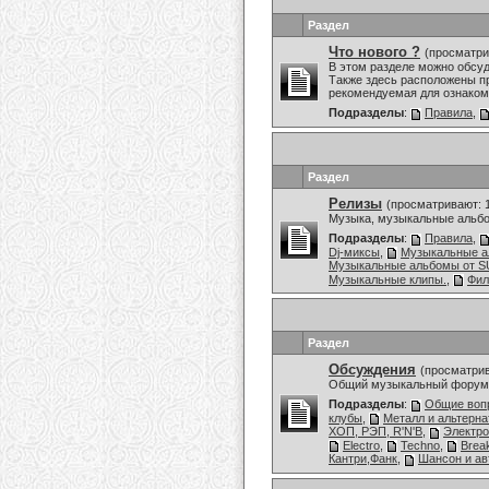
Раздел
Что нового ?
(просматри
В этом разделе можно обсу
Также здесь расположены пр
рекомендуемая для ознаком
Подразделы
:
Правила
,
Раздел
Релизы
(просматривают: 
Музыка, музыкальные альбо
Подразделы
:
Правила
,
Dj-миксы
,
Музыкальные 
Музыкальные альбомы от
Музыкальные клипы.
,
Фи
Раздел
Обсуждения
(просматрив
Общий музыкальный форум,
Подразделы
:
Общие воп
клубы
,
Металл и альтерн
ХОП, РЭП, R'N'B
,
Электро
Electro
,
Techno
,
Brea
Кантри,Фанк
,
Шансон и ав