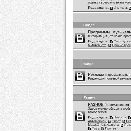
оценку своего музыкального 
Подразделы
:
dj-миксы
,
Раздел
Программы, музыкаль
информация ,кто какие про
Подразделы
:
Софт для п
в Интернете
,
Прочие про
Раздел
Реклама
(просматривают:
Раздел для полезной рекла
Раздел
РАЗНОЕ
(просматривают: 
Здесь можно обсудить любы
влюбляемся...
Подразделы
:
Новости
,
Автомобили
,
Спорт
,
Ре
Мода.Стиль.Красота
,
Праз
Флуд
,
Прочее