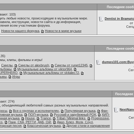
Последнее соо
вают: 103)
дить любые новости, происходящие в музыкальном мире.
Dentist in Brampto
авила, инструкции, новости сайта и др.информация,
от
ления всем участникам форума.
Сего
Новости нашего форума
,
Новости в мире музыки
Последнее сооб
135)
мы, клипы, фильмы и игры!
dumps101.com:Buyi
Синглы
,
Синглы от alexbrush
,
Синглы от runet12345
,
альбомы
,
Музыкальные альбомы от viktor964
,
Се
 SUPERHERO
,
Музыкальные альбомы от skitalec72
,
льмы
,
Игры
Последнее
ают: 274)
 объединяющий любителей самых разных музыкальных направлений.
NextNano
росы
,
Все о группах и исполнителях
,
Популярная музыка
,
Фан-
ативная музыка
,
ПОП-музыка
,
Русский и зарубежный РОК
,
ХИП-
Се
нная музыка
,
House
,
Trance
,
Tribal / Minimal links
,
Progressive
,
ks
,
Панк, СКА, РЕГГИ, ДАБ, Ой!
,
Джаз, Блюз, Фолк, Соул,
торская песня
,
Классическая музыка
,
Другие стили и направления