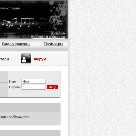
|
Регистрация
Помощь
Добавить в избранное
Видео приколы
Flash-игры
атели
Форум
Имя
Пароль
ний необходимо