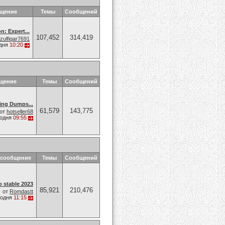
бщение
Темы
Сообщений
n: Expert...
107,452
314,419
zulfiqar7691
дня
10:20
щение
Темы
Сообщений
ng Dumps...
61,579
143,775
от
hotseller68
годня
09:55
 сообщение
Темы
Сообщений
 stable 2023
85,921
210,476
от
Romdastt
годня
11:15