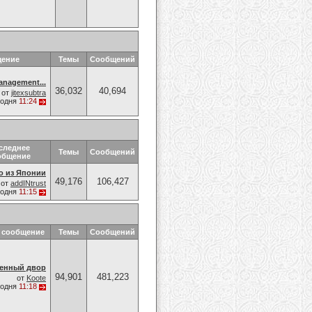
щение
Темы
Сообщений
anagement...
36,032
40,694
от
jitexsubtra
годня
11:24
следнее
Темы
Сообщений
общение
о из Японии
49,176
106,427
от
addINtrust
годня
11:15
 сообщение
Темы
Сообщений
енный двор
94,901
481,223
от
Koote
годня
11:18