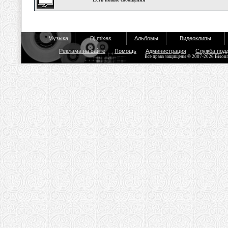
Музыка
Dj mixes
Альбомы
Видеоклипы
Реклама на сайте
Помощь
Администрация
Служба под
Все права защищены © 2007-2026 Bisou