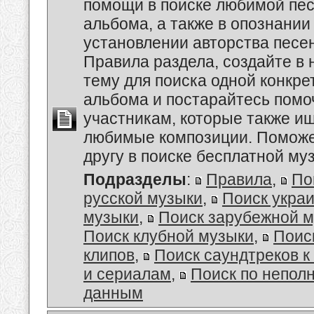
помощи в поиске любимой пес
альбома, а также в опознании
установлении авторства песе
Правила раздела, создайте в
тему для поиска одной конкре
альбома и постарайтесь помо
участникам, которые также и
любимые композиции. Поможе
другу в поиске бесплатной муз
Подразделы
:
Правила
,
По
русской музыки
,
Поиск укра
музыки
,
Поиск зарубежной 
Поиск клубной музыки
,
Поис
клипов
,
Поиск саундтреков 
и сериалам
,
Поиск по непол
данным