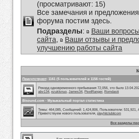
(просматривают: 15)
Все замечания и предложения
форума постим здесь.
Подразделы
:
Ваши вопросы
сайта
,
Ваши отзывы и предл
улучшению работы сайта
К
Присутствуют
: 1161 (5 пользователей и 1156 гостей)
Рекорд одновременного пребывания 72,056, это было 13.04.202
abv134
,
ezuklsnuo
,
James34
,
PixelRanger
,
Romdastt
Bisound.com - Музыкальный портал статистика
Темы: 464,085, Сообщений: 1,424,806, Пользователи: 531,921,
Приветствуем нового пользователя,
playhitclubitcom
Все разделы пр
Есть новые сообщения