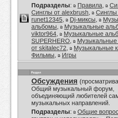
Подразделы
:
Правила
,
Си
Синглы от alexbrush
,
Синглы
runet12345
,
Dj-миксы
,
Музы
альбомы
,
Музыкальные аль
viktor964
,
Музыкальные альб
SUPERHERO
,
Музыкальные
от skitalec72
,
Музыкальные к
Фильмы
,
Игры
Раздел
Обсуждения
(просматрива
Общий музыкальный форум,
объединяющий любителей са
музыкальных направлений.
Подразделы
:
Общие вопро