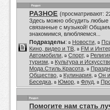
Раздел
РАЗНОЕ
(просматривают: 2
Здесь можно обсудить любые 
связанные с музыкой! Общае
знакомимся, влюбляемся...
Подразделы
:
Новости
,
Пс
Кино, видео и ТВ
,
FM и Инте
Автомобили
,
Спорт
,
Религи
туризм
,
Культура и Искусств
Мода.Стиль.Красота
,
Праздн
Общество
,
Кулинария
,
Он 
Беседка
,
Юмор
,
Флуд
,
Пр
Раздел
Помогите нам стать лу