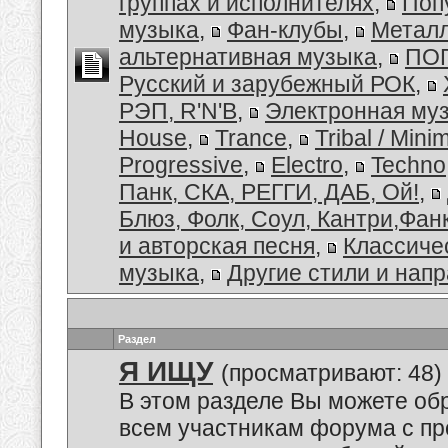
группах и исполнителях
,
Поп
музыка
,
Фан-клубы
,
Металл
альтернативная музыка
,
ПОП
Русский и зарубежный РОК
,
РЭП, R'N'B
,
Электронная му
House
,
Trance
,
Tribal / Minim
Progressive
,
Electro
,
Techno
Панк, СКА, РЕГГИ, ДАБ, Ой!
,
Блюз, Фолк, Соул, Кантри,Фан
и авторская песня
,
Классиче
музыка
,
Другие стили и нап
Раздел
Я ИЩУ
(просматривают: 48)
В этом разделе Вы можете обр
всем участникам форума с пр