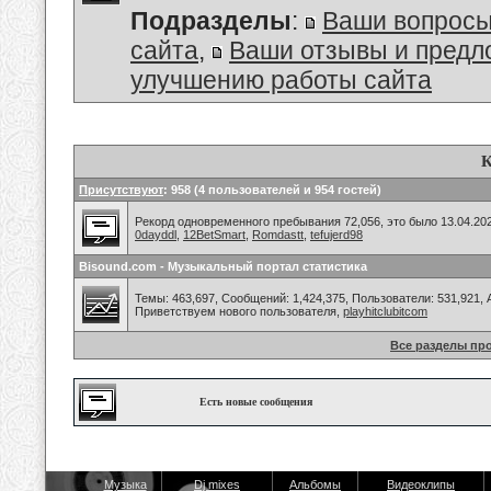
Подразделы
:
Ваши вопросы
сайта
,
Ваши отзывы и предл
улучшению работы сайта
К
Присутствуют
: 958 (4 пользователей и 954 гостей)
Рекорд одновременного пребывания 72,056, это было 13.04.202
0dayddl
,
12BetSmart
,
Romdastt
,
tefujerd98
Bisound.com - Музыкальный портал статистика
Темы: 463,697, Сообщений: 1,424,375, Пользователи: 531,921,
Приветствуем нового пользователя,
playhitclubitcom
Все разделы пр
Есть новые сообщения
Музыка
Dj mixes
Альбомы
Видеоклипы