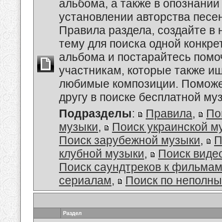
альбома, а также в опознании
установлении авторства песе
Правила раздела, создайте в
тему для поиска одной конкре
альбома и постарайтесь помо
участникам, которые также и
любимые композиции. Поможе
другу в поиске бесплатной муз
Подразделы
:
Правила
,
По
музыки
,
Поиск украинской м
Поиск зарубежной музыки
,
П
клубной музыки
,
Поиск виде
Поиск саундтреков к фильмам
сериалам
,
Поиск по неполн
Раздел