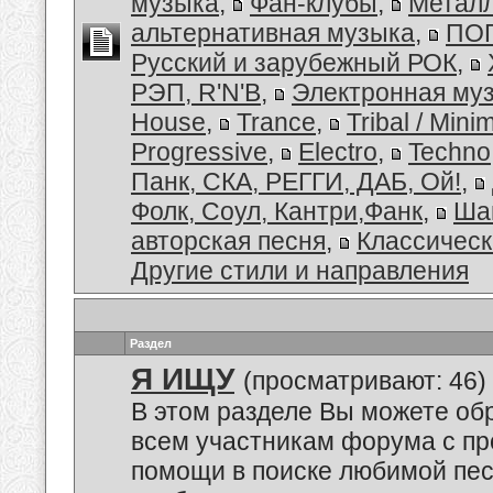
музыка
,
Фан-клубы
,
Металл
альтернативная музыка
,
ПОП
Русский и зарубежный РОК
,
РЭП, R'N'B
,
Электронная му
House
,
Trance
,
Tribal / Minim
Progressive
,
Electro
,
Techno
Панк, СКА, РЕГГИ, ДАБ, Ой!
,
Фолк, Соул, Кантри,Фанк
,
Ша
авторская песня
,
Классическ
Другие стили и направления
Раздел
Я ИЩУ
(просматривают: 46)
В этом разделе Вы можете обр
всем участникам форума с пр
помощи в поиске любимой пес