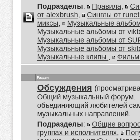
Подразделы
:
Правила
,
Си
от alexbrush
,
Синглы от rune
миксы
,
Музыкальные альбо
Музыкальные альбомы от vikt
Музыкальные альбомы от S
Музыкальные альбомы от skit
Музыкальные клипы.
,
Филь
Раздел
Обсуждения
(просматрива
Общий музыкальный форум,
объединяющий любителей са
музыкальных направлений.
Подразделы
:
Общие вопро
группах и исполнителях
,
Поп