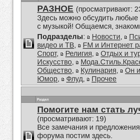
РАЗНОЕ
(просматривают: 2
Здесь можно обсудить любые 
с музыкой! Общаемся, знакоми
Подразделы
:
Новости
,
Пс
видео и ТВ
,
FM и Интернет 
Спорт
,
Религия
,
Отдых и ту
Искусство
,
Мода.Стиль.Крас
Общество
,
Кулинария
,
Он 
Юмор
,
Флуд
,
Прочее
Раздел
Помогите нам стать лу
(просматривают: 19)
Все замечания и предложения
форума постим здесь.