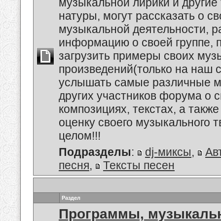
музыкальной лирики и другие
натуры, могут рассказать о с
музыкальной деятельности, р
информацию о своей группе, п
загрузить примеры своих му
произведений(только на наш се
услышать самые различные 
других участников форума о 
композициях, текстах, а также
оценку своего музыкального т
целом!!!
Подразделы
:
dj-миксы
,
Ав
песня
,
Тексты песен
Раздел
Программы, музыкальн