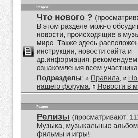
Раздел
Что нового ?
(просматрива
В этом разделе можно обсуди
новости, происходящие в му
мире. Также здесь расположе
инструкции, новости сайта и
др.информация, рекомендуем
ознакомления всем участник
Подразделы
:
Правила
,
Но
нашего форума
,
Новости в 
Раздел
Релизы
(просматривают: 11
Музыка, музыкальные альбом
фильмы и игры!