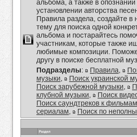
альбома, а также в опознании
установлении авторства песе
Правила раздела, создайте в
тему для поиска одной конкре
альбома и постарайтесь помо
участникам, которые также и
любимые композиции. Поможе
другу в поиске бесплатной муз
Подразделы
:
Правила
,
По
музыки
,
Поиск украинской м
Поиск зарубежной музыки
,
П
клубной музыки
,
Поиск виде
Поиск саундтреков к фильмам
сериалам
,
Поиск по неполн
Раздел