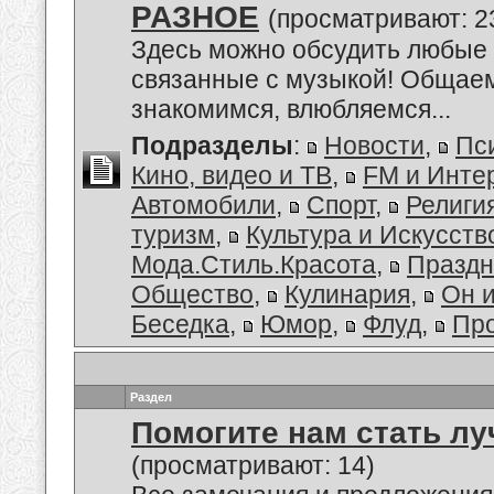
РАЗНОЕ
(просматривают: 2
Здесь можно обсудить любые 
связанные с музыкой! Общае
знакомимся, влюбляемся...
Подразделы
:
Новости
,
Пс
Кино, видео и ТВ
,
FM и Инте
Автомобили
,
Спорт
,
Религи
туризм
,
Культура и Искусств
Мода.Стиль.Красота
,
Праздн
Общество
,
Кулинария
,
Он 
Беседка
,
Юмор
,
Флуд
,
Пр
Раздел
Помогите нам стать лу
(просматривают: 14)