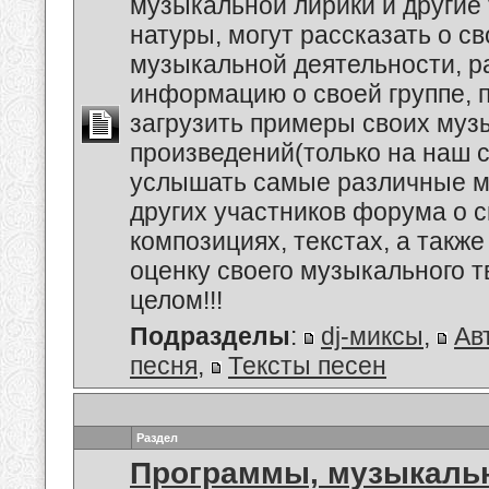
музыкальной лирики и другие
натуры, могут рассказать о с
музыкальной деятельности, р
информацию о своей группе, п
загрузить примеры своих му
произведений(только на наш се
услышать самые различные 
других участников форума о 
композициях, текстах, а также
оценку своего музыкального т
целом!!!
Подразделы
:
dj-миксы
,
Ав
песня
,
Тексты песен
Раздел
Программы, музыкальн