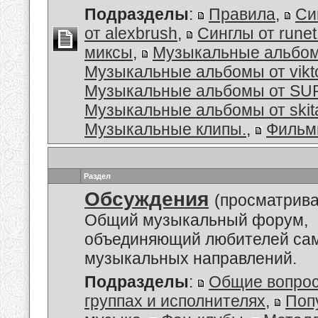
Подразделы
:
Правила
,
Си
от alexbrush
,
Синглы от rune
миксы
,
Музыкальные альбо
Музыкальные альбомы от vikt
Музыкальные альбомы от S
Музыкальные альбомы от skit
Музыкальные клипы.
,
Филь
Раздел
Обсуждения
(просматрива
Общий музыкальный форум,
объединяющий любителей са
музыкальных направлений.
Подразделы
:
Общие вопро
группах и исполнителях
,
Поп