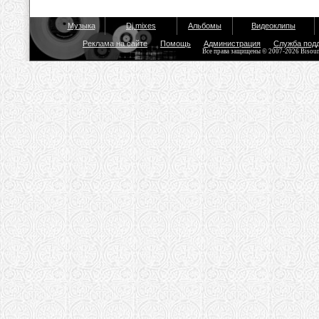
Музыка
Dj mixes
Альбомы
Видеоклипы
Реклама на сайте
Помощь
Администрация
Служба под
Все права защищены © 2007-2026 Bisou