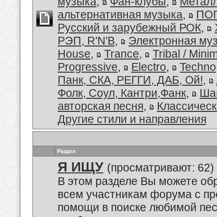
музыка
,
Фан-клубы
,
Металл
альтернативная музыка
,
ПОП
Русский и зарубежный РОК
,
РЭП, R'N'B
,
Электронная му
House
,
Trance
,
Tribal / Minim
Progressive
,
Electro
,
Techno
Панк, СКА, РЕГГИ, ДАБ, Ой!
,
Фолк, Соул, Кантри,Фанк
,
Ша
авторская песня
,
Классическ
Другие стили и направления
Раздел
Я ИЩУ
(просматривают: 62)
В этом разделе Вы можете обр
всем участникам форума с пр
помощи в поиске любимой пес