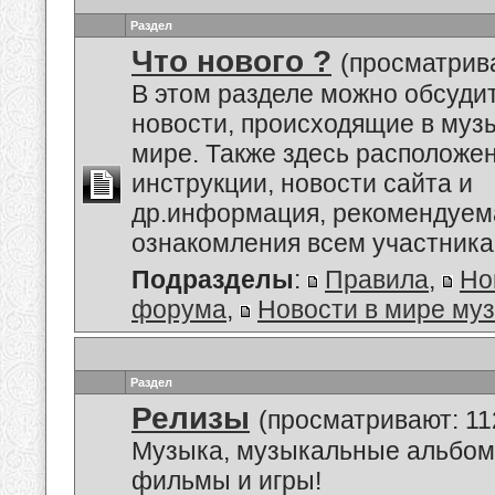
Раздел
Что нового ?
(просматрива
В этом разделе можно обсуди
новости, происходящие в му
мире. Также здесь расположе
инструкции, новости сайта и
др.информация, рекомендуем
ознакомления всем участник
Подразделы
:
Правила
,
Но
форума
,
Новости в мире му
Раздел
Релизы
(просматривают: 11
Музыка, музыкальные альбом
фильмы и игры!