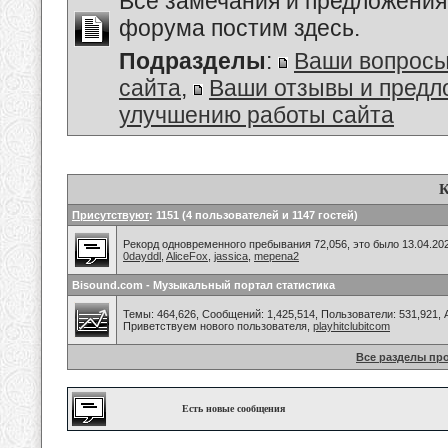
Все замечания и предложения
форума постим здесь.
Подразделы
:
Ваши вопросы
сайта
,
Ваши отзывы и предл
улучшению работы сайта
К
Присутствуют
: 1151 (4 пользователей и 1147 гостей)
Рекорд одновременного пребывания 72,056, это было 13.04.202
0dayddl
,
AliceFox
,
jassica
,
mepena2
Bisound.com - Музыкальный портал статистика
Темы: 464,626, Сообщений: 1,425,514, Пользователи: 531,921,
Приветствуем нового пользователя,
playhitclubitcom
Все разделы пр
Есть новые сообщения