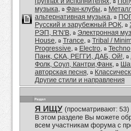
группах и исполнителях
,
Поп
музыка
,
Фан-клубы
,
Металл
альтернативная музыка
,
ПОП
Русский и зарубежный РОК
,
РЭП, R'N'B
,
Электронная му
House
,
Trance
,
Tribal / Minim
Progressive
,
Electro
,
Techno
Панк, СКА, РЕГГИ, ДАБ, Ой!
,
Фолк, Соул, Кантри,Фанк
,
Ша
авторская песня
,
Классическ
Другие стили и направления
Раздел
Я ИЩУ
(просматривают: 53)
В этом разделе Вы можете обр
всем участникам форума с пр