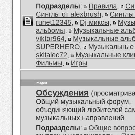
Подразделы
:
Правила
,
Си
Синглы от alexbrush
,
Синглы
runet12345
,
Dj-миксы
,
Музы
альбомы
,
Музыкальные аль
viktor964
,
Музыкальные альб
SUPERHERO
,
Музыкальные 
skitalec72
,
Музыкальные кли
Фильмы
,
Игры
Раздел
Обсуждения
(просматрива
Общий музыкальный форум,
объединяющий любителей са
музыкальных направлений.
Подразделы
:
Общие вопро