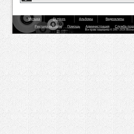
Музыка
Dj mixes
Альбомы
Видеоклипы
Реклама на сайте
Помощь
Администрация
Служба под
Все права защищены © 2007-2026 Bisou