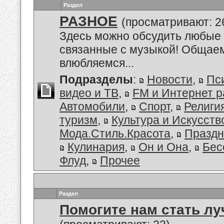
Раздел
РАЗНОЕ
(просматривают: 2
Здесь можно обсудить любые 
связанные с музыкой! Общаем
влюбляемся...
Подразделы
:
Новости
,
Пс
видео и ТВ
,
FM и Интернет 
Автомобили
,
Спорт
,
Религи
туризм
,
Культура и Искусств
Мода.Стиль.Красота
,
Праздн
Кулинария
,
Он и Она
,
Бес
Флуд
,
Прочее
Раздел
Помогите нам стать лу