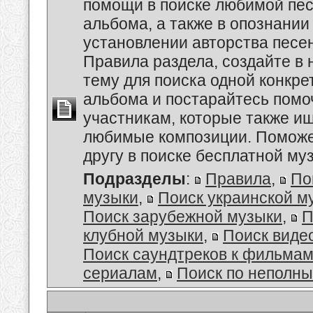
помощи в поиске любимой пес
альбома, а также в опознании
установлении авторства песе
Правила раздела, создайте в
тему для поиска одной конкре
альбома и постарайтесь помо
участникам, которые также и
любимые композиции. Поможе
другу в поиске бесплатной муз
Подразделы
:
Правила
,
По
музыки
,
Поиск украинской м
Поиск зарубежной музыки
,
П
клубной музыки
,
Поиск виде
Поиск саундтреков к фильмам
сериалам
,
Поиск по неполн