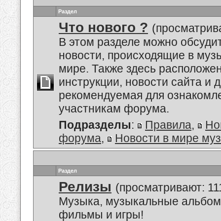
Раздел
Что нового ?
(просматрива
В этом разделе можно обсуди
новости, происходящие в му
мире. Также здесь расположе
инструкции, новости сайта и 
рекомендуемая для ознакомл
участникам форума.
Подразделы
:
Правила
,
Но
форума
,
Новости в мире му
Раздел
Релизы
(просматривают: 11
Музыка, музыкальные альбом
фильмы и игры!