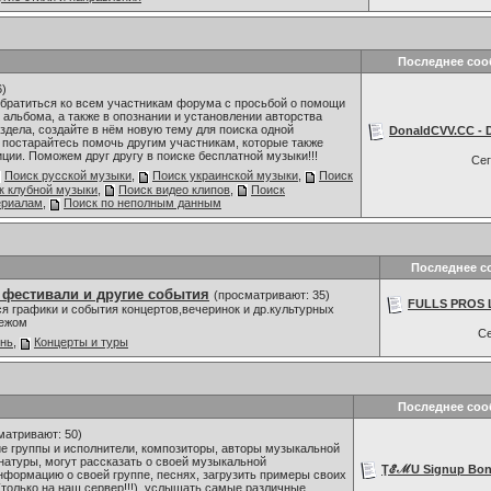
Последнее со
6)
обратиться ко всем участникам форума с просьбой о помощи
 альбома, а также в опознании и установлении авторства
здела, создайте в нём новую тему для поиска одной
DonaldCVV.CC - D
 постарайтесь помочь другим участникам, которые также
ии. Поможем друг другу в поиске бесплатной музыки!!!
Се
Поиск русской музыки
,
Поиск украинской музыки
,
Поиск
к клубной музыки
,
Поиск видео клипов
,
Поиск
ериалам
,
Поиск по неполным данным
Последнее с
 фестивали и другие события
(просматривают: 35)
FULLS PROS L
я графики и события концертов,вечеринок и др.культурных
бежом
С
знь
,
Концерты и туры
Последнее со
матривают: 50)
 группы и исполнители, композиторы, авторы музыкальной
 натуры, могут рассказать о своей музыкальной
ŢℰℳU Signup Bonus
нформацию о своей группе, песнях, загрузить примеры своих
только на наш сервер!!!), услышать самые различные