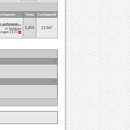
сообщение
Темы
Сообщений
 amfetamin...
5,803
13,947
от
jsimitseo
егодня
13:27