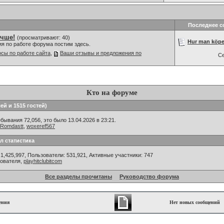
Последнее 
учше!
(просматривают: 40)
Hur man köper
ия по работе форума постим здесь.
сы по работе сайта
,
Ваши отзывы и предложения по
С
Кто на форуме
ей и 1515 гостей)
ывания 72,056, это было 13.04.2026 в 23:21.
Romdastt
,
woxeref567
л статистика
1,425,997, Пользователи: 531,921,
Активные участники: 747
зователя,
playhitclubitcom
Все разделы прочитаны
Руководство форума
ения
Нет новых сообщений