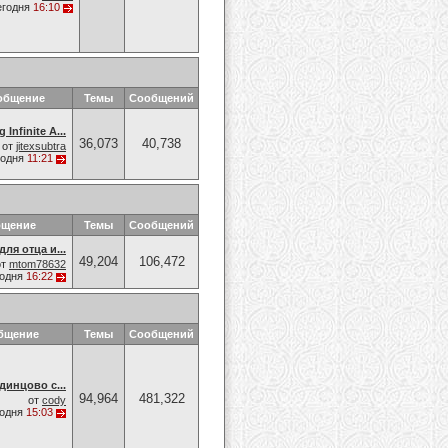
егодня
16:10
общение
Темы
Сообщений
 Infinite A...
36,073
40,738
от
jitexsubtra
годня
11:21
бщение
Темы
Сообщений
ля отца и...
49,204
106,472
от
mtom78632
годня
16:22
бщение
Темы
Сообщений
инцово с...
94,964
481,322
от
cody
годня
15:03