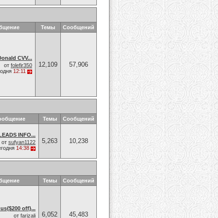
общение
Темы
Сообщений
onald CVV...
12,109
57,906
от
folefir350
годня
12:11
ообщение
Темы
Сообщений
EADS INFO...
5,263
10,238
от
sufyan1122
егодня
14:38
общение
Темы
Сообщений
{$200 off}...
6,052
45,483
от
farizali