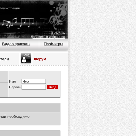
|
Регистрация
Помощь
Добавить в избранное
Видео приколы
Flash-игры
атели
Форум
Имя
Пароль
ний необходимо