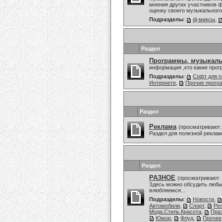
мнения других участников ф
оценку своего музыкального 
Подразделы
:
dj-миксы
,
Раздел
Программы, музыкаль
информация ,кто какие про
Подразделы
:
Софт для п
Интернете
,
Прочие прог
Раздел
Реклама
(просматривают:
Раздел для полезной рекла
Раздел
РАЗНОЕ
(просматривают: 
Здесь можно обсудить любы
влюбляемся...
Подразделы
:
Новости
,
Автомобили
,
Спорт
,
Ре
Мода.Стиль.Красота
,
Праз
Юмор
,
Флуд
,
Прочее