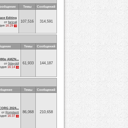
сообщение
Темы
Сообщений
Face Editing
107,516
314,591
от
farizali
дня
16:29
бщение
Темы
Сообщений
080p AMZN...
61,933
144,187
от
0dayddl
годня
16:14
общение
Темы
Сообщений
CORG 2024...
86,068
210,658
от
Romdastt
годня
16:37