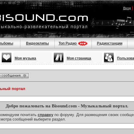
Вход
льбомы
Видеоклипы
Топ Радио
Радиостанции
Моя музыка
Моя страница
Пользов
льный портал
Добро пожаловать на Bisound.com - Музыкальный портал.
екомендуем почитать
справку
по форуму. Для размещения своих сообще
смотра сообщений выберите раздел.