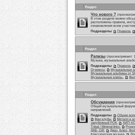
Раздел
Что нового ?
(просматри
В этом разделе можно обсу
расположены правила, инстр
ознакомления всем участни
Подразделы
:
Правила
,
Раздел
Релизы
(просматривают: 
Музыка, музыкальные альбо
Подразделы
:
Правила
,
Dj-миксы
,
Музыкальные 
Музыкальные альбомы от
Музыкальные клипы.
,
Фи
Раздел
Обсуждения
(просматрив
Общий музыкальный форум,
направлений.
Подразделы
:
Общие воп
Фан-клубы
,
Металл и а
зарубежный РОК
,
ХИП-ХО
Tribal / Minimal links
,
Progr
ДАБ, Ой!
,
Джаз, Блюз, Фол
Классическая музыка
,
Др