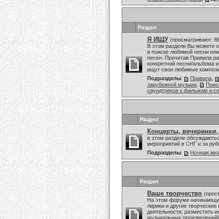
Раздел
Я ИЩУ
(просматривают: 8
В этом разделе Вы можете 
в поиске любимой песни или
песен. Прочитав Правила ра
конкретной песни/альбома и
ищут свои любимые композиц
Подразделы
:
Правила
,
зарубежной музыки
,
Поис
саундтреков к фильмам и с
Раздел
Концерты, вечеринки,
в этом разделе обсуждаютьс
мероприятий в СНГ и за ру
Подразделы
:
Ночная жи
Раздел
Ваше творчество
(прос
На этом форуме начинающие
лирики и другие творческие
деятельности, разместить и
музыкальных произведений(