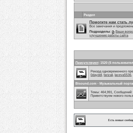
Раздел
Помогите нам стать л
Все замечания и предложен
Подразделы
:
Ваши вопро
улучшению работы сайта
Присутствуют
: 1520 (5 пользовател
Рекорд одновременного преб
0dayddl
,
farizali
,
laceva5536
,
Bisound.com - Музыкальный порта
Темы: 464,991, Сообщений: 
Приветствуем нового поль
Есть новые сообщ