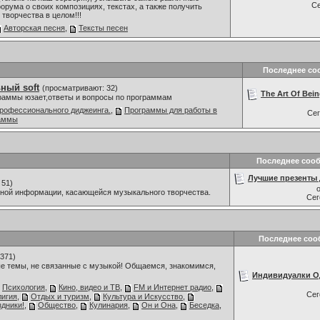
С
орума о своих композициях, текстах, а также получить
творчества в целом!!!
Авторская песня
,
Тексты песен
Последнее со
ный soft
(просматривают: 32)
The Art Of Being
граммы юзает,ответы и вопросы по программам
рофессионального диджеинга.
,
Программы для работы в
Се
раммы
Последнее соо
Лучшие презенты д
 51)
мной информации, касающейся музыкального творчества.
Се
Последнее соо
371)
е темы, не связанные с музыкой! Общаемся, знакомимся,
Индивидуалки Од
Психология
,
Кино, видео и ТВ
,
FM и Интернет радио
,
Се
лигия
,
Отдых и туризм
,
Культура и Искусство
,
дники!
,
Общество
,
Кулинария
,
Он и Она
,
Беседка
,